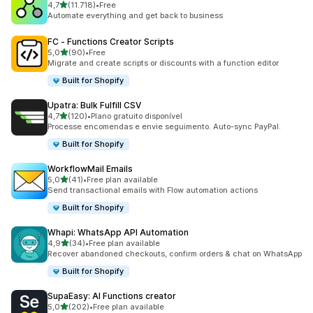
de 5 estrelas
4,7
(11.718)
•
Free
11718 total de avaliações
Automate everything and get back to business
FC ‑ Functions Creator Scripts
de 5 estrelas
5,0
(90)
•
Free
90 total de avaliações
Migrate and create scripts or discounts with a function editor
Built for Shopify
Upatra: Bulk Fulfill CSV
de 5 estrelas
4,7
(120)
•
Plano gratuito disponível
120 total de avaliações
Processe encomendas e envie seguimento. Auto-sync PayPal.
Built for Shopify
WorkflowMail Emails
de 5 estrelas
5,0
(41)
•
Free plan available
41 total de avaliações
Send transactional emails with Flow automation actions
Built for Shopify
Whapi: WhatsApp API Automation
de 5 estrelas
4,9
(34)
•
Free plan available
34 total de avaliações
Recover abandoned checkouts, confirm orders & chat on WhatsApp
Built for Shopify
SupaEasy: AI Functions creator
de 5 estrelas
5,0
(202)
•
Free plan available
202 total de avaliações