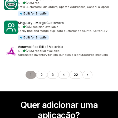
de 5 estrelas
5,0
(20)
•
Free
20 total de avaliações
Let's Customers Edit Orders, Update Addresses, Cancel & Upsell
Built for Shopify
Singulary ‑ Merge Customers
de 5 estrelas
5,0
(8)
•
Free plan available
8 total de avaliações
Easily find and merge duplicate customer accounts. Better LTV.
Built for Shopify
Assemblified Bill of Materials
de 5 estrelas
5,0
(26)
•
Free trial available
26 total de avaliações
Automated inventory for kits, bundles & manufactured products.
1
2
3
4
22
Quer adicionar uma
aplicação?