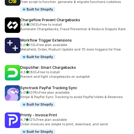
From script to function: generate & migrate functions codeless
Built for Shopify
Chargeflow Prevent Chargebacks
de 5 estrelas
4,8
(363)
•
Free to install
363 total de avaliações
Automate Chargebacks, Fraud Prevention & Reduce Dispute Rate
Workflow Trigger Extensions
de 5 estrelas
5,0
(13)
•
Free plan available
13 total de avaliações
Metafield, Order, Product Update and 70 more triggers for Flow
Built for Shopify
Disputifier: Smart Chargebacks
de 5 estrelas
4,5
(80)
•
Free to install
80 total de avaliações
Prevent and fight chargebacks on autopilot
Synctrack PayPal Tracking Sync
de 5 estrelas
5,0
(374)
•
Free plan available
374 total de avaliações
Stripe & PayPal Sync Tracking to avoid PayPal Holds & Reserves
Built for Shopify
Printly ‑ Invoice Print
de 5 estrelas
4,7
(21)
•
Free plan available
21 total de avaliações
Order invoices are simple to print, download, and send.
Built for Shopify