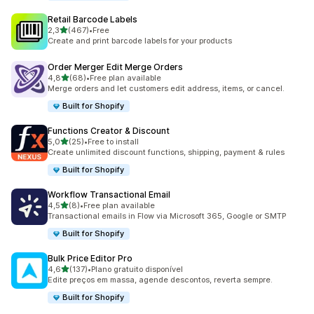
Retail Barcode Labels
de 5 estrelas
2,3
(467)
•
Free
467 total de avaliações
Create and print barcode labels for your products
Order Merger Edit Merge Orders
de 5 estrelas
4,8
(68)
•
Free plan available
68 total de avaliações
Merge orders and let customers edit address, items, or cancel.
Built for Shopify
Functions Creator & Discount
de 5 estrelas
5,0
(25)
•
Free to install
25 total de avaliações
Create unlimited discount functions, shipping, payment & rules
Built for Shopify
Workflow Transactional Email
de 5 estrelas
4,5
(8)
•
Free plan available
8 total de avaliações
Transactional emails in Flow via Microsoft 365, Google or SMTP
Built for Shopify
Bulk Price Editor Pro
de 5 estrelas
4,6
(137)
•
Plano gratuito disponível
137 total de avaliações
Edite preços em massa, agende descontos, reverta sempre.
Built for Shopify