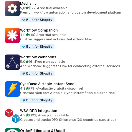
Mechanic
de 5 estrelas
5,0
(127)
•
Free trial available
127 total de avaliações
Premium workflow automation and custom development platform
Built for Shopify
Workflow Companion
de 5 estrelas
4,9
(19)
•
Free trial available
19 total de avaliações
Custom triggers and actions that extend Flow
Built for Shopify
Workflow Webhooks
de 5 estrelas
5,0
(6)
•
Free plan available
6 total de avaliações
Add Webhook Triggers to Flow for connecting external services
Built for Shopify
SyncBase Airtable Instant Sync
de 5 estrelas
4,9
(79)
•
Avaliação gratuita disponível
79 total de avaliações
Conexão fácil com Airtable: Sync instantânea e bidirecional
Built for Shopify
WSA DPD Integration
de 5 estrelas
4,9
(102)
•
Free plan available
102 total de avaliações
Creates and tracks DPD Shipments (20 countries supported)
OrderEditing.app & Upsell