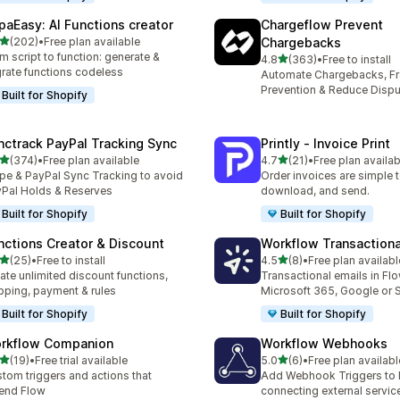
paEasy: AI Functions creator
Chargeflow Prevent
เต็ม 5 ดาว
(202)
•
Free plan available
Chargebacks
หมด 202 รีวิว
m script to function: generate &
เต็ม 5 ดาว
4.8
(363)
•
Free to install
ทั้งหมด 363 รีวิว
rate functions codeless
Automate Chargebacks, F
Prevention & Reduce Dispu
Built for Shopify
nctrack PayPal Tracking Sync
Printly ‑ Invoice Print
เต็ม 5 ดาว
เต็ม 5 ดาว
(374)
•
Free plan available
4.7
(21)
•
Free plan availab
หมด 374 รีวิว
ทั้งหมด 21 รีวิว
ipe & PayPal Sync Tracking to avoid
Order invoices are simple to
Pal Holds & Reserves
download, and send.
Built for Shopify
Built for Shopify
nctions Creator & Discount
Workflow Transactiona
เต็ม 5 ดาว
เต็ม 5 ดาว
(25)
•
Free to install
4.5
(8)
•
Free plan availabl
หมด 25 รีวิว
ทั้งหมด 8 รีวิว
ate unlimited discount functions,
Transactional emails in Flo
pping, payment & rules
Microsoft 365, Google or
Built for Shopify
Built for Shopify
rkflow Companion
Workflow Webhooks
เต็ม 5 ดาว
เต็ม 5 ดาว
(19)
•
Free trial available
5.0
(6)
•
Free plan availabl
หมด 19 รีวิว
ทั้งหมด 6 รีวิว
tom triggers and actions that
Add Webhook Triggers to 
end Flow
connecting external servic