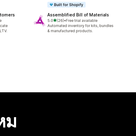
Built for Shopify
stomers
Assemblified Bill of Materials
เต็ม 5 ดาว
e
5.0
(26)
•
Free trial available
ทั้งหมด 26 รีวิว
icate
Automated inventory for kits, bundles
LTV.
& manufactured products.
ไหม