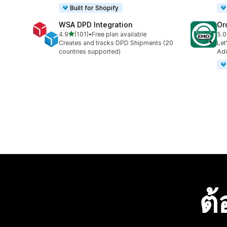
Built for Shopify
WSA DPD Integration
Or
เต็ม 5 ดาว
4.9
(101)
•
Free plan available
5.0
ทั้งหมด 101 รีวิว
ทั้ง
Creates and tracks DPD Shipments (20
Let
countries supported)
Add
ต้