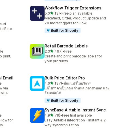
Workflow Trigger Extensions
เต็ม 5 ดาว
5.0
(13)
•
Free plan available
ทั้งหมด 13 รีวิว
Metafield, Order, Product Update and
70 more triggers for Flow
raud
te Rate
Built for Shopify
Retail Barcode Labels
เต็ม 5 ดาว
le
2.3
(467)
•
Free
ทั้งหมด 467 รีวิว
 print,
Create and print barcode labels for
your products
l Email
Bulk Price Editor Pro
เต็ม 5 ดาว
e
4.6
(137)
•
มีแผนฟรีให้บริการ
ทั้งหมด 137 รีวิว
w via
แก้ไขราคาเป็นกลุ่ม กำหนดเวลาส่วนลด และ
 SMTP
ย้อนกลับได้
Built for Shopify
SyncBase Airtable Instant Sync
เต็ม 5 ดาว
e
4.9
(79)
•
Free trial available
ทั้งหมด 79 รีวิว
Flow for
Easy Airtable integration - Instant & 2-
es
way synchronization