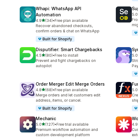
Whapi: WhatsApp API
Su
Automation
5.0
ทั้ง
Fro
เต็ม 5 ดาว
4.9
(34)
•
Free plan available
ทั้งหมด 34 รีวิว
mig
Recover abandoned checkouts,
confirm orders & chat on WhatsApp
Built for Shopify
Disputifier: Smart Chargebacks
Sy
เต็ม 5 ดาว
4.5
(80)
•
Free to install
5.0
ทั้งหมด 80 รีวิว
ทั้ง
Prevent and fight chargebacks on
Str
autopilot
Pay
Order Merger Edit Merge Orders
Fu
เต็ม 5 ดาว
4.8
(68)
•
Free plan available
5.0
ทั้งหมด 68 รีวิว
ทั้ง
Merge orders and let customers edit
Cre
address, items, or cancel.
shi
Built for Shopify
Mechanic
Wo
เต็ม 5 ดาว
5.0
(127)
•
Free trial available
4.9
ทั้งหมด 127 รีวิว
ทั้ง
Premium workflow automation and
Cus
custom development platform
ext