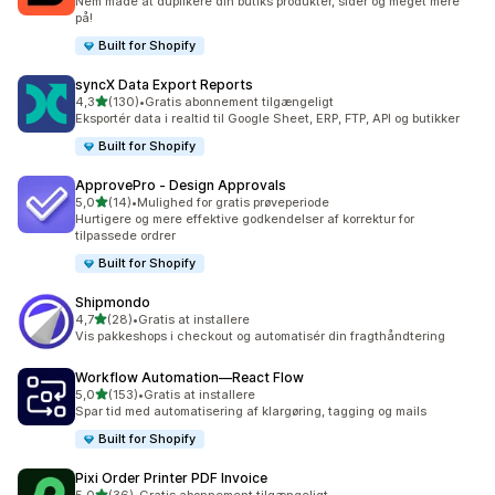
Nem måde at duplikere din butiks produkter, sider og meget mere
på!
Built for Shopify
syncX Data Export Reports
ud af 5 stjerner
4,3
(130)
•
Gratis abonnement tilgængeligt
130 anmeldelser i alt
Eksportér data i realtid til Google Sheet, ERP, FTP, API og butikker
Built for Shopify
ApprovePro ‑ Design Approvals
ud af 5 stjerner
5,0
(14)
•
Mulighed for gratis prøveperiode
14 anmeldelser i alt
Hurtigere og mere effektive godkendelser af korrektur for
tilpassede ordrer
Built for Shopify
Shipmondo
ud af 5 stjerner
4,7
(28)
•
Gratis at installere
28 anmeldelser i alt
Vis pakkeshops i checkout og automatisér din fragthåndtering
Workflow Automation—React Flow
ud af 5 stjerner
5,0
(153)
•
Gratis at installere
153 anmeldelser i alt
Spar tid med automatisering af klargøring, tagging og mails
Built for Shopify
Pixi Order Printer PDF Invoice
ud af 5 stjerner