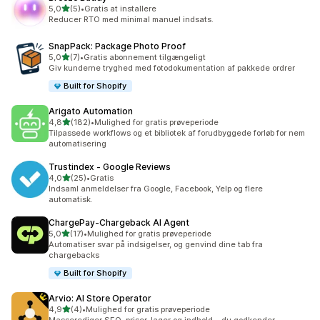
ud af 5 stjerner
5,0
(5)
•
Gratis at installere
5 anmeldelser i alt
Reducer RTO med minimal manuel indsats.
SnapPack: Package Photo Proof
ud af 5 stjerner
5,0
(7)
•
Gratis abonnement tilgængeligt
7 anmeldelser i alt
Giv kunderne tryghed med fotodokumentation af pakkede ordrer
Built for Shopify
Arigato Automation
ud af 5 stjerner
4,8
(182)
•
Mulighed for gratis prøveperiode
182 anmeldelser i alt
Tilpassede workflows og et bibliotek af forudbyggede forløb for nem
automatisering
Trustindex ‑ Google Reviews
ud af 5 stjerner
4,0
(25)
•
Gratis
25 anmeldelser i alt
Indsaml anmeldelser fra Google, Facebook, Yelp og flere
automatisk.
ChargePay‑Chargeback AI Agent
ud af 5 stjerner
5,0
(17)
•
Mulighed for gratis prøveperiode
17 anmeldelser i alt
Automatiser svar på indsigelser, og genvind dine tab fra
chargebacks
Built for Shopify
Arvio: AI Store Operator
ud af 5 stjerner
4,9
(4)
•
Mulighed for gratis prøveperiode
4 anmeldelser i alt