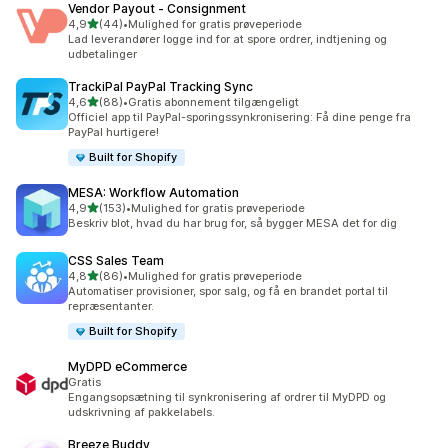
Vendor Payout ‑ Consignment
ud af 5 stjerner
4,9
(44)
•
Mulighed for gratis prøveperiode
44 anmeldelser i alt
Lad leverandører logge ind for at spore ordrer, indtjening og
udbetalinger
TrackiPal PayPal Tracking Sync
ud af 5 stjerner
4,6
(88)
•
Gratis abonnement tilgængeligt
88 anmeldelser i alt
Officiel app til PayPal-sporingssynkronisering: Få dine penge fra
PayPal hurtigere!
Built for Shopify
MESA: Workflow Automation
ud af 5 stjerner
4,9
(153)
•
Mulighed for gratis prøveperiode
153 anmeldelser i alt
Beskriv blot, hvad du har brug for, så bygger MESA det for dig
CSS Sales Team
ud af 5 stjerner
4,8
(86)
•
Mulighed for gratis prøveperiode
86 anmeldelser i alt
Automatiser provisioner, spor salg, og få en brandet portal til
repræsentanter.
Built for Shopify
MyDPD eCommerce
Gratis
Engangsopsætning til synkronisering af ordrer til MyDPD og
udskrivning af pakkelabels.
Breeze Buddy