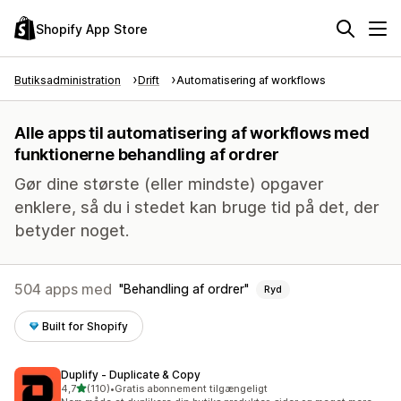
Shopify App Store
Butiksadministration
Drift
Automatisering af workflows
Alle apps til automatisering af workflows med
funktionerne behandling af ordrer
Gør dine største (eller mindste) opgaver
enklere, så du i stedet kan bruge tid på det, der
betyder noget.
504 apps med
Behandling af ordrer
Ryd
Built for Shopify
Duplify ‑ Duplicate & Copy
ud af 5 stjerner
4,7
(110)
•
Gratis abonnement tilgængeligt
110 anmeldelser i alt