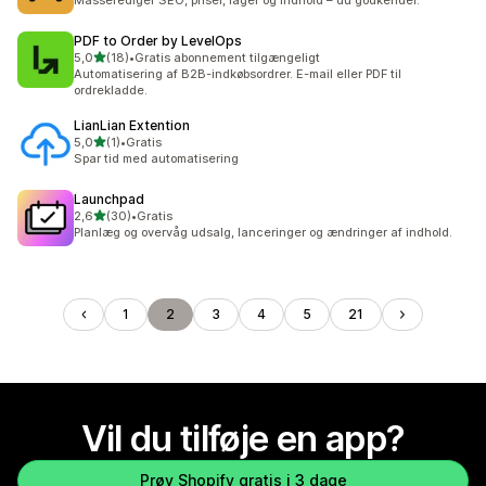
Masserediger SEO, priser, lager og indhold – du godkender.
PDF to Order by LevelOps
ud af 5 stjerner
5,0
(18)
•
Gratis abonnement tilgængeligt
18 anmeldelser i alt
Automatisering af B2B-indkøbsordrer. E-mail eller PDF til
ordrekladde.
LianLian Extention
ud af 5 stjerner
5,0
(1)
•
Gratis
1 anmeldelser i alt
Spar tid med automatisering
Launchpad
ud af 5 stjerner
2,6
(30)
•
Gratis
30 anmeldelser i alt
Planlæg og overvåg udsalg, lanceringer og ændringer af indhold.
1
2
3
4
5
21
Vil du tilføje en app?
Prøv Shopify gratis i 3 dage