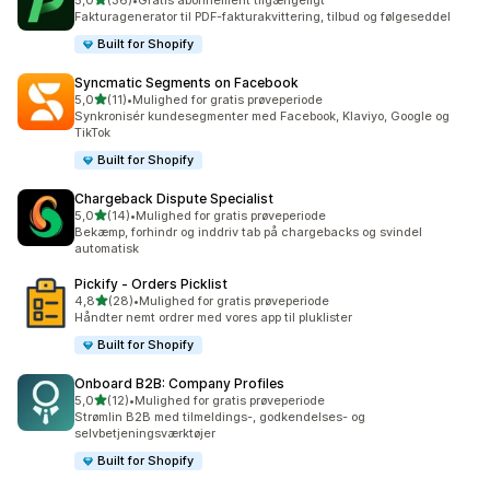
5,0
(36)
•
Gratis abonnement tilgængeligt
36 anmeldelser i alt
Fakturagenerator til PDF-fakturakvittering, tilbud og følgeseddel
Built for Shopify
Syncmatic Segments on Facebook
ud af 5 stjerner
5,0
(11)
•
Mulighed for gratis prøveperiode
11 anmeldelser i alt
Synkronisér kundesegmenter med Facebook, Klaviyo, Google og
TikTok
Built for Shopify
Chargeback Dispute Specialist
ud af 5 stjerner
5,0
(14)
•
Mulighed for gratis prøveperiode
14 anmeldelser i alt
Bekæmp, forhindr og inddriv tab på chargebacks og svindel
automatisk
Pickify ‑ Orders Picklist
ud af 5 stjerner
4,8
(28)
•
Mulighed for gratis prøveperiode
28 anmeldelser i alt
Håndter nemt ordrer med vores app til pluklister
Built for Shopify
Onboard B2B: Company Profiles
ud af 5 stjerner
5,0
(12)
•
Mulighed for gratis prøveperiode
12 anmeldelser i alt
Strømlin B2B med tilmeldings-, godkendelses- og
selvbetjeningsværktøjer
Built for Shopify