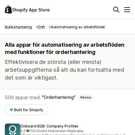
Shopify App Store
Butikshantering
Drift
Automatisering av arbetsflödet
Alla appar för automatisering av arbetsflöden
med funktioner för orderhantering
Effektivisera de största (eller minsta)
arbetsuppgifterna så att du kan fortsätta med
det som är viktigast.
504 appar med
Orderhantering
Rensa
Built for Shopify
Onboard B2B: Company Profiles
av 5 stjärnor
5,0
(12)
•
Gratis testversion tillgänglig
12 recensioner totalt