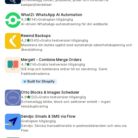
Schemalägg teman, produkter, priser och innehåll för
kampanjhändelser
WhatZi: WhatsApp AI Automation
av 5 stjärnor
4,3
(14)
•
Gratisplan tillgänglig
14 recensioner totalt
AI-driven WhatsApp-automatisering för din webbutik.
Rewind Backups
av 5 stjärnor
4,2
(545)
•
Gratis testversion tillgänglig
545 recensioner totalt
Maximera din butiks upptid med automatisk säkerhetskopiering och
återställning.
MergeIt ‑ Combine Merge Orders
av 5 stjärnor
4,7
(14)
•
Gratis testversion tillgänglig
14 recensioner totalt
Slå ihop och kombinera ordrar till en sändning. Sänk
fraktkostnaderna.
Built for Shopify
Otto Blocks & Images Scheduler
av 5 stjärnor
4,9
(22)
•
Gratis testversion tillgänglig
22 recensioner totalt
Schemalägg bilder, block och sektioner enkelt – ingen
temaduplicering
Sendjo: Emails & SMS via Flow
Gratisplan tillgänglig
Sendjo: Skicka transaktionella e-postmeddelanden och sms via
Flow