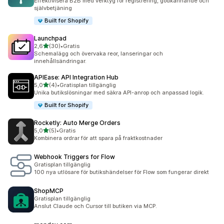
Effektivisera B2B med verktyg för registrering, godkännande och
självbetjäning
Built for Shopify
Launchpad
av 5 stjärnor
2,6
(30)
•
Gratis
30 recensioner totalt
Schemalägg och övervaka reor, lanseringar och
innehållsändringar.
APIEase: API Integration Hub
av 5 stjärnor
5,0
(4)
•
Gratisplan tillgänglig
4 recensioner totalt
Unika butikslösningar med säkra API-anrop och anpassad logik.
Built for Shopify
Rocketly: Auto Merge Orders
av 5 stjärnor
5,0
(5)
•
Gratis
5 recensioner totalt
Kombinera ordrar för att spara på fraktkostnader
Webhook Triggers for Flow
Gratisplan tillgänglig
100 nya utlösare för butikshändelser för Flow som fungerar direkt
ShopMCP
Gratisplan tillgänglig
Anslut Claude och Cursor till butiken via MCP.