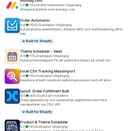
monday.com
av 5 stjärnor
5,0
(25)
•
Gratis testversion tillgänglig
25 recensioner totalt
Integrera butiken med monday.com
Order Automator
av 5 stjärnor
4,8
(105)
•
Gratisplan tillgänglig
105 recensioner totalt
Automatisera arbetsflöden, Amazon MCF och merförsäljning efter
köp
Built for Shopify
Theme Scheduler ‑ Valet
av 5 stjärnor
4,9
(17)
•
Gratisplan tillgänglig
17 recensioner totalt
Temaschemaläggare för att publicera teman på utsatt tid
Excel CSV Tracking MassImport
av 5 stjärnor
3,6
(10)
•
Gratisplan tillgänglig
10 recensioner totalt
Importera enkelt tusentals spårningsnummer med ett klick
syncX: Order Fulfillment Bulk
av 5 stjärnor
4,8
(49)
•
Gratis att installera
49 recensioner totalt
Orderuppladdning och automatisk uppfyllelse med flera
transportörer via CSV, API
Built for Shopify
Product & Theme Scheduler
av 5 stjärnor
5,0
(4)
•
Gratisplan tillgänglig
4 recensioner totalt