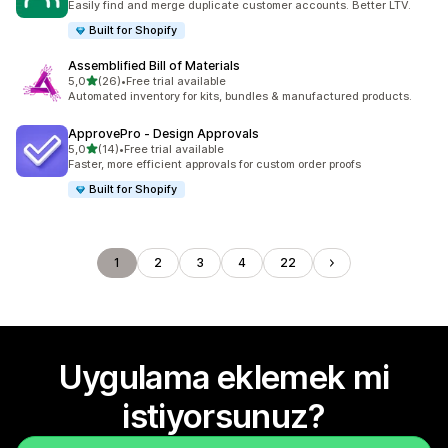
Easily find and merge duplicate customer accounts. Better LTV.
Built for Shopify
Assemblified Bill of Materials
5 yıldız üzerinden
5,0
(26)
•
Free trial available
toplam 26 değerlendirme
Automated inventory for kits, bundles & manufactured products.
ApprovePro ‑ Design Approvals
5 yıldız üzerinden
5,0
(14)
•
Free trial available
toplam 14 değerlendirme
Faster, more efficient approvals for custom order proofs
Built for Shopify
1
2
3
4
22
Uygulama eklemek mi
istiyorsunuz?