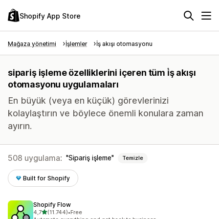
Shopify App Store
Mağaza yönetimi
İşlemler
İş akışı otomasyonu
sipariş işleme özelliklerini içeren tüm i̇ş akışı
otomasyonu uygulamaları
En büyük (veya en küçük) görevlerinizi
kolaylaştırın ve böylece önemli konulara zaman
ayırın.
508 uygulama:
Sipariş işleme
Temizle
Built for Shopify
Shopify Flow
5 yıldız üzerinden
4,7
(11.744)
•
Free
toplam 11744 değerlendirme