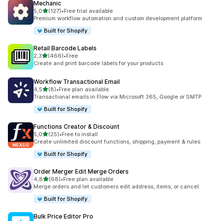
Mechanic
5 yıldız üzerinden
5,0
(127)
•
Free trial available
toplam 127 değerlendirme
Premium workflow automation and custom development platform
Built for Shopify
Retail Barcode Labels
5 yıldız üzerinden
2,3
(466)
•
Free
toplam 466 değerlendirme
Create and print barcode labels for your products
Workflow Transactional Email
5 yıldız üzerinden
4,5
(8)
•
Free plan available
toplam 8 değerlendirme
Transactional emails in Flow via Microsoft 365, Google or SMTP
Built for Shopify
Functions Creator & Discount
5 yıldız üzerinden
5,0
(25)
•
Free to install
toplam 25 değerlendirme
Create unlimited discount functions, shipping, payment & rules
Built for Shopify
Order Merger Edit Merge Orders
5 yıldız üzerinden
4,8
(68)
•
Free plan available
toplam 68 değerlendirme
Merge orders and let customers edit address, items, or cancel.
Built for Shopify
Bulk Price Editor Pro