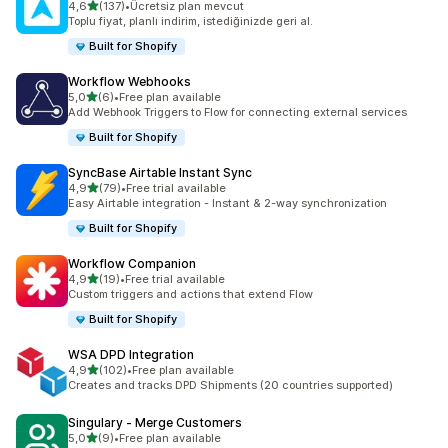
5 yıldız üzerinden
4,6
(137)
•
Ücretsiz plan mevcut
toplam 137 değerlendirme
Toplu fiyat, planlı indirim, istediğinizde geri al.
Built for Shopify
Workflow Webhooks
5 yıldız üzerinden
5,0
(6)
•
Free plan available
toplam 6 değerlendirme
Add Webhook Triggers to Flow for connecting external services
Built for Shopify
SyncBase Airtable Instant Sync
5 yıldız üzerinden
4,9
(79)
•
Free trial available
toplam 79 değerlendirme
Easy Airtable integration - Instant & 2-way synchronization
Built for Shopify
Workflow Companion
5 yıldız üzerinden
4,9
(19)
•
Free trial available
toplam 19 değerlendirme
Custom triggers and actions that extend Flow
Built for Shopify
WSA DPD Integration
5 yıldız üzerinden
4,9
(102)
•
Free plan available
toplam 102 değerlendirme
Creates and tracks DPD Shipments (20 countries supported)
Singulary ‑ Merge Customers
5 yıldız üzerinden
5,0
(9)
•
Free plan available
toplam 9 değerlendirme