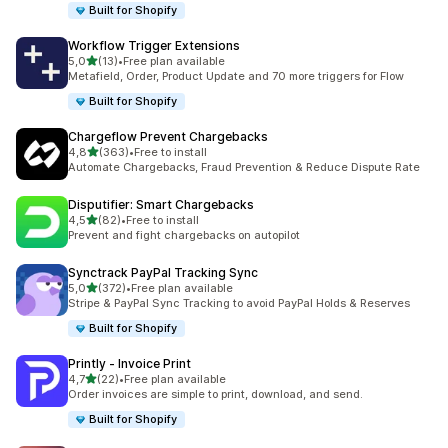
Built for Shopify
Workflow Trigger Extensions
5 yıldız üzerinden
5,0
(13)
•
Free plan available
toplam 13 değerlendirme
Metafield, Order, Product Update and 70 more triggers for Flow
Built for Shopify
Chargeflow Prevent Chargebacks
5 yıldız üzerinden
4,8
(363)
•
Free to install
toplam 363 değerlendirme
Automate Chargebacks, Fraud Prevention & Reduce Dispute Rate
Disputifier: Smart Chargebacks
5 yıldız üzerinden
4,5
(82)
•
Free to install
toplam 82 değerlendirme
Prevent and fight chargebacks on autopilot
Synctrack PayPal Tracking Sync
5 yıldız üzerinden
5,0
(372)
•
Free plan available
toplam 372 değerlendirme
Stripe & PayPal Sync Tracking to avoid PayPal Holds & Reserves
Built for Shopify
Printly ‑ Invoice Print
5 yıldız üzerinden
4,7
(22)
•
Free plan available
toplam 22 değerlendirme
Order invoices are simple to print, download, and send.
Built for Shopify