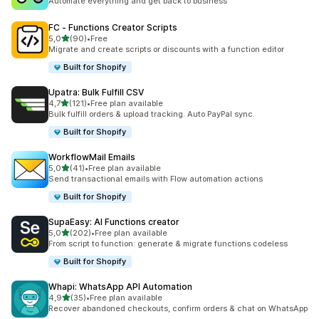
Automate everything and get back to business
FC ‑ Functions Creator Scripts
5 yıldız üzerinden
5,0
(90)
•
Free
toplam 90 değerlendirme
Migrate and create scripts or discounts with a function editor
Built for Shopify
Upatra: Bulk Fulfill CSV
5 yıldız üzerinden
4,7
(121)
•
Free plan available
toplam 121 değerlendirme
Bulk fulfill orders & upload tracking. Auto PayPal sync.
Built for Shopify
WorkflowMail Emails
5 yıldız üzerinden
5,0
(41)
•
Free plan available
toplam 41 değerlendirme
Send transactional emails with Flow automation actions
Built for Shopify
SupaEasy: AI Functions creator
5 yıldız üzerinden
5,0
(202)
•
Free plan available
toplam 202 değerlendirme
From script to function: generate & migrate functions codeless
Built for Shopify
Whapi: WhatsApp API Automation
5 yıldız üzerinden
4,9
(35)
•
Free plan available
toplam 35 değerlendirme
Recover abandoned checkouts, confirm orders & chat on WhatsApp