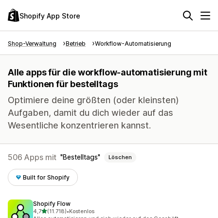
Shopify App Store
Shop-Verwaltung
Betrieb
Workflow-Automatisierung
Alle apps für die workflow-automatisierung mit
Funktionen für bestelltags
Optimiere deine größten (oder kleinsten)
Aufgaben, damit du dich wieder auf das
Wesentliche konzentrieren kannst.
506 Apps mit
Bestelltags
Löschen
Built for Shopify
Shopify Flow
von 5 Sternen
4,7
(11.718)
•
Kostenlos
11718 Rezensionen insgesamt