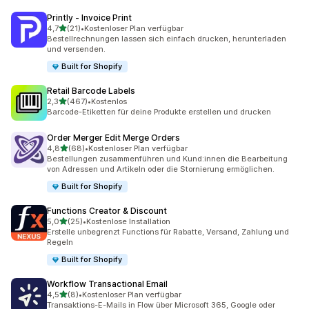
Printly ‑ Invoice Print
von 5 Sternen
4,7
(21)
•
Kostenloser Plan verfügbar
21 Rezensionen insgesamt
Bestellrechnungen lassen sich einfach drucken, herunterladen
und versenden.
Built for Shopify
Retail Barcode Labels
von 5 Sternen
2,3
(467)
•
Kostenlos
467 Rezensionen insgesamt
Barcode-Etiketten für deine Produkte erstellen und drucken
Order Merger Edit Merge Orders
von 5 Sternen
4,8
(68)
•
Kostenloser Plan verfügbar
68 Rezensionen insgesamt
Bestellungen zusammenführen und Kund:innen die Bearbeitung
von Adressen und Artikeln oder die Stornierung ermöglichen.
Built for Shopify
Functions Creator & Discount
von 5 Sternen
5,0
(25)
•
Kostenlose Installation
25 Rezensionen insgesamt
Erstelle unbegrenzt Functions für Rabatte, Versand, Zahlung und
Regeln
Built for Shopify
Workflow Transactional Email
von 5 Sternen
4,5
(8)
•
Kostenloser Plan verfügbar
8 Rezensionen insgesamt
Transaktions-E-Mails in Flow über Microsoft 365, Google oder