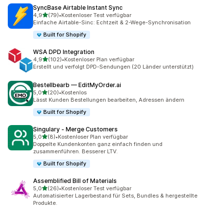
SyncBase Airtable Instant Sync
von 5 Sternen
4,9
(79)
•
Kostenloser Test verfügbar
79 Rezensionen insgesamt
Einfache Airtable-Sinc: Echtzeit & 2-Wege-Synchronisation
Built for Shopify
WSA DPD Integration
von 5 Sternen
4,9
(102)
•
Kostenloser Plan verfügbar
102 Rezensionen insgesamt
Erstellt und verfolgt DPD-Sendungen (20 Länder unterstützt)
Bestellbearb — EditMyOrder.ai
von 5 Sternen
5,0
(20)
•
Kostenlos
20 Rezensionen insgesamt
Lässt Kunden Bestellungen bearbeiten, Adressen ändern
Built for Shopify
Singulary ‑ Merge Customers
von 5 Sternen
5,0
(8)
•
Kostenloser Plan verfügbar
8 Rezensionen insgesamt
Doppelte Kundenkonten ganz einfach finden und
zusammenführen. Besserer LTV.
Built for Shopify
Assemblified Bill of Materials
von 5 Sternen
5,0
(26)
•
Kostenloser Test verfügbar
26 Rezensionen insgesamt
Automatisierter Lagerbestand für Sets, Bundles & hergestellte
Produkte.