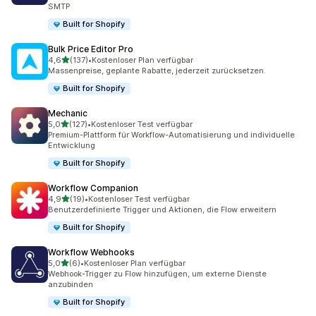
SMTP
Built for Shopify
Bulk Price Editor Pro
von 5 Sternen
4,6
(137)
•
Kostenloser Plan verfügbar
137 Rezensionen insgesamt
Massenpreise, geplante Rabatte, jederzeit zurücksetzen.
Built for Shopify
Mechanic
von 5 Sternen
5,0
(127)
•
Kostenloser Test verfügbar
127 Rezensionen insgesamt
Premium-Plattform für Workflow-Automatisierung und individuelle
Entwicklung
Built for Shopify
Workflow Companion
von 5 Sternen
4,9
(19)
•
Kostenloser Test verfügbar
19 Rezensionen insgesamt
Benutzerdefinierte Trigger und Aktionen, die Flow erweitern
Built for Shopify
Workflow Webhooks
von 5 Sternen
5,0
(6)
•
Kostenloser Plan verfügbar
6 Rezensionen insgesamt
Webhook-Trigger zu Flow hinzufügen, um externe Dienste
anzubinden
Built for Shopify