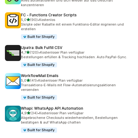
Alles automatisieren und sich wieder auf das Geschäft
konzentrieren
FC ‑ Functions Creator Scripts
von 5 Sternen
5,0
(90)
•
Kostenlos
90 Rezensionen insgesamt
Skripte oder Rabatte mit einem Funktions-Editor migrieren und
erstellen
Built for Shopify
Upatra: Bulk Fulfill CSV
von 5 Sternen
4,7
(120)
•
Kostenloser Plan verfügbar
120 Rezensionen insgesamt
Bestellungen erfüllen & Tracking hochladen. Auto PayPal-Sync.
Built for Shopify
WorkflowMail Emails
von 5 Sternen
5,0
(41)
•
Kostenloser Plan verfügbar
41 Rezensionen insgesamt
Transaktions-E-Mails mit Flow-Automatisierungsaktionen
versenden
Built for Shopify
Whapi: WhatsApp API Automation
von 5 Sternen
4,9
(34)
•
Kostenloser Plan verfügbar
34 Rezensionen insgesamt
Abgebrochene Checkouts wiederherstellen, Bestellungen
bestätigen & auf WhatsApp chatten
Built for Shopify