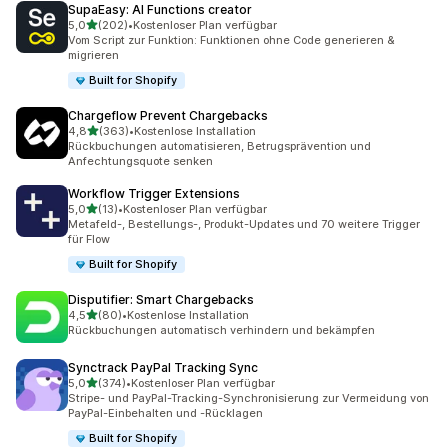
SupaEasy: AI Functions creator
von 5 Sternen
5,0
(202)
•
Kostenloser Plan verfügbar
202 Rezensionen insgesamt
Vom Script zur Funktion: Funktionen ohne Code generieren &
migrieren
Built for Shopify
Chargeflow Prevent Chargebacks
von 5 Sternen
4,8
(363)
•
Kostenlose Installation
363 Rezensionen insgesamt
Rückbuchungen automatisieren, Betrugsprävention und
Anfechtungsquote senken
Workflow Trigger Extensions
von 5 Sternen
5,0
(13)
•
Kostenloser Plan verfügbar
13 Rezensionen insgesamt
Metafeld-, Bestellungs-, Produkt-Updates und 70 weitere Trigger
für Flow
Built for Shopify
Disputifier: Smart Chargebacks
von 5 Sternen
4,5
(80)
•
Kostenlose Installation
80 Rezensionen insgesamt
Rückbuchungen automatisch verhindern und bekämpfen
Synctrack PayPal Tracking Sync
von 5 Sternen
5,0
(374)
•
Kostenloser Plan verfügbar
374 Rezensionen insgesamt
Stripe- und PayPal-Tracking-Synchronisierung zur Vermeidung von
PayPal-Einbehalten und -Rücklagen
Built for Shopify