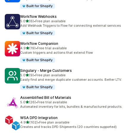
Built for Shopify
Workflow Webhooks
5つ星中
5.0
(6)
•
Free plan available
合計レビュー数：6件
Add Webhook Triggers to Flow for connecting external services
Built for Shopify
Workflow Companion
5つ星中
4.9
(19)
•
Free trial available
合計レビュー数：19件
Custom triggers and actions that extend Flow
Built for Shopify
Singulary ‑ Merge Customers
5つ星中
5.0
(9)
•
Free plan available
合計レビュー数：9件
Easily find and merge duplicate customer accounts. Better LTV.
Built for Shopify
Assemblified Bill of Materials
5つ星中
5.0
(26)
•
Free trial available
合計レビュー数：26件
Automated inventory for kits, bundles & manufactured products.
WSA DPD Integration
5つ星中
4.9
(102)
•
Free plan available
合計レビュー数：102件
Creates and tracks DPD Shipments (20 countries supported)