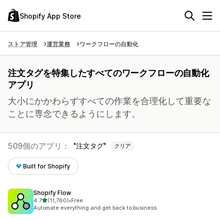
Shopify App Store
ストア管理
運営業務
ワークフローの自動化
注文タグを特集したすべてのワークフローの自動化
アプリ
大小にかかわらずすべての作業を合理化して重要な
ことに専念できるようにします。
509個のアプリ：
注文タグ
クリア
Built for Shopify
Shopify Flow
5つ星中
4.7
(11,760)
•
Free
合計レビュー数：11760件
Automate everything and get back to business