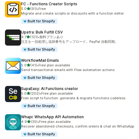
FC ‑ Functions Creator Scripts
5つ星中
5.0
(91)
•
Free
合計レビュー数：91件
Migrate and create scripts or discounts with a function editor
Built for Shopify
Upatra: Bulk Fulfill CSV
5つ星中
4.7
(121)
•
無料プランあり
合計レビュー数：121件
注文を一括処理し追跡番号をアップロード。PayPal 自動同期。
Built for Shopify
WorkflowMail Emails
5つ星中
5.0
(41)
•
Free plan available
合計レビュー数：41件
Send transactional emails with Flow automation actions
Built for Shopify
SupaEasy: AI Functions creator
5つ星中
5.0
(202)
•
Free plan available
合計レビュー数：202件
From script to function: generate & migrate functions codeless
Built for Shopify
Whapi: WhatsApp API Automation
5つ星中
4.9
(35)
•
Free plan available
合計レビュー数：35件
Recover abandoned checkouts, confirm orders & chat on WhatsApp
Built for Shopify