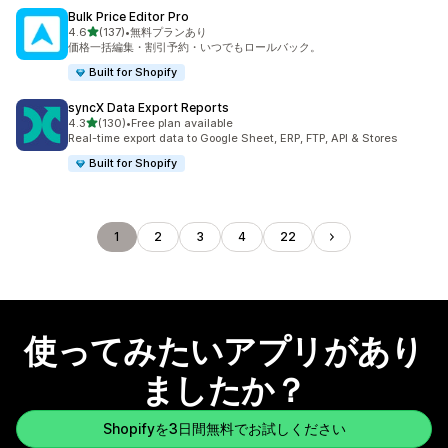
Bulk Price Editor Pro
5つ星中
4.6
(137)
•
無料プランあり
合計レビュー数：137件
価格一括編集・割引予約・いつでもロールバック。
Built for Shopify
syncX Data Export Reports
5つ星中
4.3
(130)
•
Free plan available
合計レビュー数：130件
Real-time export data to Google Sheet, ERP, FTP, API & Stores
Built for Shopify
1
2
3
4
22
使ってみたいアプリがあり
ましたか？
Shopifyを3日間無料でお試しください