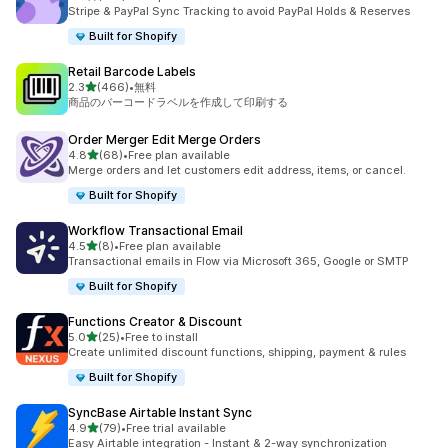
合計レビュー数：372件
Stripe & PayPal Sync Tracking to avoid PayPal Holds & Reserves
Built for Shopify
Retail Barcode Labels
5つ星中
2.3
(466)
•
無料
合計レビュー数：466件
商品のバーコードラベルを作成して印刷する
Order Merger Edit Merge Orders
5つ星中
4.8
(68)
•
Free plan available
合計レビュー数：68件
Merge orders and let customers edit address, items, or cancel.
Built for Shopify
Workflow Transactional Email
5つ星中
4.5
(8)
•
Free plan available
合計レビュー数：8件
Transactional emails in Flow via Microsoft 365, Google or SMTP
Built for Shopify
Functions Creator & Discount
5つ星中
5.0
(25)
•
Free to install
合計レビュー数：25件
Create unlimited discount functions, shipping, payment & rules
Built for Shopify
SyncBase Airtable Instant Sync
5つ星中
4.9
(79)
•
Free trial available
合計レビュー数：79件
Easy Airtable integration - Instant & 2-way synchronization