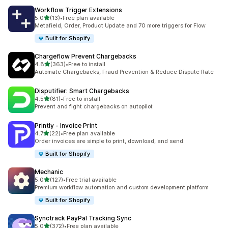
Workflow Trigger Extensions
5つ星中
5.0
(13)
•
Free plan available
合計レビュー数：13件
Metafield, Order, Product Update and 70 more triggers for Flow
Built for Shopify
Chargeflow Prevent Chargebacks
5つ星中
4.8
(363)
•
Free to install
合計レビュー数：363件
Automate Chargebacks, Fraud Prevention & Reduce Dispute Rate
Disputifier: Smart Chargebacks
5つ星中
4.5
(81)
•
Free to install
合計レビュー数：81件
Prevent and fight chargebacks on autopilot
Printly ‑ Invoice Print
5つ星中
4.7
(22)
•
Free plan available
合計レビュー数：22件
Order invoices are simple to print, download, and send.
Built for Shopify
Mechanic
5つ星中
5.0
(127)
•
Free trial available
合計レビュー数：127件
Premium workflow automation and custom development platform
Built for Shopify
Synctrack PayPal Tracking Sync
5つ星中
5.0
(372)
•
Free plan available