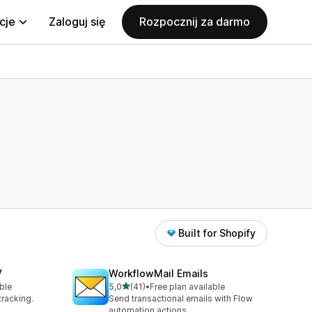
cje
Zaloguj się
Rozpocznij za darmo
Built for Shopify
V
WorkflowMail Emails
na 5 gwiazdek
ble
5,0
(41)
•
Free plan available
Łączna liczba recenzji: 41
tracking.
Send transactional emails with Flow
automation actions