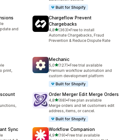
Built for Shopify
nsions
Chargeflow Prevent
le
Chargebacks
Update and
na 5 gwiazdek
4,8
(363)
•
Free to install
Łączna liczba recenzji: 363
Automate Chargebacks, Fraud
Prevention & Reduce Dispute Rate
Mechanic
na 5 gwiazdek
ble
5,0
(127)
•
Free trial available
Łączna liczba recenzji: 127
 print,
Premium workflow automation and
custom development platform
Built for Shopify
iscount
Order Merger Edit Merge Orders
na 5 gwiazdek
4,8
(68)
•
Free plan available
Łączna liczba recenzji: 68
unctions,
Merge orders and let customers edit
address, items, or cancel.
Built for Shopify
tant Sync
Workflow Companion
na 5 gwiazdek
le
4,9
(19)
•
Free trial available
Łączna liczba recenzji: 19