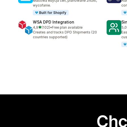
Masowa edycja cen, planowane zniżki,
Add
wycofanie.
con
Built for Shopify
WSA DPD Integration
Si
na 5 gwiazdek
4,9
(102)
•
Free plan available
5,0
Łączna liczba recenzji: 102
Łąc
Creates and tracks DPD Shipments (20
Eas
countries supported)
cus
Chc