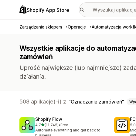
Shopify App Store
Zarządzanie sklepem
Operacje
Automatyzacja workf
Wszystkie aplikacje do automatyza
zamówień
Uprość największe (lub najmniejsze) zada
działania.
508 aplikacje(-i) z
Oznaczanie zamówień
Wy
Shopify Flow
FC
na 5 gwiazdek
4,7
(11 745)
•
Free
5,0
Łączna liczba recenzji: 11745
Łąc
Automate everything and get back to
Mig
business
wit