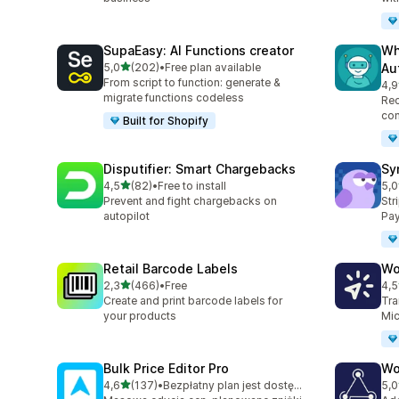
SupaEasy: AI Functions creator
Wh
na 5 gwiazdek
5,0
(202)
•
Free plan available
Au
Łączna liczba recenzji: 202
From script to function: generate &
4,9
Łąc
migrate functions codeless
Rec
con
Built for Shopify
Disputifier: Smart Chargebacks
Sy
na 5 gwiazdek
4,5
(82)
•
Free to install
5,0
Łączna liczba recenzji: 82
Łąc
Prevent and fight chargebacks on
Str
autopilot
Pay
Retail Barcode Labels
Wo
na 5 gwiazdek
2,3
(466)
•
Free
4,5
Łączna liczba recenzji: 466
Łąc
Create and print barcode labels for
Tra
your products
Mic
Bulk Price Editor Pro
Wo
na 5 gwiazdek
4,6
(137)
•
Bezpłatny plan jest dostępny
5,0
Łączna liczba recenzji: 137
Łąc