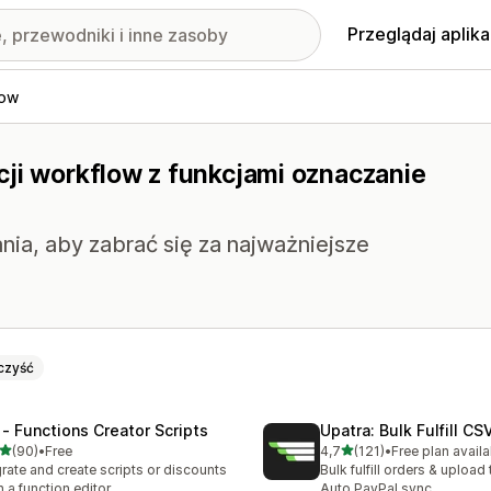
Przeglądaj aplika
low
cji workflow z funkcjami oznaczanie
nia, aby zabrać się za najważniejsze
czyść
 ‑ Functions Creator Scripts
Upatra: Bulk Fulfill CS
na 5 gwiazdek
na 5 gwiazdek
(90)
•
Free
4,7
(121)
•
Free plan availa
zna liczba recenzji: 90
Łączna liczba recenzji: 121
rate and create scripts or discounts
Bulk fulfill orders & upload 
h a function editor
Auto PayPal sync.