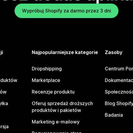
Wypróbuj Shopify za darmo przez 3 dni
ji
Najpopularniejsze kategorie
Zasoby
Dropshipping
Centrum Po
oduktów
Marketplace
Dokumentac
tów
Recenzje produktu
Społeczność
yłka
Oferuj sprzedaż droższych
Blog Shopif
produktów i pakietów
Badania
Marketing e-mailowy
rsja