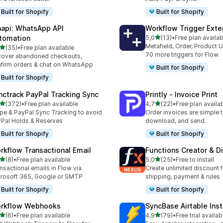
Built for Shopify
Built for Shopify
api: WhatsApp API
Workflow Trigger Exte
na 5 gwiazdek
tomation
5,0
(13)
•
Free plan availab
Łączna liczba recenzji: 13
Metafield, Order, Product 
na 5 gwiazdek
(35)
•
Free plan available
zna liczba recenzji: 35
70 more triggers for Flow
over abandoned checkouts,
firm orders & chat on WhatsApp
Built for Shopify
Built for Shopify
nctrack PayPal Tracking Sync
Printly ‑ Invoice Print
na 5 gwiazdek
na 5 gwiazdek
(372)
•
Free plan available
4,7
(22)
•
Free plan availa
zna liczba recenzji: 372
Łączna liczba recenzji: 22
ipe & PayPal Sync Tracking to avoid
Order invoices are simple to
Pal Holds & Reserves
download, and send.
Built for Shopify
Built for Shopify
rkflow Transactional Email
Functions Creator & D
na 5 gwiazdek
na 5 gwiazdek
(8)
•
Free plan available
5,0
(25)
•
Free to install
zna liczba recenzji: 8
Łączna liczba recenzji: 25
nsactional emails in Flow via
Create unlimited discount f
rosoft 365, Google or SMTP
shipping, payment & rules
Built for Shopify
Built for Shopify
rkflow Webhooks
SyncBase Airtable Ins
na 5 gwiazdek
na 5 gwiazdek
(6)
•
Free plan available
4,9
(79)
•
Free trial availab
zna liczba recenzji: 6
Łączna liczba recenzji: 79