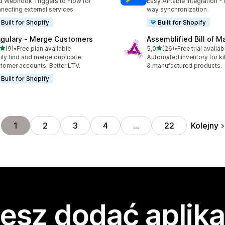
 Webhook Triggers to Flow for
Easy Airtable integration - 
necting external services
way synchronization
Built for Shopify
Built for Shopify
ngulary ‑ Merge Customers
Assemblified Bill of Ma
na 5 gwiazdek
na 5 gwiazdek
(9)
•
Free plan available
5,0
(26)
•
Free trial availab
zna liczba recenzji: 9
Łączna liczba recenzji: 26
ily find and merge duplicate
Automated inventory for ki
tomer accounts. Better LTV.
& manufactured products.
Built for Shopify
Kolejny
1
2
3
4
…
22
esz dodać aplika