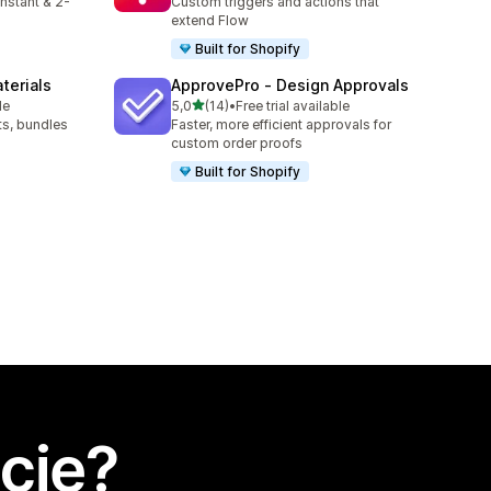
Instant & 2-
Custom triggers and actions that
extend Flow
Built for Shopify
terials
ApprovePro ‑ Design Approvals
na 5 gwiazdek
le
5,0
(14)
•
Free trial available
Łączna liczba recenzji: 14
ts, bundles
Faster, more efficient approvals for
custom order proofs
Built for Shopify
cję?