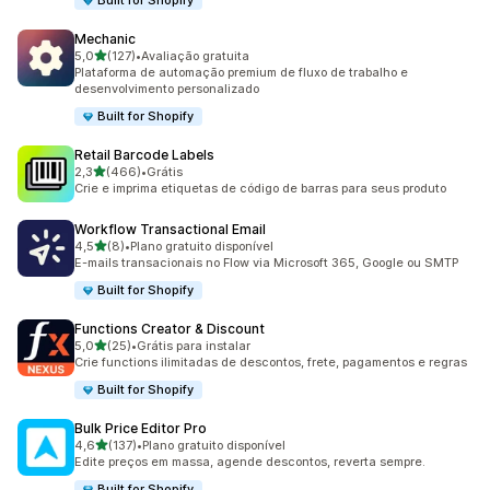
Built for Shopify
Mechanic
de 5 estrelas
5,0
(127)
•
Avaliação gratuita
127 avaliações ao todo
Plataforma de automação premium de fluxo de trabalho e
desenvolvimento personalizado
Built for Shopify
Retail Barcode Labels
de 5 estrelas
2,3
(466)
•
Grátis
466 avaliações ao todo
Crie e imprima etiquetas de código de barras para seus produto
Workflow Transactional Email
de 5 estrelas
4,5
(8)
•
Plano gratuito disponível
8 avaliações ao todo
E-mails transacionais no Flow via Microsoft 365, Google ou SMTP
Built for Shopify
Functions Creator & Discount
de 5 estrelas
5,0
(25)
•
Grátis para instalar
25 avaliações ao todo
Crie functions ilimitadas de descontos, frete, pagamentos e regras
Built for Shopify
Bulk Price Editor Pro
de 5 estrelas
4,6
(137)
•
Plano gratuito disponível
137 avaliações ao todo
Edite preços em massa, agende descontos, reverta sempre.
Built for Shopify