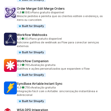
Order Merger Edit Merge Orders
de 5 estrelas
4,8
(68)
•
Plano gratuito disponível
68 avaliações ao todo
Mescle pedidos e permita que os clientes editem o endereço, os
itens ou cancelem.
Built for Shopify
Workflow Webhooks
de 5 estrelas
5,0
(6)
•
Plano gratuito disponível
6 avaliações ao todo
Adicione gatilhos de webhook ao Flow para conectar serviços
externos
Built for Shopify
Workflow Companion
de 5 estrelas
4,9
(19)
•
Avaliação gratuita
19 avaliações ao todo
Gatilhos e ações personalizados que expandem o Flow
Built for Shopify
SyncBase Airtable Instant Sync
de 5 estrelas
4,9
(79)
•
Avaliação gratuita
79 avaliações ao todo
Integração fácil com o Airtable: sincronização instantânea e
bidirecional
Built for Shopify
WSA DPD Integration