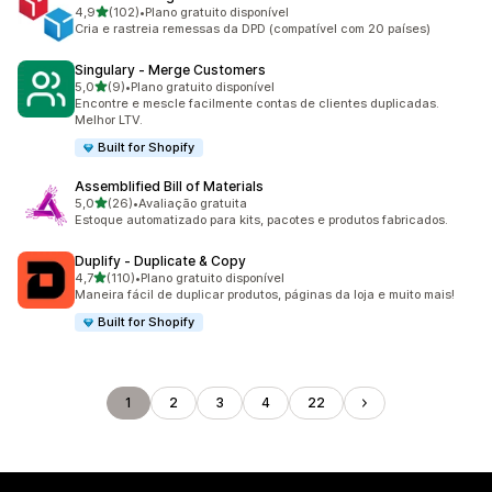
de 5 estrelas
4,9
(102)
•
Plano gratuito disponível
102 avaliações ao todo
Cria e rastreia remessas da DPD (compatível com 20 países)
Singulary ‑ Merge Customers
de 5 estrelas
5,0
(9)
•
Plano gratuito disponível
9 avaliações ao todo
Encontre e mescle facilmente contas de clientes duplicadas.
Melhor LTV.
Built for Shopify
Assemblified Bill of Materials
de 5 estrelas
5,0
(26)
•
Avaliação gratuita
26 avaliações ao todo
Estoque automatizado para kits, pacotes e produtos fabricados.
Duplify ‑ Duplicate & Copy
de 5 estrelas
4,7
(110)
•
Plano gratuito disponível
110 avaliações ao todo
Maneira fácil de duplicar produtos, páginas da loja e muito mais!
Built for Shopify
1
2
3
4
22