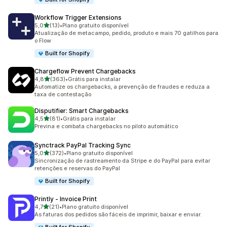
Workflow Trigger Extensions
de 5 estrelas
5,0
(13)
•
Plano gratuito disponível
13 avaliações ao todo
Atualização de metacampo, pedido, produto e mais 70 gatilhos para
o Flow
Built for Shopify
Chargeflow Prevent Chargebacks
de 5 estrelas
4,8
(363)
•
Grátis para instalar
363 avaliações ao todo
Automatize os chargebacks, a prevenção de fraudes e reduza a
taxa de contestação
Disputifier: Smart Chargebacks
de 5 estrelas
4,5
(81)
•
Grátis para instalar
81 avaliações ao todo
Previna e combata chargebacks no piloto automático
Synctrack PayPal Tracking Sync
de 5 estrelas
5,0
(372)
•
Plano gratuito disponível
372 avaliações ao todo
Sincronização de rastreamento da Stripe e do PayPal para evitar
retenções e reservas do PayPal
Built for Shopify
Printly ‑ Invoice Print
de 5 estrelas
4,7
(21)
•
Plano gratuito disponível
21 avaliações ao todo
As faturas dos pedidos são fáceis de imprimir, baixar e enviar.