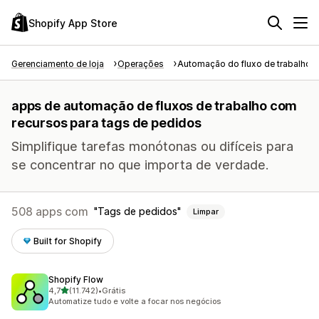
Shopify App Store
Gerenciamento de loja
Operações
Automação do fluxo de trabalho
apps de automação de fluxos de trabalho com
recursos para tags de pedidos
Simplifique tarefas monótonas ou difíceis para
se concentrar no que importa de verdade.
508 apps com
Tags de pedidos
Limpar
Built for Shopify
Shopify Flow
de 5 estrelas
4,7
(11.742)
•
Grátis
11742 avaliações ao todo
Automatize tudo e volte a focar nos negócios