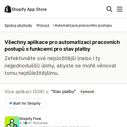
Shopify App Store
Správa obchodu
Provoz
Automatizace pracovního postupu
Všechny aplikace pro automatizaci pracovních
postupů s funkcemi pro stav platby
Zefektivněte své nejsložitější (nebo i ty
nejjednodušší) úlohy, abyste se mohli věnovat
tomu nejdůležitějšímu.
Více aplikací (508) s:
Stav platby
Vymazat
Built for Shopify
Shopify Flow
z 5 hvězd
4,7
(11 762)
•
Free
Celkový počet recenzí: 11762