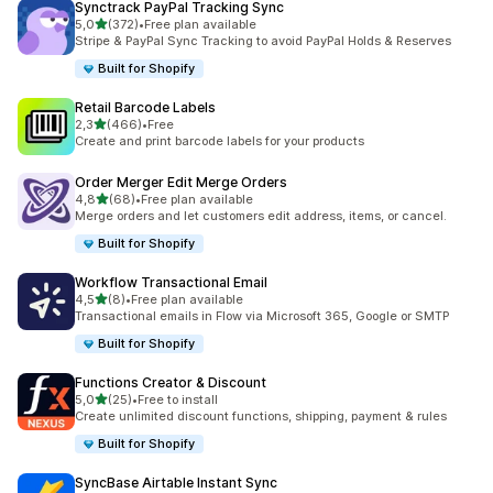
Synctrack PayPal Tracking Sync
z 5 hvězd
5,0
(372)
•
Free plan available
Celkový počet recenzí: 372
Stripe & PayPal Sync Tracking to avoid PayPal Holds & Reserves
Built for Shopify
Retail Barcode Labels
z 5 hvězd
2,3
(466)
•
Free
Celkový počet recenzí: 466
Create and print barcode labels for your products
Order Merger Edit Merge Orders
z 5 hvězd
4,8
(68)
•
Free plan available
Celkový počet recenzí: 68
Merge orders and let customers edit address, items, or cancel.
Built for Shopify
Workflow Transactional Email
z 5 hvězd
4,5
(8)
•
Free plan available
Celkový počet recenzí: 8
Transactional emails in Flow via Microsoft 365, Google or SMTP
Built for Shopify
Functions Creator & Discount
z 5 hvězd
5,0
(25)
•
Free to install
Celkový počet recenzí: 25
Create unlimited discount functions, shipping, payment & rules
Built for Shopify
SyncBase Airtable Instant Sync