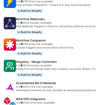
z 5 hvězd
4,9
(79)
•
Free trial available
Celkový počet recenzí: 79
Easy Airtable integration - Instant & 2-way synchronization
Built for Shopify
Workflow Webhooks
z 5 hvězd
5,0
(6)
•
Free plan available
Celkový počet recenzí: 6
Add Webhook Triggers to Flow for connecting external services
Built for Shopify
Workflow Companion
z 5 hvězd
4,9
(19)
•
Free trial available
Celkový počet recenzí: 19
Custom triggers and actions that extend Flow
Built for Shopify
Singulary ‑ Merge Customers
z 5 hvězd
5,0
(9)
•
Free plan available
Celkový počet recenzí: 9
Easily find and merge duplicate customer accounts. Better LTV.
Built for Shopify
Assemblified Bill of Materials
z 5 hvězd
5,0
(26)
•
Free trial available
Celkový počet recenzí: 26
Automated inventory for kits, bundles & manufactured products.
WSA DPD Integration
z 5 hvězd
4,9
(102)
•
Free plan available
Celkový počet recenzí: 102