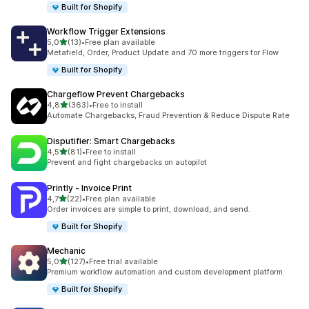
Built for Shopify
Workflow Trigger Extensions
z 5 hvězd
5,0
(13)
•
Free plan available
Celkový počet recenzí: 13
Metafield, Order, Product Update and 70 more triggers for Flow
Built for Shopify
Chargeflow Prevent Chargebacks
z 5 hvězd
4,8
(363)
•
Free to install
Celkový počet recenzí: 363
Automate Chargebacks, Fraud Prevention & Reduce Dispute Rate
Disputifier: Smart Chargebacks
z 5 hvězd
4,5
(81)
•
Free to install
Celkový počet recenzí: 81
Prevent and fight chargebacks on autopilot
Printly ‑ Invoice Print
z 5 hvězd
4,7
(22)
•
Free plan available
Celkový počet recenzí: 22
Order invoices are simple to print, download, and send.
Built for Shopify
Mechanic
z 5 hvězd
5,0
(127)
•
Free trial available
Celkový počet recenzí: 127
Premium workflow automation and custom development platform
Built for Shopify