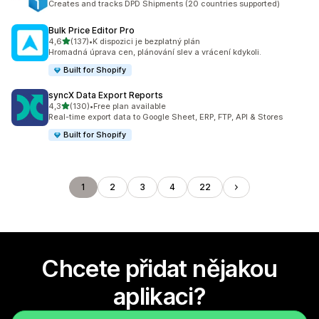
Creates and tracks DPD Shipments (20 countries supported)
Bulk Price Editor Pro
z 5 hvězd
4,6
(137)
•
K dispozici je bezplatný plán
Celkový počet recenzí: 137
Hromadná úprava cen, plánování slev a vrácení kdykoli.
Built for Shopify
syncX Data Export Reports
z 5 hvězd
4,3
(130)
•
Free plan available
Celkový počet recenzí: 130
Real-time export data to Google Sheet, ERP, FTP, API & Stores
Built for Shopify
1
2
3
4
22
Chcete přidat nějakou
aplikaci?