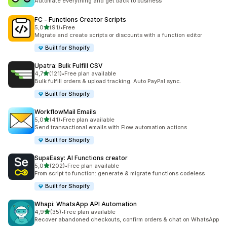
Automate everything and get back to business
FC ‑ Functions Creator Scripts
z 5 hvězd
5,0
(91)
•
Free
Celkový počet recenzí: 91
Migrate and create scripts or discounts with a function editor
Built for Shopify
Upatra: Bulk Fulfill CSV
z 5 hvězd
4,7
(121)
•
Free plan available
Celkový počet recenzí: 121
Bulk fulfill orders & upload tracking. Auto PayPal sync.
Built for Shopify
WorkflowMail Emails
z 5 hvězd
5,0
(41)
•
Free plan available
Celkový počet recenzí: 41
Send transactional emails with Flow automation actions
Built for Shopify
SupaEasy: AI Functions creator
z 5 hvězd
5,0
(202)
•
Free plan available
Celkový počet recenzí: 202
From script to function: generate & migrate functions codeless
Built for Shopify
Whapi: WhatsApp API Automation
z 5 hvězd
4,9
(35)
•
Free plan available
Celkový počet recenzí: 35
Recover abandoned checkouts, confirm orders & chat on WhatsApp