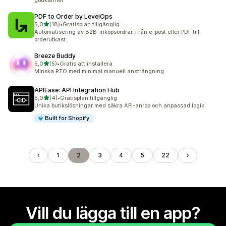
godkänner.
PDF to Order by LevelOps
av 5 stjärnor
5,0
(18)
•
Gratisplan tillgänglig
18 recensioner totalt
Automatisering av B2B-inköpsordrar. Från e-post eller PDF till
orderutkast.
Breeze Buddy
av 5 stjärnor
5,0
(5)
•
Gratis att installera
5 recensioner totalt
Minska RTO med minimal manuell ansträngning.
APIEase: API Integration Hub
av 5 stjärnor
5,0
(4)
•
Gratisplan tillgänglig
4 recensioner totalt
Unika butikslösningar med säkra API-anrop och anpassad logik.
Built for Shopify
1
2
3
4
5
22
Vill du lägga till en app?