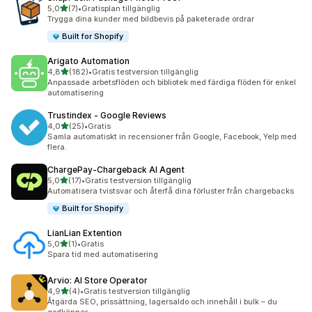
av 5 stjärnor
5,0
(7)
•
Gratisplan tillgänglig
7 recensioner totalt
Trygga dina kunder med bildbevis på paketerade ordrar
Built for Shopify
Arigato Automation
av 5 stjärnor
4,8
(182)
•
Gratis testversion tillgänglig
182 recensioner totalt
Anpassade arbetsflöden och bibliotek med färdiga flöden för enkel
automatisering
Trustindex ‑ Google Reviews
av 5 stjärnor
4,0
(25)
•
Gratis
25 recensioner totalt
Samla automatiskt in recensioner från Google, Facebook, Yelp med
flera.
ChargePay‑Chargeback AI Agent
av 5 stjärnor
5,0
(17)
•
Gratis testversion tillgänglig
17 recensioner totalt
Automatisera tvistsvar och återfå dina förluster från chargebacks
Built for Shopify
LianLian Extention
av 5 stjärnor
5,0
(1)
•
Gratis
1 recensioner totalt
Spara tid med automatisering
Arvio: AI Store Operator
av 5 stjärnor
4,9
(4)
•
Gratis testversion tillgänglig
4 recensioner totalt
Åtgärda SEO, prissättning, lagersaldo och innehåll i bulk – du