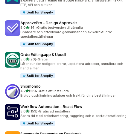
Exportera data i realtid till Google Kalkylark, affärssystem (ERP),
FTP, API och butiker
Built for Shopify
ApprovePro ‑ Design Approvals
av 5 stjärnor
5,0
(14)
•
Gratis testversion tillgänglig
14 recensioner totalt
Snabbare och effektivare godkännanden av korrektur för
specialbeställningar
Built for Shopify
OrderEditing.app & Upsell
av 5 stjärnor
5,0
(20)
•
Gratis
20 recensioner totalt
Låter kunder redigera ordrar, uppdatera adresser, annullera och
handla mer
Built for Shopify
Shipmondo
av 5 stjärnor
4,7
(28)
•
Gratis att installera
28 recensioner totalt
Erbjud upphämtningsplatser och frakt för dina beställningar
Workflow Automation—React Flow
av 5 stjärnor
5,0
(153)
•
Gratis att installera
153 recensioner totalt
Spara tid med orderhantering, taggning och e-postautomatisering
Built for Shopify
Syncmatic Segments on Facebook