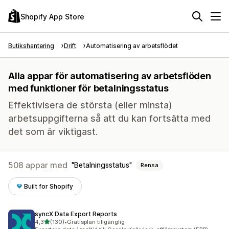
Shopify App Store
Butikshantering
Drift
Automatisering av arbetsflödet
Alla appar för automatisering av arbetsflöden
med funktioner för betalningsstatus
Effektivisera de största (eller minsta)
arbetsuppgifterna så att du kan fortsätta med
det som är viktigast.
508 appar med
Betalningsstatus
Rensa
Built for Shopify
syncX Data Export Reports
av 5 stjärnor
4,3
(130)
•
Gratisplan tillgänglig
130 recensioner totalt