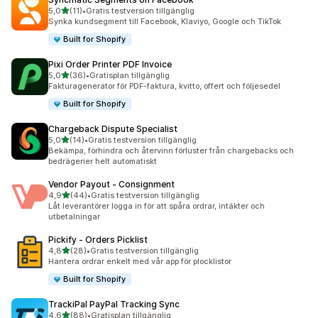
av 5 stjärnor
5,0
(11)
•
Gratis testversion tillgänglig
11 recensioner totalt
Synka kundsegment till Facebook, Klaviyo, Google och TikTok
Built for Shopify
Pixi Order Printer PDF Invoice
av 5 stjärnor
5,0
(36)
•
Gratisplan tillgänglig
36 recensioner totalt
Fakturagenerator för PDF-faktura, kvitto, offert och följesedel
Built for Shopify
Chargeback Dispute Specialist
av 5 stjärnor
5,0
(14)
•
Gratis testversion tillgänglig
14 recensioner totalt
Bekämpa, förhindra och återvinn förluster från chargebacks och
bedrägerier helt automatiskt
Vendor Payout ‑ Consignment
av 5 stjärnor
4,9
(44)
•
Gratis testversion tillgänglig
44 recensioner totalt
Låt leverantörer logga in för att spåra ordrar, intäkter och
utbetalningar
Pickify ‑ Orders Picklist
av 5 stjärnor
4,8
(28)
•
Gratis testversion tillgänglig
28 recensioner totalt
Hantera ordrar enkelt med vår app för plocklistor
Built for Shopify
TrackiPal PayPal Tracking Sync
av 5 stjärnor
4,6
(88)
•
Gratisplan tillgänglig