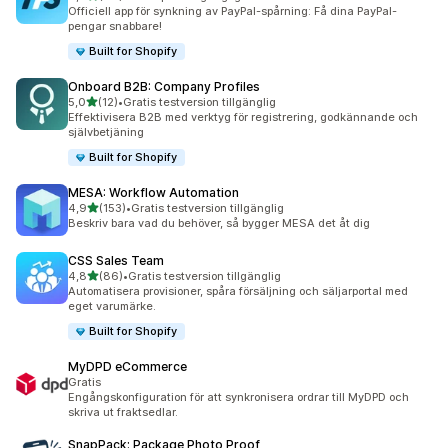
88 recensioner totalt
Officiell app för synkning av PayPal-spårning: Få dina PayPal-
pengar snabbare!
Built for Shopify
Onboard B2B: Company Profiles
av 5 stjärnor
5,0
(12)
•
Gratis testversion tillgänglig
12 recensioner totalt
Effektivisera B2B med verktyg för registrering, godkännande och
självbetjäning
Built for Shopify
MESA: Workflow Automation
av 5 stjärnor
4,9
(153)
•
Gratis testversion tillgänglig
153 recensioner totalt
Beskriv bara vad du behöver, så bygger MESA det åt dig
CSS Sales Team
av 5 stjärnor
4,8
(86)
•
Gratis testversion tillgänglig
86 recensioner totalt
Automatisera provisioner, spåra försäljning och säljarportal med
eget varumärke.
Built for Shopify
MyDPD eCommerce
Gratis
Engångskonfiguration för att synkronisera ordrar till MyDPD och
skriva ut fraktsedlar.
SnapPack: Package Photo Proof