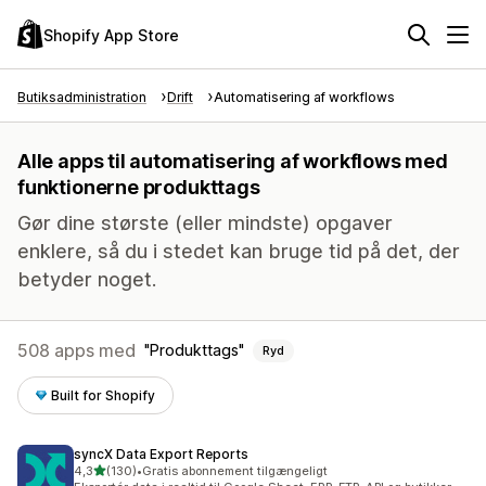
Shopify App Store
Butiksadministration
Drift
Automatisering af workflows
Alle apps til automatisering af workflows med
funktionerne produkttags
Gør dine største (eller mindste) opgaver
enklere, så du i stedet kan bruge tid på det, der
betyder noget.
508 apps med
Produkttags
Ryd
Built for Shopify
syncX Data Export Reports
ud af 5 stjerner
4,3
(130)
•
Gratis abonnement tilgængeligt
130 anmeldelser i alt