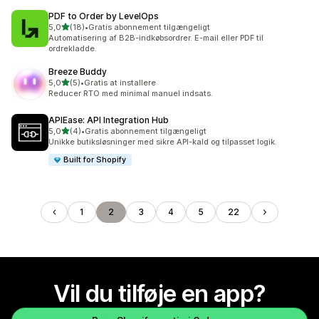
PDF to Order by LevelOps
ud af 5 stjerner
5,0
(18)
•
Gratis abonnement tilgængeligt
18 anmeldelser i alt
Automatisering af B2B-indkøbsordrer. E-mail eller PDF til
ordrekladde.
Breeze Buddy
ud af 5 stjerner
5,0
(5)
•
Gratis at installere
5 anmeldelser i alt
Reducer RTO med minimal manuel indsats.
APIEase: API Integration Hub
ud af 5 stjerner
5,0
(4)
•
Gratis abonnement tilgængeligt
4 anmeldelser i alt
Unikke butiksløsninger med sikre API-kald og tilpasset logik.
Built for Shopify
1
2
3
4
5
22
Vil du tilføje en app?