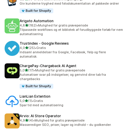
7 anmeldelser i alt
Giv kunderne tryghed med fotodokumentation af pakkede ordrer
Built for Shopify
Arigato Automation
ud af 5 stjerner
4,8
(182)
•
Mulighed for gratis prøveperiode
182 anmeldelser i alt
Tilpassede workflows og et bibliotek af forudbyggede forløb for nem
automatisering
Trustindex ‑ Google Reviews
ud af 5 stjerner
4,0
(25)
•
Gratis
25 anmeldelser i alt
Indsaml anmeldelser fra Google, Facebook, Yelp og flere
automatisk.
ChargePay‑Chargeback AI Agent
ud af 5 stjerner
5,0
(17)
•
Mulighed for gratis prøveperiode
17 anmeldelser i alt
Automatiser svar på indsigelser, og genvind dine tab fra
chargebacks
Built for Shopify
LianLian Extention
ud af 5 stjerner
5,0
(1)
•
Gratis
1 anmeldelser i alt
Spar tid med automatisering
Arvio: AI Store Operator
ud af 5 stjerner
4,9
(4)
•
Mulighed for gratis prøveperiode
4 anmeldelser i alt
Masserediger SEO, priser, lager og indhold – du godkender.