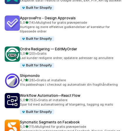
Eksportér data i realtid til Google Sheet, ERP, FTP, API og butikker
Built for Shopify
ApprovePro ‑ Design Approvals
ud af 5 stjerner
5,0
(14)
•
Mulighed for gratis prøveperiode
14 anmeldelser i alt
Hurtigere og mere effektive godkendelser af korrektur for
tilpassede ordrer
Built for Shopify
Ordre Redigering — EditMyOrder
ud af 5 stjerner
5,0
(20)
•
Gratis
20 anmeldelser i alt
Lad kunder redigere ordrer, opdatere adresser og annullere
Built for Shopify
Shipmondo
ud af 5 stjerner
4,7
(28)
•
Gratis at installere
28 anmeldelser i alt
Vis pakkeshops i checkout og automatisér din fragthåndtering
Workflow Automation—React Flow
ud af 5 stjerner
5,0
(153)
•
Gratis at installere
153 anmeldelser i alt
Spar tid med automatisering af klargøring, tagging og mails
Built for Shopify
Syncmatic Segments on Facebook
ud af 5 stjerner
5,0
(11)
•
Mulighed for gratis prøveperiode
11 anmeldelser i alt