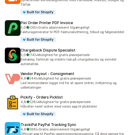
Synkronisér kundesegmenter med Facebook, Klaviyo, Google og
TikTok
Built for Shopify
Pixi Order Printer PDF Invoice
ud af 5 stjerner
5,0
(36)
•
Gratis abonnement tilgængeligt
36 anmeldelser i alt
Fakturagenerator til PDF-fakturakvittering, tilbud og følgeseddel
Built for Shopify
Chargeback Dispute Specialist
ud af 5 stjerner
5,0
(14)
•
Mulighed for gratis prøveperiode
14 anmeldelser i alt
Bekæmp, forhindr og inddriv tab på chargebacks og svindel
automatisk
Vendor Payout ‑ Consignment
ud af 5 stjerner
4,9
(44)
•
Mulighed for gratis prøveperiode
44 anmeldelser i alt
Lad leverandører logge ind for at spore ordrer, indtjening og
udbetalinger
Pickify ‑ Orders Picklist
ud af 5 stjerner
4,8
(28)
•
Mulighed for gratis prøveperiode
28 anmeldelser i alt
Håndter nemt ordrer med vores app til pluklister
Built for Shopify
TrackiPal PayPal Tracking Sync
ud af 5 stjerner
4,6
(88)
•
Gratis abonnement tilgængeligt
88 anmeldelser i alt
Officiel app til PayPal-sporingssynkronisering: Få dine penge fra