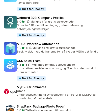
PayPal hurtigere!
Built for Shopify
Onboard B2B: Company Profiles
ud af 5 stjerner
5,0
(12)
•
Mulighed for gratis prøveperiode
12 anmeldelser i alt
Strømlin B2B med tilmeldings-, godkendelses- og
selvbetjeningsværktøjer
Built for Shopify
MESA: Workflow Automation
ud af 5 stjerner
4,9
(153)
•
Mulighed for gratis prøveperiode
153 anmeldelser i alt
Beskriv blot, hvad du har brug for, så bygger MESA det for dig
CSS Sales Team
ud af 5 stjerner
4,8
(86)
•
Mulighed for gratis prøveperiode
86 anmeldelser i alt
Automatiser provisioner, spor salg, og få en brandet portal til
repræsentanter.
Built for Shopify
MyDPD eCommerce
Gratis
Engangsopsætning til synkronisering af ordrer til MyDPD og
udskrivning af pakkelabels.
SnapPack: Package Photo Proof
ud af 5 stjerner
5,0
(7)
•
Gratis abonnement tilgængeligt