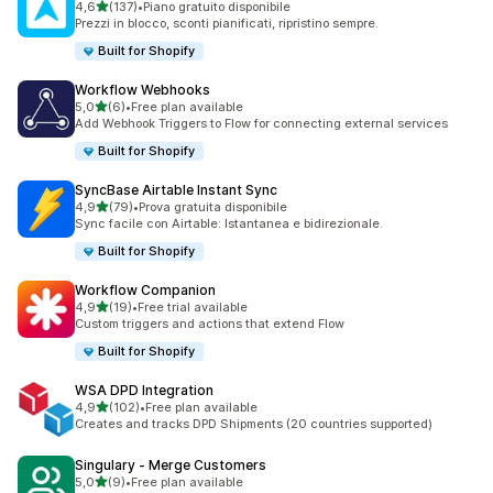
stelle su 5
4,6
(137)
•
Piano gratuito disponibile
137 recensioni totali
Prezzi in blocco, sconti pianificati, ripristino sempre.
Built for Shopify
Workflow Webhooks
stelle su 5
5,0
(6)
•
Free plan available
6 recensioni totali
Add Webhook Triggers to Flow for connecting external services
Built for Shopify
SyncBase Airtable Instant Sync
stelle su 5
4,9
(79)
•
Prova gratuita disponibile
79 recensioni totali
Sync facile con Airtable: Istantanea e bidirezionale.
Built for Shopify
Workflow Companion
stelle su 5
4,9
(19)
•
Free trial available
19 recensioni totali
Custom triggers and actions that extend Flow
Built for Shopify
WSA DPD Integration
stelle su 5
4,9
(102)
•
Free plan available
102 recensioni totali
Creates and tracks DPD Shipments (20 countries supported)
Singulary ‑ Merge Customers
stelle su 5
5,0
(9)
•
Free plan available
9 recensioni totali