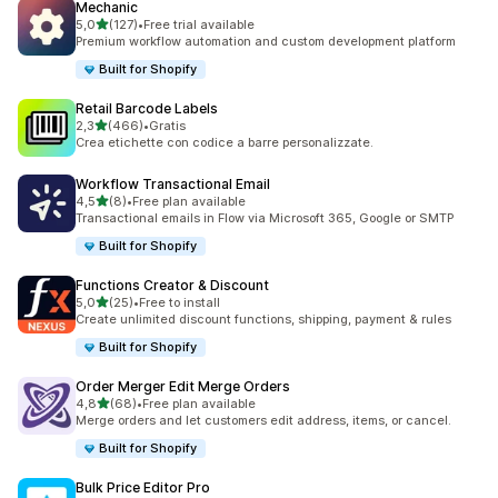
Mechanic
stelle su 5
5,0
(127)
•
Free trial available
127 recensioni totali
Premium workflow automation and custom development platform
Built for Shopify
Retail Barcode Labels
stelle su 5
2,3
(466)
•
Gratis
466 recensioni totali
Crea etichette con codice a barre personalizzate.
Workflow Transactional Email
stelle su 5
4,5
(8)
•
Free plan available
8 recensioni totali
Transactional emails in Flow via Microsoft 365, Google or SMTP
Built for Shopify
Functions Creator & Discount
stelle su 5
5,0
(25)
•
Free to install
25 recensioni totali
Create unlimited discount functions, shipping, payment & rules
Built for Shopify
Order Merger Edit Merge Orders
stelle su 5
4,8
(68)
•
Free plan available
68 recensioni totali
Merge orders and let customers edit address, items, or cancel.
Built for Shopify
Bulk Price Editor Pro