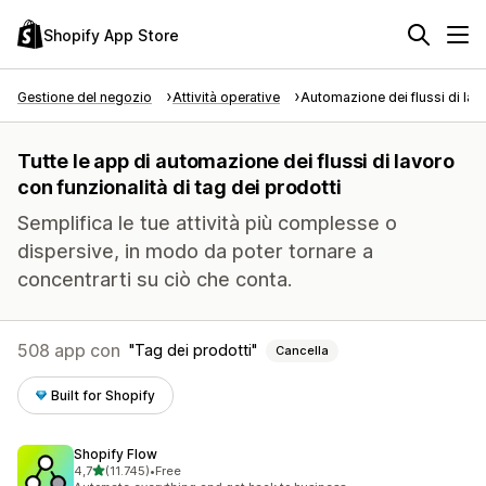
Shopify App Store
Gestione del negozio
Attività operative
Automazione dei flussi di lav
Tutte le app di automazione dei flussi di lavoro
con funzionalità di tag dei prodotti
Semplifica le tue attività più complesse o
dispersive, in modo da poter tornare a
concentrarti su ciò che conta.
508 app con
Tag dei prodotti
Cancella
Built for Shopify
Shopify Flow
stelle su 5
4,7
(11.745)
•
Free
11745 recensioni totali