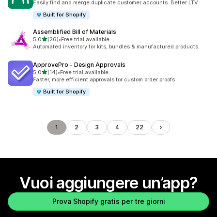
Easily find and merge duplicate customer accounts. Better LTV.
Built for Shopify
Assemblified Bill of Materials
stelle su 5
5,0
(26)
•
Free trial available
26 recensioni totali
Automated inventory for kits, bundles & manufactured products.
ApprovePro ‑ Design Approvals
stelle su 5
5,0
(14)
•
Free trial available
14 recensioni totali
Faster, more efficient approvals for custom order proofs
Built for Shopify
1
2
3
4
22
Vuoi aggiungere un’app?
Prova Shopify gratis per tre giorni