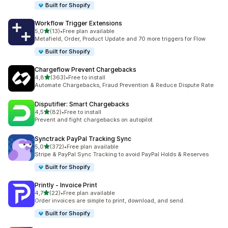
Built for Shopify
Workflow Trigger Extensions
stelle su 5
5,0
(13)
•
Free plan available
13 recensioni totali
Metafield, Order, Product Update and 70 more triggers for Flow
Built for Shopify
Chargeflow Prevent Chargebacks
stelle su 5
4,8
(363)
•
Free to install
363 recensioni totali
Automate Chargebacks, Fraud Prevention & Reduce Dispute Rate
Disputifier: Smart Chargebacks
stelle su 5
4,5
(82)
•
Free to install
82 recensioni totali
Prevent and fight chargebacks on autopilot
Synctrack PayPal Tracking Sync
stelle su 5
5,0
(372)
•
Free plan available
372 recensioni totali
Stripe & PayPal Sync Tracking to avoid PayPal Holds & Reserves
Built for Shopify
Printly ‑ Invoice Print
stelle su 5
4,7
(22)
•
Free plan available
22 recensioni totali
Order invoices are simple to print, download, and send.
Built for Shopify