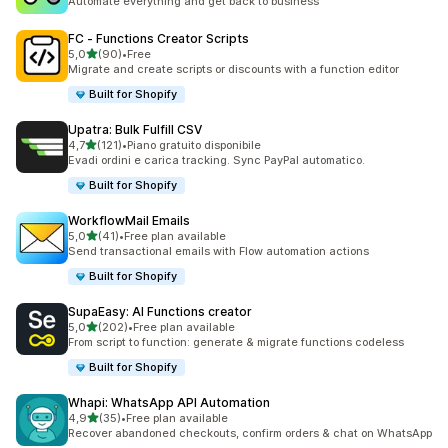
Automate everything and get back to business
FC ‑ Functions Creator Scripts
stelle su 5
5,0
(90)
•
Free
90 recensioni totali
Migrate and create scripts or discounts with a function editor
Built for Shopify
Upatra: Bulk Fulfill CSV
stelle su 5
4,7
(121)
•
Piano gratuito disponibile
121 recensioni totali
Evadi ordini e carica tracking. Sync PayPal automatico.
Built for Shopify
WorkflowMail Emails
stelle su 5
5,0
(41)
•
Free plan available
41 recensioni totali
Send transactional emails with Flow automation actions
Built for Shopify
SupaEasy: AI Functions creator
stelle su 5
5,0
(202)
•
Free plan available
202 recensioni totali
From script to function: generate & migrate functions codeless
Built for Shopify
Whapi: WhatsApp API Automation
stelle su 5
4,9
(35)
•
Free plan available
35 recensioni totali
Recover abandoned checkouts, confirm orders & chat on WhatsApp