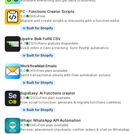
Automate everything and get back to business
FC ‑ Functions Creator Scripts
stelle su 5
5,0
(90)
•
Free
90 recensioni totali
Migrate and create scripts or discounts with a function editor
Built for Shopify
Upatra: Bulk Fulfill CSV
stelle su 5
4,7
(121)
•
Piano gratuito disponibile
121 recensioni totali
Evadi ordini e carica tracking. Sync PayPal automatico.
Built for Shopify
WorkflowMail Emails
stelle su 5
5,0
(41)
•
Free plan available
41 recensioni totali
Send transactional emails with Flow automation actions
Built for Shopify
SupaEasy: AI Functions creator
stelle su 5
5,0
(202)
•
Free plan available
202 recensioni totali
From script to function: generate & migrate functions codeless
Built for Shopify
Whapi: WhatsApp API Automation
stelle su 5
4,9
(34)
•
Free plan available
34 recensioni totali
Recover abandoned checkouts, confirm orders & chat on WhatsApp