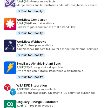
stelle su 5
4,8
(68)
•
Free plan available
68 recensioni totali
Merge orders and let customers edit address, items, or cancel.
Built for Shopify
Workflow Companion
stelle su 5
4,9
(19)
•
Free trial available
19 recensioni totali
Custom triggers and actions that extend Flow
Built for Shopify
Workflow Webhooks
stelle su 5
5,0
(6)
•
Free plan available
6 recensioni totali
Add Webhook Triggers to Flow for connecting external services
Built for Shopify
SyncBase Airtable Instant Sync
stelle su 5
4,9
(79)
•
Prova gratuita disponibile
79 recensioni totali
Sync facile con Airtable: Istantanea e bidirezionale.
Built for Shopify
WSA DPD Integration
stelle su 5
4,9
(102)
•
Free plan available
102 recensioni totali
Creates and tracks DPD Shipments (20 countries supported)
Singulary ‑ Merge Customers
stelle su 5
5,0
(9)
•
Free plan available
9 recensioni totali