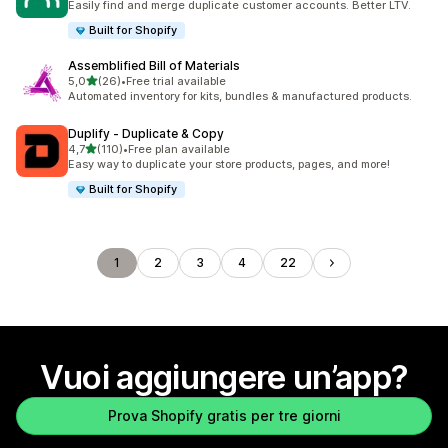
Easily find and merge duplicate customer accounts. Better LTV.
Built for Shopify
Assemblified Bill of Materials
stelle su 5
5,0
(26)
•
Free trial available
26 recensioni totali
Automated inventory for kits, bundles & manufactured products.
Duplify ‑ Duplicate & Copy
stelle su 5
4,7
(110)
•
Free plan available
110 recensioni totali
Easy way to duplicate your store products, pages, and more!
Built for Shopify
1
2
3
4
22
Vuoi aggiungere un’app?
Prova Shopify gratis per tre giorni