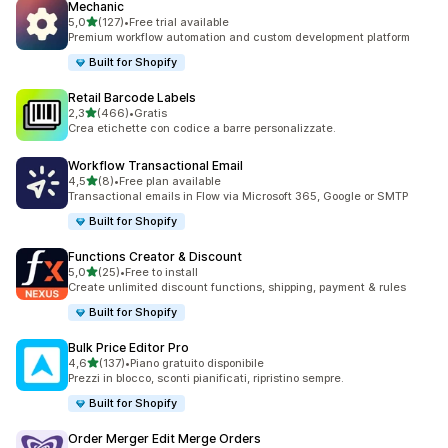
Mechanic
stelle su 5
5,0
(127)
•
Free trial available
127 recensioni totali
Premium workflow automation and custom development platform
Built for Shopify
Retail Barcode Labels
stelle su 5
2,3
(466)
•
Gratis
466 recensioni totali
Crea etichette con codice a barre personalizzate.
Workflow Transactional Email
stelle su 5
4,5
(8)
•
Free plan available
8 recensioni totali
Transactional emails in Flow via Microsoft 365, Google or SMTP
Built for Shopify
Functions Creator & Discount
stelle su 5
5,0
(25)
•
Free to install
25 recensioni totali
Create unlimited discount functions, shipping, payment & rules
Built for Shopify
Bulk Price Editor Pro
stelle su 5
4,6
(137)
•
Piano gratuito disponibile
137 recensioni totali
Prezzi in blocco, sconti pianificati, ripristino sempre.
Built for Shopify
Order Merger Edit Merge Orders