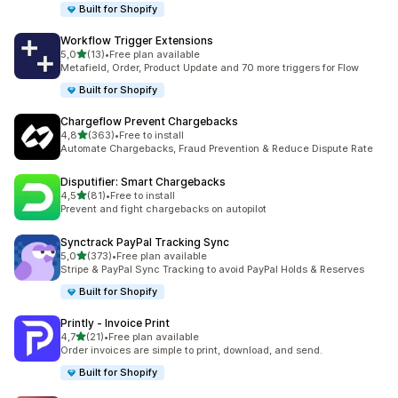
Built for Shopify
Workflow Trigger Extensions
stelle su 5
5,0
(13)
•
Free plan available
13 recensioni totali
Metafield, Order, Product Update and 70 more triggers for Flow
Built for Shopify
Chargeflow Prevent Chargebacks
stelle su 5
4,8
(363)
•
Free to install
363 recensioni totali
Automate Chargebacks, Fraud Prevention & Reduce Dispute Rate
Disputifier: Smart Chargebacks
stelle su 5
4,5
(81)
•
Free to install
81 recensioni totali
Prevent and fight chargebacks on autopilot
Synctrack PayPal Tracking Sync
stelle su 5
5,0
(373)
•
Free plan available
373 recensioni totali
Stripe & PayPal Sync Tracking to avoid PayPal Holds & Reserves
Built for Shopify
Printly ‑ Invoice Print
stelle su 5
4,7
(21)
•
Free plan available
21 recensioni totali
Order invoices are simple to print, download, and send.
Built for Shopify