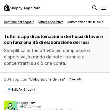
Shopify App Store
Gestione del negozio
Attività operative
Automazione dei flussi di lav
Tutte le app di automazione dei flussi di lavoro
con funzionalità di elaborazione dei resi
Semplifica le tue attività più complesse o
dispersive, in modo da poter tornare a
concentrarti su ciò che conta.
504 app con
Elaborazione dei resi
Cancella
Built for Shopify
Shopify Flow
stelle su 5
4,7
(11.701)
•
Free
11701 recensioni totali