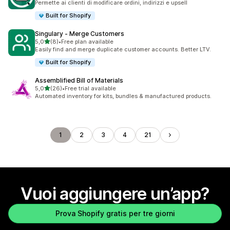
Permette ai clienti di modificare ordini, indirizzi e upsell
Built for Shopify
Singulary ‑ Merge Customers
stelle su 5
5,0
(8)
•
Free plan available
8 recensioni totali
Easily find and merge duplicate customer accounts. Better LTV.
Built for Shopify
Assemblified Bill of Materials
stelle su 5
5,0
(26)
•
Free trial available
26 recensioni totali
Automated inventory for kits, bundles & manufactured products.
1
2
3
4
21
Vuoi aggiungere un’app?
Prova Shopify gratis per tre giorni