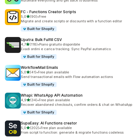
Automate everything and get back to business
FC ‑ Functions Creator Scripts
stelle su 5
5,0
(90)
•
Free
90 recensioni totali
Migrate and create scripts or discounts with a function editor
Built for Shopify
Upatra: Bulk Fulfill CSV
stelle su 5
4,7
(118)
•
Piano gratuito disponibile
118 recensioni totali
Evadi ordini e carica tracking. Sync PayPal automatico.
Built for Shopify
WorkflowMail Emails
stelle su 5
5,0
(41)
•
Free plan available
41 recensioni totali
Send transactional emails with Flow automation actions
Built for Shopify
Whapi: WhatsApp API Automation
stelle su 5
4,9
(34)
•
Free plan available
34 recensioni totali
Recover abandoned checkouts, confirm orders & chat on WhatsApp
Built for Shopify
SupaEasy: AI Functions creator
stelle su 5
5,0
(202)
•
Free plan available
202 recensioni totali
From script to function: generate & migrate functions codeless