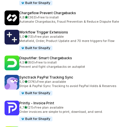
Built for Shopify
Chargeflow Prevent Chargebacks
stelle su 5
4,8
(363)
•
Free to install
363 recensioni totali
Automate Chargebacks, Fraud Prevention & Reduce Dispute Rate
Workflow Trigger Extensions
stelle su 5
5,0
(13)
•
Free plan available
13 recensioni totali
Metafield, Order, Product Update and 70 more triggers for Flow
Built for Shopify
Disputifier: Smart Chargebacks
stelle su 5
4,5
(80)
•
Free to install
80 recensioni totali
Prevent and fight chargebacks on autopilot
Synctrack PayPal Tracking Sync
stelle su 5
5,0
(374)
•
Free plan available
374 recensioni totali
Stripe & PayPal Sync Tracking to avoid PayPal Holds & Reserves
Built for Shopify
Printly ‑ Invoice Print
stelle su 5
4,7
(21)
•
Free plan available
21 recensioni totali
Order invoices are simple to print, download, and send.
Built for Shopify