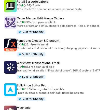
Retail Barcode Labels
stelle su 5
2,3
(467)
•
Gratis
467 recensioni totali
Crea etichette con codice a barre personalizzate.
Order Merger Edit Merge Orders
stelle su 5
4,8
(68)
•
Free plan available
68 recensioni totali
Merge orders and let customers edit address, items, or cancel.
Built for Shopify
Functions Creator & Discount
stelle su 5
5,0
(25)
•
Free to install
25 recensioni totali
Create unlimited discount functions, shipping, payment & rules
Built for Shopify
Workflow Transactional Email
stelle su 5
4,5
(8)
•
Free plan available
8 recensioni totali
Transactional emails in Flow via Microsoft 365, Google or SMTP
Built for Shopify
Bulk Price Editor Pro
stelle su 5
4,6
(137)
•
Piano gratuito disponibile
137 recensioni totali
Prezzi in blocco, sconti pianificati, ripristino sempre.
Built for Shopify
Mechanic