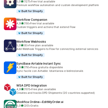
stelle su 5
5,0
(127)
•
Free trial available
127 recensioni totali
Premium workflow automation and custom development platform
Built for Shopify
Workflow Companion
stelle su 5
4,9
(19)
•
Free trial available
19 recensioni totali
Custom triggers and actions that extend Flow
Built for Shopify
Workflow Webhooks
stelle su 5
5,0
(6)
•
Free plan available
6 recensioni totali
Add Webhook Triggers to Flow for connecting external services
Built for Shopify
SyncBase Airtable Instant Sync
stelle su 5
4,9
(79)
•
Prova gratuita disponibile
79 recensioni totali
Sync facile con Airtable: Istantanea e bidirezionale.
Built for Shopify
WSA DPD Integration
stelle su 5
4,9
(101)
•
Free plan available
101 recensioni totali
Creates and tracks DPD Shipments (20 countries supported)
Modifica Ordine—EditMyOrder.ai
stelle su 5
5,0
(20)
•
Gratis
20 recensioni totali