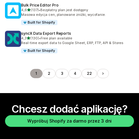
Bulk Price Editor Pro
na 5 gwiazdek
4,6
(137)
•
Bezpłatny plan jest dostępny
Łączna liczba recenzji: 137
Masowa edycja cen, planowane zniżki, wycofanie.
Built for Shopify
syncX Data Export Reports
na 5 gwiazdek
4,3
(130)
•
Free plan available
Łączna liczba recenzji: 130
Real-time export data to Google Sheet, ERP, FTP, API & Stores
Built for Shopify
1
2
3
4
22
Chcesz dodać aplikację?
Wypróbuj Shopify za darmo przez 3 dni