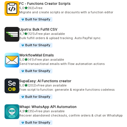
FC ‑ Functions Creator Scripts
na 5 gwiazdek
5,0
(92)
•
Free
Łączna liczba recenzji: 92
Migrate and create scripts or discounts with a function editor
Built for Shopify
Upatra: Bulk Fulfill CSV
na 5 gwiazdek
4,7
(121)
•
Free plan available
Łączna liczba recenzji: 121
Bulk fulfill orders & upload tracking. Auto PayPal sync.
Built for Shopify
WorkflowMail Emails
na 5 gwiazdek
5,0
(41)
•
Free plan available
Łączna liczba recenzji: 41
Send transactional emails with Flow automation actions
Built for Shopify
SupaEasy: AI Functions creator
na 5 gwiazdek
5,0
(202)
•
Free plan available
Łączna liczba recenzji: 202
From script to function: generate & migrate functions codeless
Built for Shopify
Whapi: WhatsApp API Automation
na 5 gwiazdek
4,9
(35)
•
Free plan available
Łączna liczba recenzji: 35
Recover abandoned checkouts, confirm orders & chat on WhatsApp
Built for Shopify