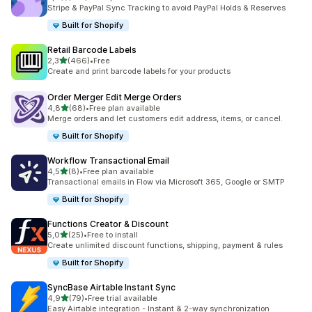
Łączna liczba recenzji: 372
Stripe & PayPal Sync Tracking to avoid PayPal Holds & Reserves
Built for Shopify
Retail Barcode Labels
na 5 gwiazdek
2,3
(466)
•
Free
Łączna liczba recenzji: 466
Create and print barcode labels for your products
Order Merger Edit Merge Orders
na 5 gwiazdek
4,8
(68)
•
Free plan available
Łączna liczba recenzji: 68
Merge orders and let customers edit address, items, or cancel.
Built for Shopify
Workflow Transactional Email
na 5 gwiazdek
4,5
(8)
•
Free plan available
Łączna liczba recenzji: 8
Transactional emails in Flow via Microsoft 365, Google or SMTP
Built for Shopify
Functions Creator & Discount
na 5 gwiazdek
5,0
(25)
•
Free to install
Łączna liczba recenzji: 25
Create unlimited discount functions, shipping, payment & rules
Built for Shopify
SyncBase Airtable Instant Sync
na 5 gwiazdek
4,9
(79)
•
Free trial available
Łączna liczba recenzji: 79
Easy Airtable integration - Instant & 2-way synchronization