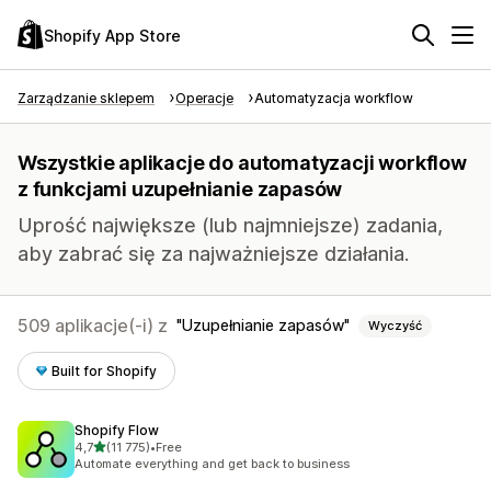
Shopify App Store
Zarządzanie sklepem
Operacje
Automatyzacja workflow
Wszystkie aplikacje do automatyzacji workflow
z funkcjami uzupełnianie zapasów
Uprość największe (lub najmniejsze) zadania,
aby zabrać się za najważniejsze działania.
509 aplikacje(-i) z
Uzupełnianie zapasów
Wyczyść
Built for Shopify
Shopify Flow
na 5 gwiazdek
4,7
(11 775)
•
Free
Łączna liczba recenzji: 11775
Automate everything and get back to business