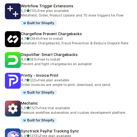
Workflow Trigger Extensions
na 5 gwiazdek
5,0
(13)
•
Free plan available
Łączna liczba recenzji: 13
Metafield, Order, Product Update and 70 more triggers for Flow
Built for Shopify
Chargeflow Prevent Chargebacks
na 5 gwiazdek
4,7
(364)
•
Free to install
Łączna liczba recenzji: 364
Automate Chargebacks, Fraud Prevention & Reduce Dispute Rate
Disputifier: Smart Chargebacks
na 5 gwiazdek
4,5
(81)
•
Free to install
Łączna liczba recenzji: 81
Prevent and fight chargebacks on autopilot
Printly ‑ Invoice Print
na 5 gwiazdek
4,7
(22)
•
Free plan available
Łączna liczba recenzji: 22
Order invoices are simple to print, download, and send.
Built for Shopify
Mechanic
na 5 gwiazdek
5,0
(127)
•
Free trial available
Łączna liczba recenzji: 127
Premium workflow automation and custom development platform
Built for Shopify
Synctrack PayPal Tracking Sync
na 5 gwiazdek
5,0
(372)
•
Free plan available