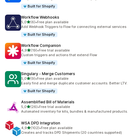
Built for Shopify
Workflow Webhooks
na 5 gwiazdek
5,0
(6)
•
Free plan available
Łączna liczba recenzji: 6
Add Webhook Triggers to Flow for connecting external services
Built for Shopify
Workflow Companion
na 5 gwiazdek
4,9
(19)
•
Free trial available
Łączna liczba recenzji: 19
Custom triggers and actions that extend Flow
Built for Shopify
Singulary ‑ Merge Customers
na 5 gwiazdek
5,0
(9)
•
Free plan available
Łączna liczba recenzji: 9
Easily find and merge duplicate customer accounts. Better LTV.
Built for Shopify
Assemblified Bill of Materials
na 5 gwiazdek
5,0
(26)
•
Free trial available
Łączna liczba recenzji: 26
Automated inventory for kits, bundles & manufactured products.
WSA DPD Integration
na 5 gwiazdek
4,9
(102)
•
Free plan available
Łączna liczba recenzji: 102
Creates and tracks DPD Shipments (20 countries supported)