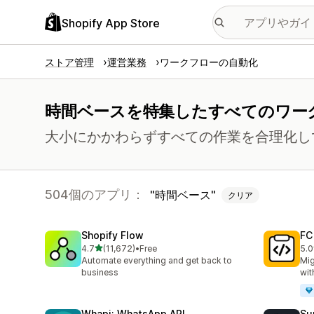
Shopify App Store
ストア管理
運営業務
ワークフローの自動化
時間ベースを特集したすべてのワー
大小にかかわらずすべての作業を合理化し
504個のアプリ：
時間ベース
クリア
Shopify Flow
FC
5つ星中
4.7
(11,672)
•
Free
5.0
合計レビュー数：11672件
合
Automate everything and get back to
Mig
business
wit
Whapi: WhatsApp API
Su