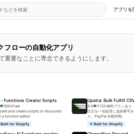
アプリを
クフローの自動化アプリ
て重要なことに専念できるようにします。
 ‑ Functions Creator Scripts
Upatra: Bulk Fulfill CS
5つ星中
5つ星中
(89)
•
Free
4.6
(115)
•
無料プランあり
計レビュー数：89件
合計レビュー数：115件
rate and create scripts or discounts
注文を一括処理し追跡番号を
h a function editor
ド。PayPal 自動同期。
Built for Shopify
Built for Shopify
paEasy: AI Functions creator
Chargeflow Prevent