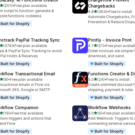
5つ星中
(201)
•
Free plan available
Chargebacks
計レビュー数：201件
m script to function: generate &
5つ星中
4.8
(363)
•
Free to install
合計レビュー数：363件
rate functions codeless
Automate Chargebacks, F
Prevention & Reduce Dispu
Built for Shopify
nctrack PayPal Tracking Sync
Printly ‑ Invoice Print
5つ星中
5つ星中
(374)
•
Free plan available
4.7
(21)
•
Free plan availab
計レビュー数：374件
合計レビュー数：21件
ipe & PayPal Sync Tracking to avoid
Order invoices are simple to
Pal Holds & Reserves
download, and send.
Built for Shopify
Built for Shopify
rkflow Transactional Email
Functions Creator & D
5つ星中
5つ星中
(8)
•
Free plan available
5.0
(24)
•
Free to install
計レビュー数：8件
合計レビュー数：24件
nsactional emails in Flow via
Create unlimited discount f
rosoft 365, Google or SMTP
shipping, payment & rules
Built for Shopify
Built for Shopify
rkflow Companion
Workflow Webhooks
5つ星中
5つ星中
(19)
•
Free trial available
5.0
(6)
•
Free plan availabl
計レビュー数：19件
合計レビュー数：6件
tom triggers and actions that
Add Webhook Triggers to 
end Flow
connecting external servic
Built for Shopify
Built for Shopify