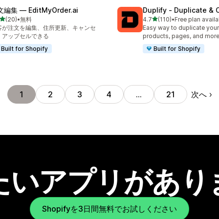
編集 — EditMyOrder.ai
Duplify ‑ Duplicate &
5つ星中
5つ星中
(20)
•
無料
4.7
(110)
•
Free plan availa
計レビュー数：20件
合計レビュー数：110件
客が注文を編集、住所更新、キャンセ
Easy way to duplicate your
、アップセルできる
products, pages, and more
Built for Shopify
Built for Shopify
次へ
1
2
3
4
…
21
たいアプリがあり
Shopifyを3日間無料でお試しください