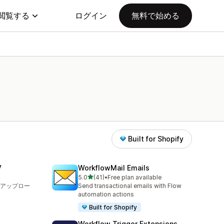
閲覧する
ログイン
無料で始める
Built for Shopify
V
WorkflowMail Emails
5つ星中
5.0
(41)
•
Free plan available
合計レビュー数：41件
アップロー
Send transactional emails with Flow
automation actions
Built for Shopify
Workflow Trigger Extensions