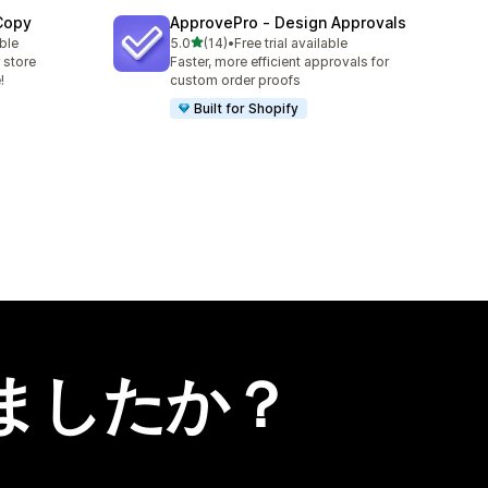
 Copy
ApprovePro ‑ Design Approvals
5つ星中
ble
5.0
(14)
•
Free trial available
合計レビュー数：14件
 store
Faster, more efficient approvals for
!
custom order proofs
Built for Shopify
ましたか？