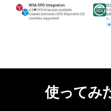
WSA DPD Integration
注文
5つ星中
4.9
(101)
•
Free plan available
5.0
合計レビュー数：101件
合
Creates and tracks DPD Shipments (20
顧
countries supported)
ル
使ってみ