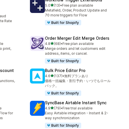
5つ星中
5.0
(13)
•
Free plan available
合計レビュー数：13件
Metafield, Order, Product Update and
70 more triggers for Flow
raud
te Rate
Built for Shopify
Order Merger Edit Merge Orders
5つ星中
le
4.8
(68)
•
Free plan available
合計レビュー数：68件
 print,
Merge orders and let customers edit
address, items, or cancel.
Built for Shopify
iscount
Bulk Price Editor Pro
5つ星中
4.6
(137)
•
無料プランあり
合計レビュー数：137件
unctions,
価格一括編集・割引予約・いつでもロール
バック。
Built for Shopify
SyncBase Airtable Instant Sync
5つ星中
e
4.9
(79)
•
Free trial available
合計レビュー数：79件
Flow for
Easy Airtable integration - Instant & 2-
es
way synchronization
Built for Shopify