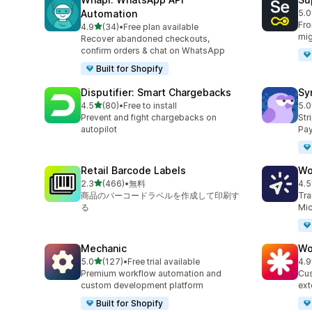
Automation
5.0
合
Fro
5つ星中
4.9
(34)
•
Free plan available
合計レビュー数：34件
mig
Recover abandoned checkouts,
confirm orders & chat on WhatsApp
Built for Shopify
Disputifier: Smart Chargebacks
Sy
5つ星中
4.5
(80)
•
Free to install
5.0
合計レビュー数：80件
合
Prevent and fight chargebacks on
Str
autopilot
Pay
Retail Barcode Labels
Wo
5つ星中
2.3
(466)
•
無料
4.5
合計レビュー数：466件
合
商品のバーコードラベルを作成して印刷す
Tra
る
Mic
Mechanic
Wo
5つ星中
5.0
(127)
•
Free trial available
4.9
合計レビュー数：127件
合
Premium workflow automation and
Cus
custom development platform
ext
Built for Shopify