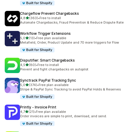
Built for Shopify
Chargeflow Prevent Chargebacks
av 5 stjerner
4,8
(363)
•
Free to install
Totalt 363 omtaler
Automate Chargebacks, Fraud Prevention & Reduce Dispute Rate
Workflow Trigger Extensions
av 5 stjerner
5,0
(13)
•
Free plan available
Totalt 13 omtaler
Metafield, Order, Product Update and 70 more triggers for Flow
Built for Shopify
Disputifier: Smart Chargebacks
av 5 stjerner
4,5
(80)
•
Free to install
Totalt 80 omtaler
Prevent and fight chargebacks on autopilot
Synctrack PayPal Tracking Sync
av 5 stjerner
5,0
(374)
•
Free plan available
Totalt 374 omtaler
Stripe & PayPal Sync Tracking to avoid PayPal Holds & Reserves
Built for Shopify
Printly ‑ Invoice Print
av 5 stjerner
4,7
(21)
•
Free plan available
Totalt 21 omtaler
Order invoices are simple to print, download, and send.
Built for Shopify