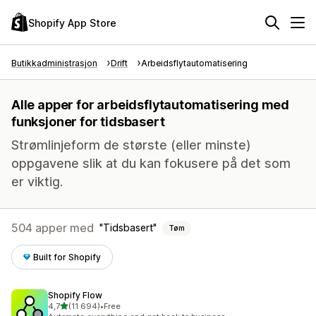
Shopify App Store
Butikkadministrasjon
Drift
Arbeidsflytautomatisering
Alle apper for arbeidsflytautomatisering med
funksjoner for tidsbasert
Strømlinjeform de største (eller minste)
oppgavene slik at du kan fokusere på det som
er viktig.
504 apper med
Tidsbasert
Tøm
Built for Shopify
Shopify Flow
av 5 stjerner
4,7
(11 694)
•
Free
Totalt 11694 omtaler