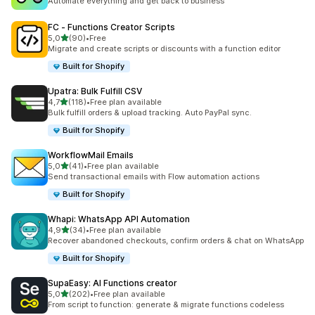
Automate everything and get back to business
FC ‑ Functions Creator Scripts
av 5 stjerner
5,0
(90)
•
Free
Totalt 90 omtaler
Migrate and create scripts or discounts with a function editor
Built for Shopify
Upatra: Bulk Fulfill CSV
av 5 stjerner
4,7
(118)
•
Free plan available
Totalt 118 omtaler
Bulk fulfill orders & upload tracking. Auto PayPal sync.
Built for Shopify
WorkflowMail Emails
av 5 stjerner
5,0
(41)
•
Free plan available
Totalt 41 omtaler
Send transactional emails with Flow automation actions
Built for Shopify
Whapi: WhatsApp API Automation
av 5 stjerner
4,9
(34)
•
Free plan available
Totalt 34 omtaler
Recover abandoned checkouts, confirm orders & chat on WhatsApp
Built for Shopify
SupaEasy: AI Functions creator
av 5 stjerner
5,0
(202)
•
Free plan available
Totalt 202 omtaler
From script to function: generate & migrate functions codeless