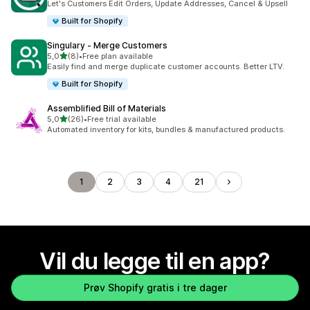
Let's Customers Edit Orders, Update Addresses, Cancel & Upsell
Built for Shopify
Singulary ‑ Merge Customers
av 5 stjerner
5,0
(8)
•
Free plan available
Totalt 8 omtaler
Easily find and merge duplicate customer accounts. Better LTV.
Built for Shopify
Assemblified Bill of Materials
av 5 stjerner
5,0
(26)
•
Free trial available
Totalt 26 omtaler
Automated inventory for kits, bundles & manufactured products.
1
2
3
4
21
Vil du legge til en app?
Prøv Shopify gratis i tre dager