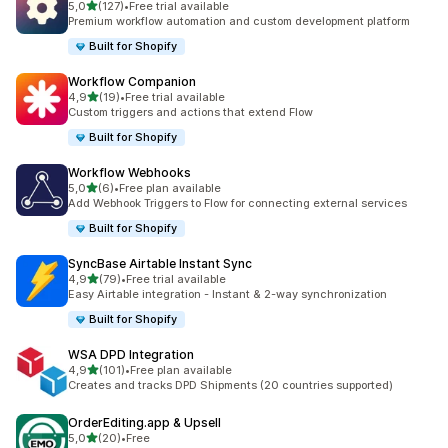
av 5 stjerner
5,0
(127)
•
Free trial available
Totalt 127 omtaler
Premium workflow automation and custom development platform
Built for Shopify
Workflow Companion
av 5 stjerner
4,9
(19)
•
Free trial available
Totalt 19 omtaler
Custom triggers and actions that extend Flow
Built for Shopify
Workflow Webhooks
av 5 stjerner
5,0
(6)
•
Free plan available
Totalt 6 omtaler
Add Webhook Triggers to Flow for connecting external services
Built for Shopify
SyncBase Airtable Instant Sync
av 5 stjerner
4,9
(79)
•
Free trial available
Totalt 79 omtaler
Easy Airtable integration - Instant & 2-way synchronization
Built for Shopify
WSA DPD Integration
av 5 stjerner
4,9
(101)
•
Free plan available
Totalt 101 omtaler
Creates and tracks DPD Shipments (20 countries supported)
OrderEditing.app & Upsell
av 5 stjerner
5,0
(20)
•
Free
Totalt 20 omtaler