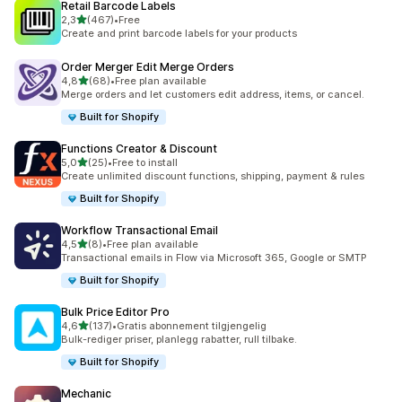
Retail Barcode Labels
av 5 stjerner
2,3
(467)
•
Free
Totalt 467 omtaler
Create and print barcode labels for your products
Order Merger Edit Merge Orders
av 5 stjerner
4,8
(68)
•
Free plan available
Totalt 68 omtaler
Merge orders and let customers edit address, items, or cancel.
Built for Shopify
Functions Creator & Discount
av 5 stjerner
5,0
(25)
•
Free to install
Totalt 25 omtaler
Create unlimited discount functions, shipping, payment & rules
Built for Shopify
Workflow Transactional Email
av 5 stjerner
4,5
(8)
•
Free plan available
Totalt 8 omtaler
Transactional emails in Flow via Microsoft 365, Google or SMTP
Built for Shopify
Bulk Price Editor Pro
av 5 stjerner
4,6
(137)
•
Gratis abonnement tilgjengelig
Totalt 137 omtaler
Bulk-rediger priser, planlegg rabatter, rull tilbake.
Built for Shopify
Mechanic