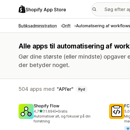
Shopify App Store
Butiksadministration
Drift
Automatisering af workflow
Alle apps til automatisering af wor
Gør dine største (eller mindste) opgaver e
der betyder noget.
504 apps med
API’er
Ryd
Shopify Flow
FC
ud af 5 stjerner
4,7
(11.694)
•
Gratis
5,0
11694 anmeldelser i alt
90 
Automatiser alt, og fokuser på din
Mig
forretning
med