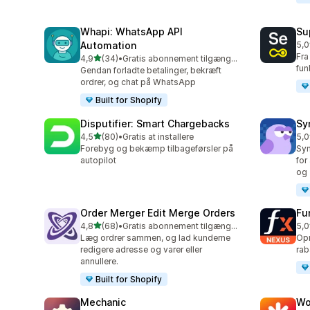
Whapi: WhatsApp API
Su
Automation
5,0
202
Fra
ud af 5 stjerner
4,9
(34)
•
Gratis abonnement tilgængeligt
34 anmeldelser i alt
fun
Gendan forladte betalinger, bekræft
ordrer, og chat på WhatsApp
Built for Shopify
Disputifier: Smart Chargebacks
Sy
ud af 5 stjerner
4,5
(80)
•
Gratis at installere
5,0
80 anmeldelser i alt
374
Forebyg og bekæmp tilbageførsler på
Syn
autopilot
for
og 
Order Merger Edit Merge Orders
Fu
ud af 5 stjerner
4,8
(68)
•
Gratis abonnement tilgængeligt
5,0
68 anmeldelser i alt
25 
Læg ordrer sammen, og lad kunderne
Opr
redigere adresse og varer eller
rab
annullere.
Built for Shopify
Mechanic
Wo