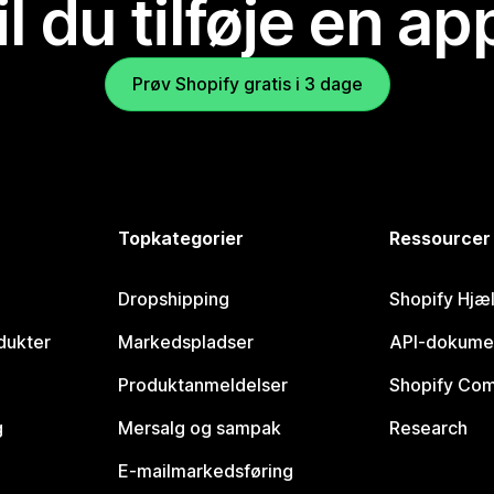
il du tilføje en ap
Prøv Shopify gratis i 3 dage
Topkategorier
Ressourcer
Dropshipping
Shopify Hjæ
dukter
Markedspladser
API-dokume
Produktanmeldelser
Shopify Co
g
Mersalg og sampak
Research
E-mailmarkedsføring