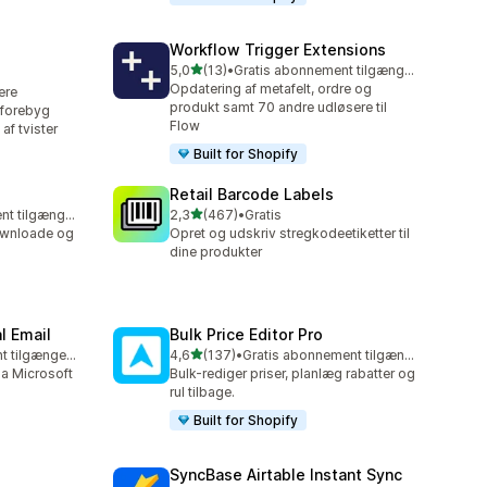
Workflow Trigger Extensions
ud af 5 stjerner
5,0
(13)
•
Gratis abonnement tilgængeligt
13 anmeldelser i alt
Opdatering af metafelt, ordre og
lere
produkt samt 70 andre udløsere til
 forebyg
Flow
af tvister
Built for Shopify
Retail Barcode Labels
ud af 5 stjerner
Gratis abonnement tilgængeligt
2,3
(467)
•
Gratis
467 anmeldelser i alt
downloade og
Opret og udskriv stregkodeetiketter til
dine produkter
l Email
Bulk Price Editor Pro
ud af 5 stjerner
Gratis abonnement tilgængeligt
4,6
(137)
•
Gratis abonnement tilgængeligt
137 anmeldelser i alt
ia Microsoft
Bulk-rediger priser, planlæg rabatter og
rul tilbage.
Built for Shopify
SyncBase Airtable Instant Sync