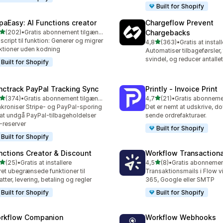
Built for Shopify
paEasy: AI Functions creator
Chargeflow Prevent
ud af 5 stjerner
(202)
•
Gratis abonnement tilgængeligt
Chargebacks
 anmeldelser i alt
 script til funktion: Generer og migrer
ud af 5 stjerner
4,8
(363)
•
Gratis at instal
363 anmeldelser i alt
ktioner uden kodning
Automatiser tilbageførsler,
svindel, og reducer antallet 
Built for Shopify
nctrack PayPal Tracking Sync
Printly ‑ Invoice Print
ud af 5 stjerner
ud af 5 stjerner
(374)
•
Gratis abonnement tilgængeligt
4,7
(21)
•
 anmeldelser i alt
21 anmeldelser i alt
kroniser Stripe- og PayPal-sporing
Det er nemt at udskrive, 
 at undgå PayPal-tilbageholdelser
sende ordrefakturaer.
-reserver
Built for Shopify
Built for Shopify
nctions Creator & Discount
Workflow Transactiona
ud af 5 stjerner
ud af 5 stjerner
(25)
•
Gratis at installere
4,5
(8)
•
anmeldelser i alt
8 anmeldelser i alt
et ubegrænsede funktioner til
Transaktionsmails i Flow v
atter, levering, betaling og regler
365, Google eller SMTP
Built for Shopify
Built for Shopify
rkflow Companion
Workflow Webhooks