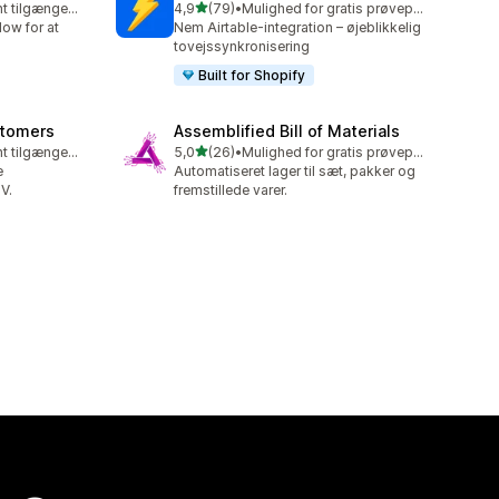
ud af 5 stjerner
Gratis abonnement tilgængeligt
4,9
(79)
•
Mulighed for gratis prøveperiode
79 anmeldelser i alt
low for at
Nem Airtable-integration – øjeblikkelig
tovejssynkronisering
Built for Shopify
stomers
Assemblified Bill of Materials
ud af 5 stjerner
Gratis abonnement tilgængeligt
5,0
(26)
•
Mulighed for gratis prøveperiode
26 anmeldelser i alt
e
Automatiseret lager til sæt, pakker og
V.
fremstillede varer.