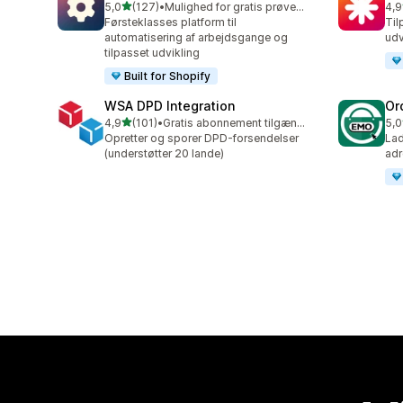
ud af 5 stjerner
5,0
(127)
•
Mulighed for gratis prøveperiode
4,9
127 anmeldelser i alt
19 
Førsteklasses platform til
Til
automatisering af arbejdsgange og
udv
tilpasset udvikling
Built for Shopify
WSA DPD Integration
Or
ud af 5 stjerner
4,9
(101)
•
Gratis abonnement tilgængeligt
5,0
101 anmeldelser i alt
20 
Opretter og sporer DPD-forsendelser
Lad
(understøtter 20 lande)
adr