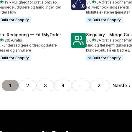
ud af 5 stjerner
ud af 5 stjerner
(19)
•
Mulighed for gratis prøveperiode
5,0
(6)
•
anmeldelser i alt
6 anmeldelser i alt
passede udløsere og handlinger, der
Føj webhook-udløsere til F
ider Flow
tilslutte eksterne tjenester
Built for Shopify
Built for Shopify
dre Redigering — EditMyOrder
Singulary ‑ Merge Cu
ud af 5 stjerner
ud af 5 stjerner
(20)
•
Gratis
5,0
(8)
•
anmeldelser i alt
8 anmeldelser i alt
 kunder redigere ordrer, opdatere
Find og flet nemt dublered
esser og annullere
kundekonti. Få en bedre LT
Built for Shopify
Built for Shopify
Næste
1
2
3
4
…
21