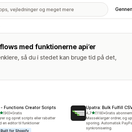
Gennem
s
kflows med funktionerne api’er
nklere, så du i stedet kan bruge tid på det,
 ‑ Functions Creator Scripts
Upatra: Bulk Fulfill CS
ud af 5 stjerner
ud af 5 stjerner
(90)
•
Gratis
4,7
(118)
•
anmeldelser i alt
118 anmeldelser i alt
rer og opret scripts eller rabatter
Masseklargør ordrer, og u
 en editor til funktioner
sporing. Automatisk PayPa
synkronisering.
Built for Shopify