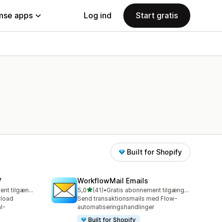
se apps
Log ind
Start gratis
Built for Shopify
V
WorkflowMail Emails
ud af 5 stjerner
Gratis abonnement tilgængeligt
5,0
(41)
•
Gratis abonnement tilgængeligt
41 anmeldelser i alt
pload
Send transaktionsmails med Flow-
l-
automatiseringshandlinger
Built for Shopify