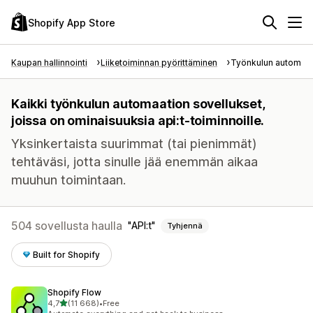
Shopify App Store
Kaupan hallinnointi
Liiketoiminnan pyörittäminen
Työnkulun automaat
Kaikki työnkulun automaation sovellukset,
joissa on ominaisuuksia api:t-toiminnoille.
Yksinkertaista suurimmat (tai pienimmät)
tehtäväsi, jotta sinulle jää enemmän aikaa
muuhun toimintaan.
504 sovellusta haulla
API:t
Tyhjennä
Built for Shopify
Shopify Flow
/ 5 tähteä
4,7
(11 668)
•
Free
11668 arvostelua yhteensä