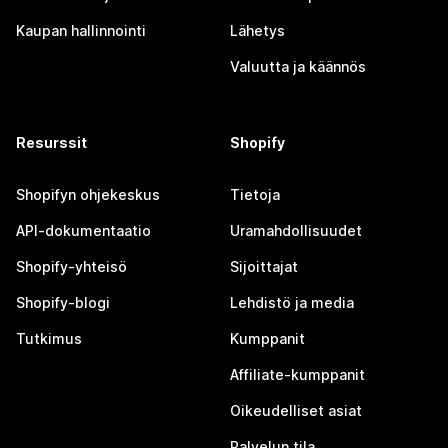
Kaupan hallinnointi
Lähetys
Valuutta ja käännös
Resurssit
Shopify
Shopifyn ohjekeskus
Tietoja
API-dokumentaatio
Uramahdollisuudet
Shopify-yhteisö
Sijoittajat
Shopify-blogi
Lehdistö ja media
Tutkimus
Kumppanit
Affiliate-kumppanit
Oikeudelliset asiat
Palvelun tila