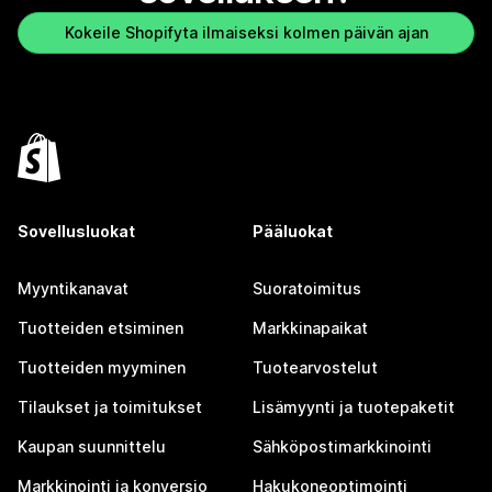
Kokeile Shopifyta ilmaiseksi kolmen päivän ajan
Sovellusluokat
Pääluokat
Myyntikanavat
Suoratoimitus
Tuotteiden etsiminen
Markkinapaikat
Tuotteiden myyminen
Tuotearvostelut
Tilaukset ja toimitukset
Lisämyynti ja tuotepaketit
Kaupan suunnittelu
Sähköpostimarkkinointi
Markkinointi ja konversio
Hakukoneoptimointi