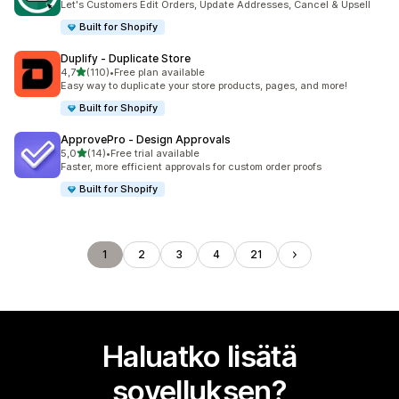
Let's Customers Edit Orders, Update Addresses, Cancel & Upsell
Built for Shopify
Duplify ‑ Duplicate Store
/ 5 tähteä
4,7
(110)
•
Free plan available
110 arvostelua yhteensä
Easy way to duplicate your store products, pages, and more!
Built for Shopify
ApprovePro ‑ Design Approvals
/ 5 tähteä
5,0
(14)
•
Free trial available
14 arvostelua yhteensä
Faster, more efficient approvals for custom order proofs
Built for Shopify
1
2
3
4
21
Haluatko lisätä
sovelluksen?