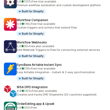
/ 5 tähteä
5,0
(127)
•
Free trial available
127 arvostelua yhteensä
Premium workflow automation and custom development platform
Built for Shopify
Workflow Companion
/ 5 tähteä
4,9
(19)
•
Free trial available
19 arvostelua yhteensä
Custom triggers and actions that extend Flow
Built for Shopify
Workflow Webhooks
/ 5 tähteä
5,0
(6)
•
Free plan available
6 arvostelua yhteensä
Add Webhook Triggers to Flow for connecting external services
Built for Shopify
SyncBase Airtable Instant Sync
/ 5 tähteä
4,9
(79)
•
Free trial available
79 arvostelua yhteensä
Easy Airtable integration - Instant & 2-way synchronization
Built for Shopify
WSA DPD Integration
/ 5 tähteä
4,9
(101)
•
Free plan available
101 arvostelua yhteensä
Creates and tracks DPD Shipments (20 countries supported)
OrderEditing.app & Upsell
/ 5 tähteä
5,0
(20)
•
Free
20 arvostelua yhteensä