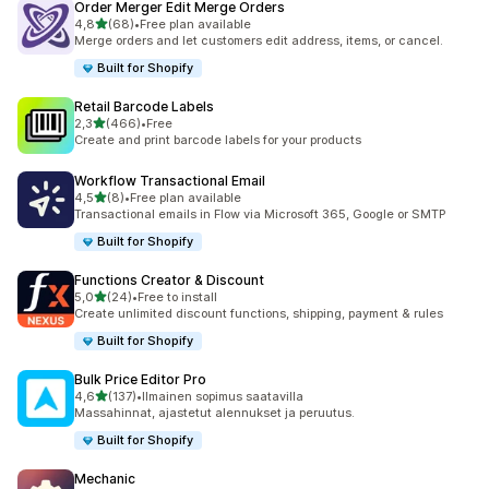
Order Merger Edit Merge Orders
/ 5 tähteä
4,8
(68)
•
Free plan available
68 arvostelua yhteensä
Merge orders and let customers edit address, items, or cancel.
Built for Shopify
Retail Barcode Labels
/ 5 tähteä
2,3
(466)
•
Free
466 arvostelua yhteensä
Create and print barcode labels for your products
Workflow Transactional Email
/ 5 tähteä
4,5
(8)
•
Free plan available
8 arvostelua yhteensä
Transactional emails in Flow via Microsoft 365, Google or SMTP
Built for Shopify
Functions Creator & Discount
/ 5 tähteä
5,0
(24)
•
Free to install
24 arvostelua yhteensä
Create unlimited discount functions, shipping, payment & rules
Built for Shopify
Bulk Price Editor Pro
/ 5 tähteä
4,6
(137)
•
Ilmainen sopimus saatavilla
137 arvostelua yhteensä
Massahinnat, ajastetut alennukset ja peruutus.
Built for Shopify
Mechanic