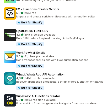
Automate everything and get back to business
FC ‑ Functions Creator Scripts
/ 5 tähteä
5,0
(89)
•
Free
89 arvostelua yhteensä
Migrate and create scripts or discounts with a function editor
Built for Shopify
Upatra: Bulk Fulfill CSV
/ 5 tähteä
4,6
(114)
•
Free plan available
114 arvostelua yhteensä
Bulk fulfill orders & upload tracking. Auto PayPal sync.
Built for Shopify
WorkflowMail Emails
/ 5 tähteä
5,0
(41)
•
Free plan available
41 arvostelua yhteensä
Send transactional emails with Flow automation actions
Built for Shopify
Whapi: WhatsApp API Automation
/ 5 tähteä
4,9
(34)
•
Free plan available
34 arvostelua yhteensä
Recover abandoned checkouts, confirm orders & chat on WhatsApp
Built for Shopify
SupaEasy: AI Functions creator
/ 5 tähteä
5,0
(201)
•
Free plan available
201 arvostelua yhteensä
From script to function: generate & migrate functions codeless