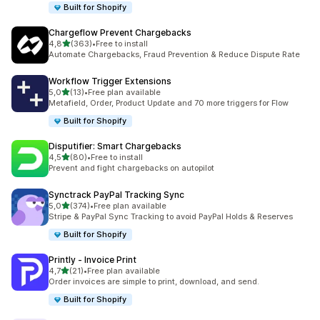
Built for Shopify
Chargeflow Prevent Chargebacks
/ 5 tähteä
4,8
(363)
•
Free to install
363 arvostelua yhteensä
Automate Chargebacks, Fraud Prevention & Reduce Dispute Rate
Workflow Trigger Extensions
/ 5 tähteä
5,0
(13)
•
Free plan available
13 arvostelua yhteensä
Metafield, Order, Product Update and 70 more triggers for Flow
Built for Shopify
Disputifier: Smart Chargebacks
/ 5 tähteä
4,5
(80)
•
Free to install
80 arvostelua yhteensä
Prevent and fight chargebacks on autopilot
Synctrack PayPal Tracking Sync
/ 5 tähteä
5,0
(374)
•
Free plan available
374 arvostelua yhteensä
Stripe & PayPal Sync Tracking to avoid PayPal Holds & Reserves
Built for Shopify
Printly ‑ Invoice Print
/ 5 tähteä
4,7
(21)
•
Free plan available
21 arvostelua yhteensä
Order invoices are simple to print, download, and send.
Built for Shopify