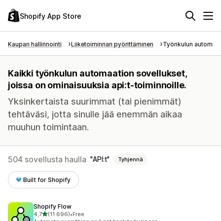
Shopify App Store
Kaupan hallinnointi
Liiketoiminnan pyörittäminen
Työnkulun automaat
Kaikki työnkulun automaation sovellukset,
joissa on ominaisuuksia api:t-toiminnoille.
Yksinkertaista suurimmat (tai pienimmät)
tehtäväsi, jotta sinulle jää enemmän aikaa
muuhun toimintaan.
504 sovellusta haulla
API:t
Tyhjennä
Built for Shopify
Shopify Flow
/ 5 tähteä
4,7
(11 696)
•
Free
11696 arvostelua yhteensä