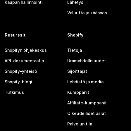
Kaupan hallinnointi
Lähetys
Valuutta ja käännös
Resurssit
Shopify
Shopifyn ohjekeskus
Tietoja
API-dokumentaatio
Uramahdollisuudet
Shopify-yhteisö
Sijoittajat
Shopify-blogi
Lehdistö ja media
Tutkimus
Kumppanit
Affiliate-kumppanit
Oikeudelliset asiat
Palvelun tila