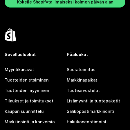
Kokeile Shopifyta ilmaiseksi kolmen päivän ajan
Sovellusluokat
Pääluokat
Myyntikanavat
Suoratoimitus
Tuotteiden etsiminen
Markkinapaikat
Tuotteiden myyminen
Tuotearvostelut
Tilaukset ja toimitukset
Lisämyynti ja tuotepaketit
Kaupan suunnittelu
Sähköpostimarkkinointi
Markkinointi ja konversio
Hakukoneoptimointi