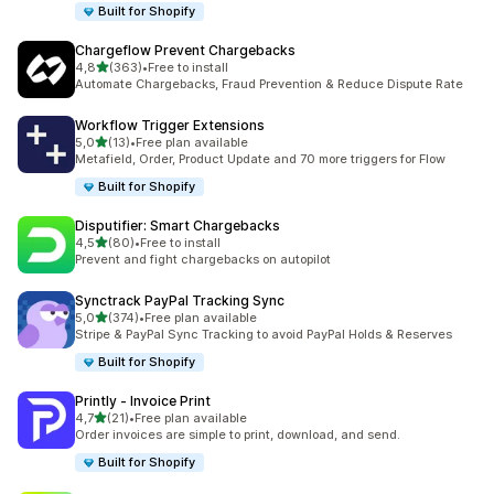
Built for Shopify
Chargeflow Prevent Chargebacks
/ 5 tähteä
4,8
(363)
•
Free to install
363 arvostelua yhteensä
Automate Chargebacks, Fraud Prevention & Reduce Dispute Rate
Workflow Trigger Extensions
/ 5 tähteä
5,0
(13)
•
Free plan available
13 arvostelua yhteensä
Metafield, Order, Product Update and 70 more triggers for Flow
Built for Shopify
Disputifier: Smart Chargebacks
/ 5 tähteä
4,5
(80)
•
Free to install
80 arvostelua yhteensä
Prevent and fight chargebacks on autopilot
Synctrack PayPal Tracking Sync
/ 5 tähteä
5,0
(374)
•
Free plan available
374 arvostelua yhteensä
Stripe & PayPal Sync Tracking to avoid PayPal Holds & Reserves
Built for Shopify
Printly ‑ Invoice Print
/ 5 tähteä
4,7
(21)
•
Free plan available
21 arvostelua yhteensä
Order invoices are simple to print, download, and send.
Built for Shopify