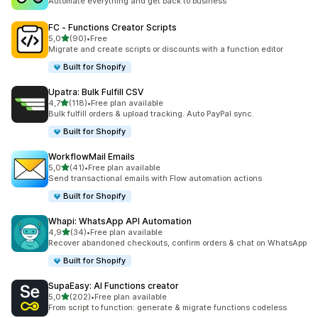
Automate everything and get back to business
FC ‑ Functions Creator Scripts
/ 5 tähteä
5,0
(90)
•
Free
90 arvostelua yhteensä
Migrate and create scripts or discounts with a function editor
Built for Shopify
Upatra: Bulk Fulfill CSV
/ 5 tähteä
4,7
(118)
•
Free plan available
118 arvostelua yhteensä
Bulk fulfill orders & upload tracking. Auto PayPal sync.
Built for Shopify
WorkflowMail Emails
/ 5 tähteä
5,0
(41)
•
Free plan available
41 arvostelua yhteensä
Send transactional emails with Flow automation actions
Built for Shopify
Whapi: WhatsApp API Automation
/ 5 tähteä
4,9
(34)
•
Free plan available
34 arvostelua yhteensä
Recover abandoned checkouts, confirm orders & chat on WhatsApp
Built for Shopify
SupaEasy: AI Functions creator
/ 5 tähteä
5,0
(202)
•
Free plan available
202 arvostelua yhteensä
From script to function: generate & migrate functions codeless