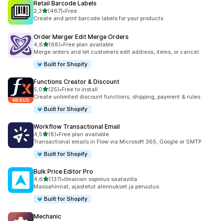
Retail Barcode Labels
/ 5 tähteä
2,3
(467)
•
Free
467 arvostelua yhteensä
Create and print barcode labels for your products
Order Merger Edit Merge Orders
/ 5 tähteä
4,8
(68)
•
Free plan available
68 arvostelua yhteensä
Merge orders and let customers edit address, items, or cancel.
Built for Shopify
Functions Creator & Discount
/ 5 tähteä
5,0
(25)
•
Free to install
25 arvostelua yhteensä
Create unlimited discount functions, shipping, payment & rules
Built for Shopify
Workflow Transactional Email
/ 5 tähteä
4,5
(8)
•
Free plan available
8 arvostelua yhteensä
Transactional emails in Flow via Microsoft 365, Google or SMTP
Built for Shopify
Bulk Price Editor Pro
/ 5 tähteä
4,6
(137)
•
Ilmainen sopimus saatavilla
137 arvostelua yhteensä
Massahinnat, ajastetut alennukset ja peruutus.
Built for Shopify
Mechanic