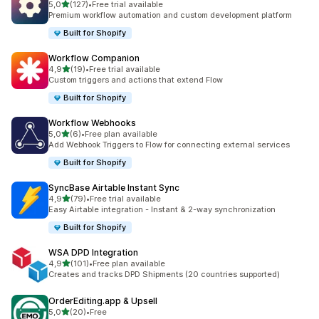
/ 5 tähteä
5,0
(127)
•
Free trial available
127 arvostelua yhteensä
Premium workflow automation and custom development platform
Built for Shopify
Workflow Companion
/ 5 tähteä
4,9
(19)
•
Free trial available
19 arvostelua yhteensä
Custom triggers and actions that extend Flow
Built for Shopify
Workflow Webhooks
/ 5 tähteä
5,0
(6)
•
Free plan available
6 arvostelua yhteensä
Add Webhook Triggers to Flow for connecting external services
Built for Shopify
SyncBase Airtable Instant Sync
/ 5 tähteä
4,9
(79)
•
Free trial available
79 arvostelua yhteensä
Easy Airtable integration - Instant & 2-way synchronization
Built for Shopify
WSA DPD Integration
/ 5 tähteä
4,9
(101)
•
Free plan available
101 arvostelua yhteensä
Creates and tracks DPD Shipments (20 countries supported)
OrderEditing.app & Upsell
/ 5 tähteä
5,0
(20)
•
Free
20 arvostelua yhteensä