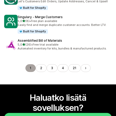
Let's Customers Edit Orders, Update Addresses, Cancel & Upsell
Built for Shopify
Singulary ‑ Merge Customers
/ 5 tähteä
5,0
(8)
•
Free plan available
8 arvostelua yhteensä
Easily find and merge duplicate customer accounts. Better LTV.
Built for Shopify
Assemblified Bill of Materials
/ 5 tähteä
5,0
(26)
•
Free trial available
26 arvostelua yhteensä
Automated inventory for kits, bundles & manufactured products.
1
2
3
4
21
Haluatko lisätä
sovelluksen?