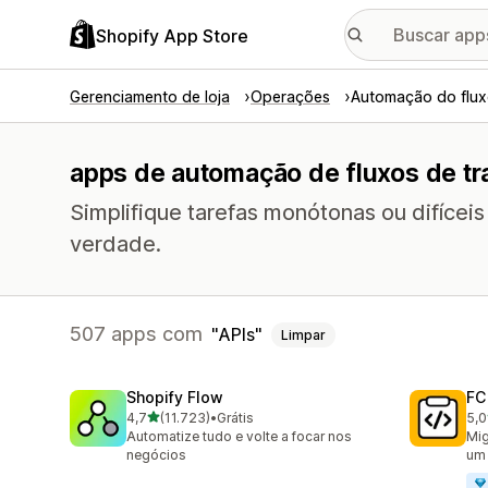
Shopify App Store
Gerenciamento de loja
Operações
Automação do flux
apps de automação de fluxos de tr
Simplifique tarefas monótonas ou difícei
verdade.
507 apps com
APIs
Limpar
Shopify Flow
FC
de 5 estrelas
4,7
(11.723)
•
Grátis
5,0
11723 avaliações ao todo
90 
Automatize tudo e volte a focar nos
Mig
negócios
um 