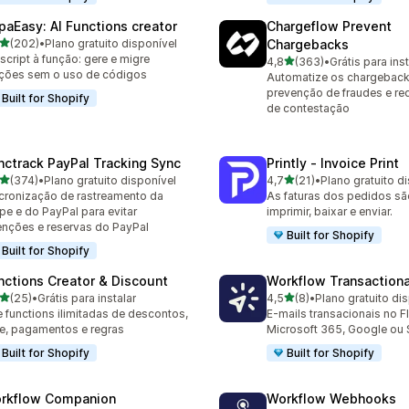
paEasy: AI Functions creator
Chargeflow Prevent
de 5 estrelas
(202)
•
Plano gratuito disponível
Chargebacks
 avaliações ao todo
script à função: gere e migre
de 5 estrelas
4,8
(363)
•
Grátis para inst
363 avaliações ao todo
ções sem o uso de códigos
Automatize os chargeback
prevenção de fraudes e re
Built for Shopify
de contestação
nctrack PayPal Tracking Sync
Printly ‑ Invoice Print
de 5 estrelas
de 5 estrelas
(374)
•
Plano gratuito disponível
4,7
(21)
•
Plano gratuito d
 avaliações ao todo
21 avaliações ao todo
cronização de rastreamento da
As faturas dos pedidos sã
ipe e do PayPal para evitar
imprimir, baixar e enviar.
enções e reservas do PayPal
Built for Shopify
Built for Shopify
nctions Creator & Discount
Workflow Transactiona
de 5 estrelas
de 5 estrelas
(25)
•
Grátis para instalar
4,5
(8)
•
Plano gratuito di
avaliações ao todo
8 avaliações ao todo
e functions ilimitadas de descontos,
E-mails transacionais no F
te, pagamentos e regras
Microsoft 365, Google o
Built for Shopify
Built for Shopify
rkflow Companion
Workflow Webhooks