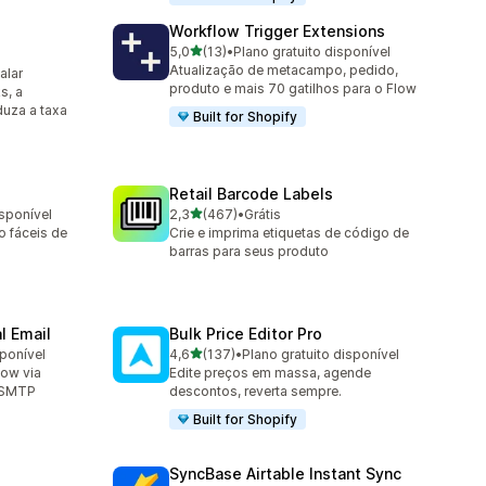
Workflow Trigger Extensions
de 5 estrelas
5,0
(13)
•
Plano gratuito disponível
13 avaliações ao todo
Atualização de metacampo, pedido,
alar
produto e mais 70 gatilhos para o Flow
s, a
duza a taxa
Built for Shopify
Retail Barcode Labels
de 5 estrelas
isponível
2,3
(467)
•
Grátis
467 avaliações ao todo
o fáceis de
Crie e imprima etiquetas de código de
barras para seus produto
l Email
Bulk Price Editor Pro
de 5 estrelas
sponível
4,6
(137)
•
Plano gratuito disponível
137 avaliações ao todo
low via
Edite preços em massa, agende
u SMTP
descontos, reverta sempre.
Built for Shopify
SyncBase Airtable Instant Sync