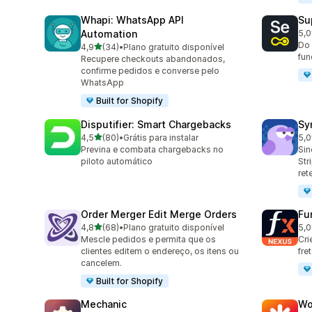
Whapi: WhatsApp API
Su
Automation
5,0
202
Do 
de 5 estrelas
4,9
(34)
•
Plano gratuito disponível
34 avaliações ao todo
fun
Recupere checkouts abandonados,
confirme pedidos e converse pelo
WhatsApp
Built for Shopify
Disputifier: Smart Chargebacks
Sy
de 5 estrelas
4,5
(80)
•
Grátis para instalar
5,0
80 avaliações ao todo
374
Previna e combata chargebacks no
Sin
piloto automático
Str
ret
Order Merger Edit Merge Orders
Fu
de 5 estrelas
4,8
(68)
•
Plano gratuito disponível
5,0
68 avaliações ao todo
25 
Mescle pedidos e permita que os
Cri
clientes editem o endereço, os itens ou
fre
cancelem.
Built for Shopify
Mechanic
Wo