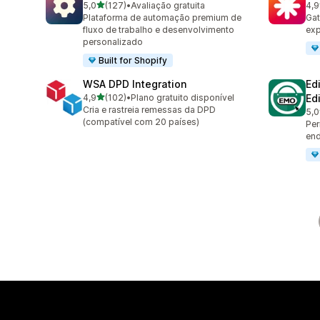
de 5 estrelas
5,0
(127)
•
Avaliação gratuita
4,9
127 avaliações ao todo
19 
Plataforma de automação premium de
Gat
fluxo de trabalho e desenvolvimento
ex
personalizado
Built for Shopify
WSA DPD Integration
Ed
de 5 estrelas
4,9
(102)
•
Plano gratuito disponível
Ed
102 avaliações ao todo
Cria e rastreia remessas da DPD
5,0
20 
(compatível com 20 países)
Per
end