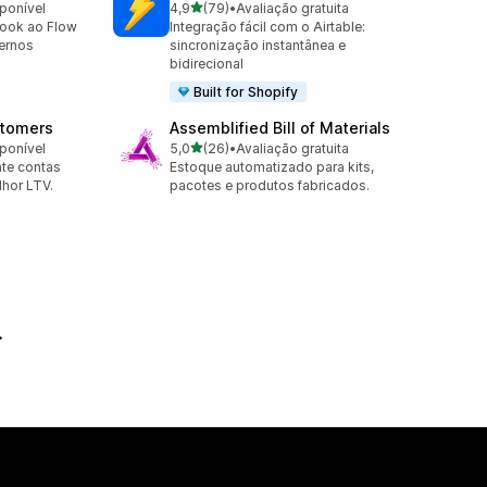
de 5 estrelas
sponível
4,9
(79)
•
Avaliação gratuita
79 avaliações ao todo
hook ao Flow
Integração fácil com o Airtable:
ternos
sincronização instantânea e
bidirecional
Built for Shopify
stomers
Assemblified Bill of Materials
de 5 estrelas
sponível
5,0
(26)
•
Avaliação gratuita
26 avaliações ao todo
nte contas
Estoque automatizado para kits,
lhor LTV.
pacotes e produtos fabricados.