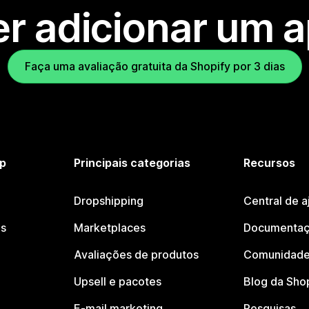
r adicionar um 
Faça uma avaliação gratuita da Shopify por 3 dias
p
Principais categorias
Recursos
Dropshipping
Central de a
os
Marketplaces
Documentaç
Avaliações de produtos
Comunidade
Upsell e pacotes
Blog da Sho
E-mail marketing
Pesquisas