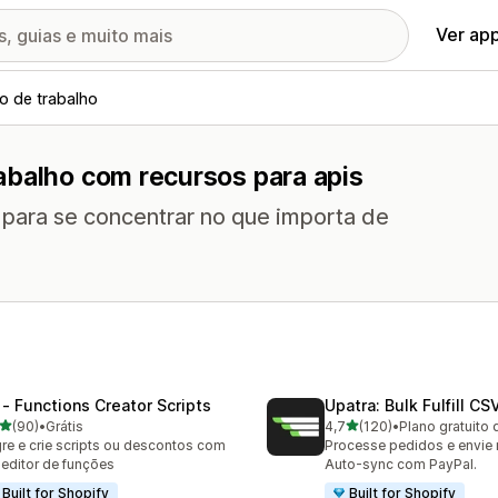
Ver ap
o de trabalho
abalho com recursos para apis
s para se concentrar no que importa de
 ‑ Functions Creator Scripts
Upatra: Bulk Fulfill CS
de 5 estrelas
de 5 estrelas
(90)
•
Grátis
4,7
(120)
•
Plano gratuito 
avaliações ao todo
120 avaliações ao todo
re e crie scripts ou descontos com
Processe pedidos e envie r
editor de funções
Auto-sync com PayPal.
Built for Shopify
Built for Shopify