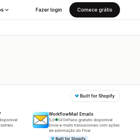
ps
Fazer login
Comece grátis
Built for Shopify
V
WorkflowMail Emails
de 5 estrelas
disponível
5,0
(41)
•
Plano gratuito disponível
41 avaliações ao todo
astreio.
Envie e-mails transacionais com ações
de automação do Flow
Built for Shopify