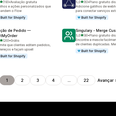
de 5 estrelas
de 5 estrelas
(19)
•
Avaliação gratuita
5,0
(6)
•
Plano gratuito di
avaliações ao todo
6 avaliações ao todo
ilhos e ações personalizados que
Adicione gatilhos de web
pandem o Flow
para conectar serviços ex
Built for Shopify
Built for Shopify
ição de Pedido —
Singulary ‑ Merge Cu
de 5 estrelas
itMyOrder
5,0
(8)
•
Plano gratuito di
8 avaliações ao todo
Encontre e mescle facilme
de 5 estrelas
(20)
•
Grátis
avaliações ao todo
de clientes duplicadas. Me
mite que clientes editem pedidos,
ereços e façam upsell
Built for Shopify
Built for Shopify
Avançar
1
2
3
4
…
22