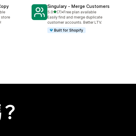
 Copy
Singulary ‑ Merge Customers
滿分 5 顆星
ble
5.0
(7)
•
Free plan available
共有 7 則評價
 store
Easily find and merge duplicate
!
customer accounts. Better LTV.
Built for Shopify
嗎？