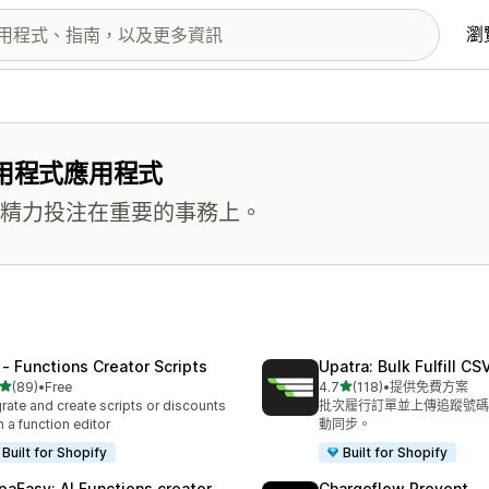
瀏
用程式應用程式
新將精力投注在重要的事務上。
 ‑ Functions Creator Scripts
Upatra: Bulk Fulfill CS
滿分 5 顆星
滿分 5 顆星
(89)
•
Free
4.7
(118)
•
提供免費方案
 89 則評價
共有 118 則評價
rate and create scripts or discounts
批次履行訂單並上傳追蹤號碼。P
h a function editor
動同步。
Built for Shopify
Built for Shopify
paEasy: AI Functions creator
Chargeflow Prevent