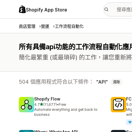
Shopify App Store
商店管理
營運
工作流程自動化
所有具備api功能的工作流程自動化應
簡化最繁重 (或最瑣碎) 的工作，讓您重
504 個應用程式符合以下條件：
API
清除
Shopify Flow
FC
滿分 5 顆星
4.7
(11,677)
•
Free
5.0
共有 11677 則評價
共有
Automate everything and get back to
Mig
business
wit
Whapi: WhatsApp API
Su