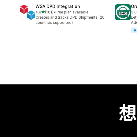
WSA DPD Integration
Or
滿分 5 顆星
4.9
(101)
•
Free plan available
5.0
共有 101 則評價
共有
Creates and tracks DPD Shipments (20
Let
countries supported)
Add
想