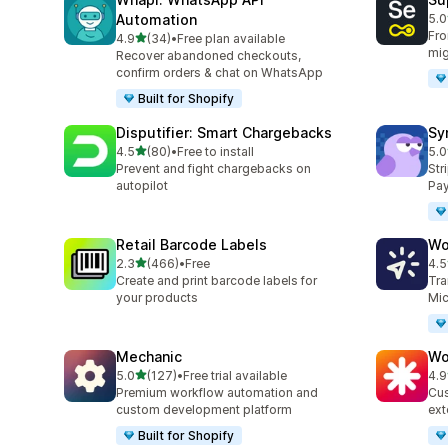
Automation
5.0
共有
Fro
滿分 5 顆星
4.9
(34)
•
Free plan available
共有 34 則評價
mig
Recover abandoned checkouts,
confirm orders & chat on WhatsApp
Built for Shopify
Disputifier: Smart Chargebacks
Sy
滿分 5 顆星
4.5
(80)
•
Free to install
5.0
共有 80 則評價
共有
Prevent and fight chargebacks on
Str
autopilot
Pay
Retail Barcode Labels
Wo
滿分 5 顆星
2.3
(466)
•
Free
4.5
共有 466 則評價
共有
Create and print barcode labels for
Tra
your products
Mic
Mechanic
Wo
滿分 5 顆星
5.0
(127)
•
Free trial available
4.9
共有 127 則評價
共有
Premium workflow automation and
Cus
custom development platform
ext
Built for Shopify