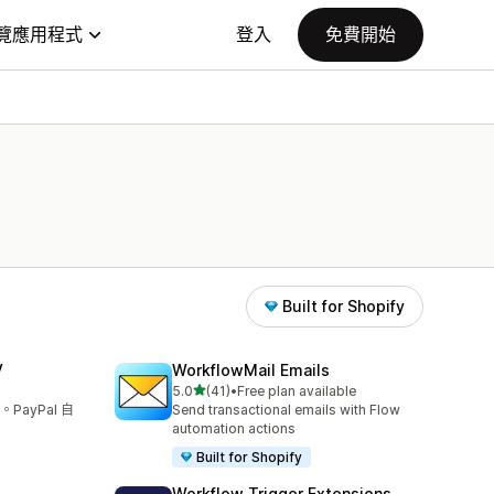
覽應用程式
登入
免費開始
Built for Shopify
V
WorkflowMail Emails
滿分 5 顆星
5.0
(41)
•
Free plan available
共有 41 則評價
ayPal 自
Send transactional emails with Flow
automation actions
Built for Shopify
Workflow Trigger Extensions