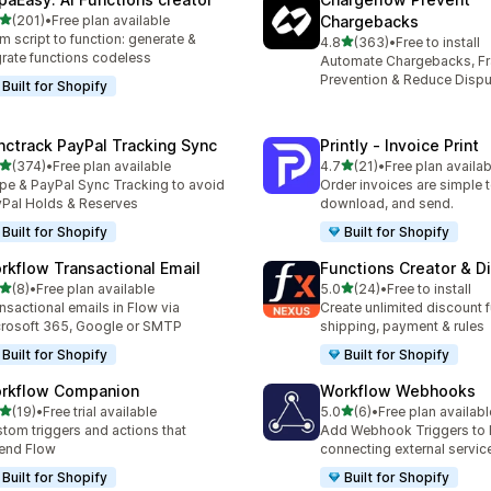
滿分 5 顆星
(201)
•
Free plan available
Chargebacks
 201 則評價
m script to function: generate &
滿分 5 顆星
4.8
(363)
•
Free to install
共有 363 則評價
rate functions codeless
Automate Chargebacks, F
Prevention & Reduce Dispu
Built for Shopify
nctrack PayPal Tracking Sync
Printly ‑ Invoice Print
滿分 5 顆星
滿分 5 顆星
(374)
•
Free plan available
4.7
(21)
•
Free plan availab
 374 則評價
共有 21 則評價
ipe & PayPal Sync Tracking to avoid
Order invoices are simple to
Pal Holds & Reserves
download, and send.
Built for Shopify
Built for Shopify
rkflow Transactional Email
Functions Creator & D
滿分 5 顆星
滿分 5 顆星
(8)
•
Free plan available
5.0
(24)
•
Free to install
 8 則評價
共有 24 則評價
nsactional emails in Flow via
Create unlimited discount f
rosoft 365, Google or SMTP
shipping, payment & rules
Built for Shopify
Built for Shopify
rkflow Companion
Workflow Webhooks
滿分 5 顆星
滿分 5 顆星
(19)
•
Free trial available
5.0
(6)
•
Free plan availabl
 19 則評價
共有 6 則評價
tom triggers and actions that
Add Webhook Triggers to 
end Flow
connecting external servic
Built for Shopify
Built for Shopify