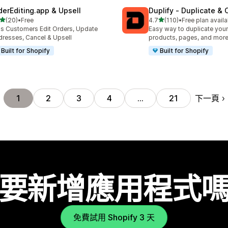
derEditing.app & Upsell
Duplify ‑ Duplicate &
滿分 5 顆星
滿分 5 顆星
(20)
•
Free
4.7
(110)
•
Free plan availa
 20 則評價
共有 110 則評價
's Customers Edit Orders, Update
Easy way to duplicate your
resses, Cancel & Upsell
products, pages, and more
Built for Shopify
Built for Shopify
下一頁
1
2
3
4
…
21
要新增應用程式
免費試用 Shopify 3 天