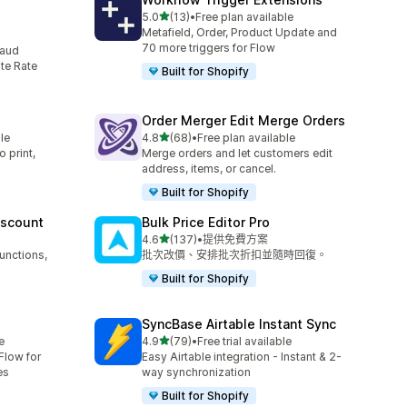
滿分 5 顆星
5.0
(13)
•
Free plan available
共有 13 則評價
Metafield, Order, Product Update and
70 more triggers for Flow
raud
te Rate
Built for Shopify
Order Merger Edit Merge Orders
滿分 5 顆星
le
4.8
(68)
•
Free plan available
共有 68 則評價
 print,
Merge orders and let customers edit
address, items, or cancel.
Built for Shopify
iscount
Bulk Price Editor Pro
滿分 5 顆星
4.6
(137)
•
提供免費方案
共有 137 則評價
unctions,
批次改價、安排批次折扣並隨時回復。
Built for Shopify
SyncBase Airtable Instant Sync
滿分 5 顆星
e
4.9
(79)
•
Free trial available
共有 79 則評價
Flow for
Easy Airtable integration - Instant & 2-
es
way synchronization
Built for Shopify