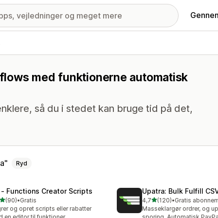
Gennem
s
rkflows med funktionerne automatisk
nklere, så du i stedet kan bruge tid på det,
ta
Ryd
 ‑ Functions Creator Scripts
Upatra: Bulk Fulfill CS
ud af 5 stjerner
ud af 5 stjerner
(90)
•
Gratis
4,7
(120)
•
anmeldelser i alt
120 anmeldelser i alt
rer og opret scripts eller rabatter
Masseklargør ordrer, og u
 en editor til funktioner
sporing. Automatisk PayPa