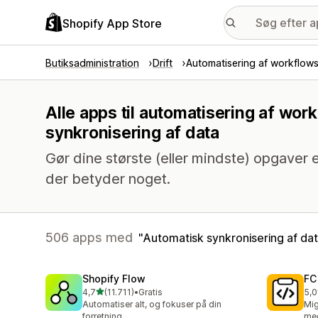
Shopify App Store
Butiksadministration
Drift
Automatisering af workflow
Alle apps til automatisering af wo
synkronisering af data
Gør dine største (eller mindste) opgaver e
der betyder noget.
506 apps med
Automatisk synkronisering af da
Shopify Flow
FC
ud af 5 stjerner
4,7
(11.711)
•
Gratis
5,0
11711 anmeldelser i alt
90 
Automatiser alt, og fokuser på din
Mig
forretning
med