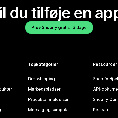
il du tilføje en ap
Prøv Shopify gratis i 3 dage
Topkategorier
Ressourcer
Dropshipping
Shopify Hjæ
dukter
Markedspladser
API-dokume
Produktanmeldelser
Shopify Co
g
Mersalg og sampak
Research