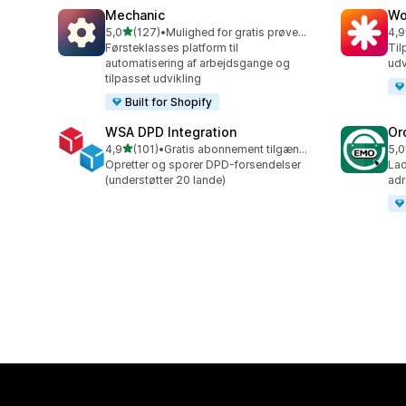
Mechanic
Wo
ud af 5 stjerner
5,0
(127)
•
Mulighed for gratis prøveperiode
4,9
127 anmeldelser i alt
19 
Førsteklasses platform til
Til
automatisering af arbejdsgange og
udv
tilpasset udvikling
Built for Shopify
WSA DPD Integration
Or
ud af 5 stjerner
4,9
(101)
•
Gratis abonnement tilgængeligt
5,0
101 anmeldelser i alt
20 
Opretter og sporer DPD-forsendelser
Lad
(understøtter 20 lande)
adr