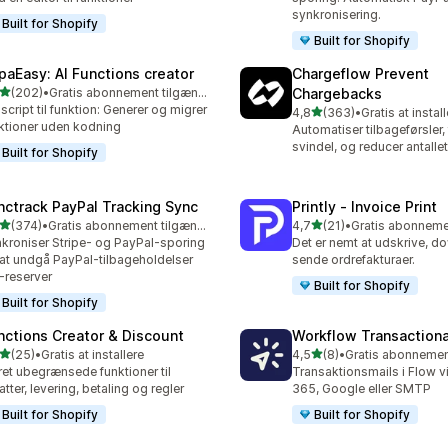
synkronisering.
Built for Shopify
Built for Shopify
paEasy: AI Functions creator
Chargeflow Prevent
ud af 5 stjerner
(202)
•
Gratis abonnement tilgængeligt
Chargebacks
 anmeldelser i alt
 script til funktion: Generer og migrer
ud af 5 stjerner
4,8
(363)
•
Gratis at instal
363 anmeldelser i alt
ktioner uden kodning
Automatiser tilbageførsler,
svindel, og reducer antallet 
Built for Shopify
nctrack PayPal Tracking Sync
Printly ‑ Invoice Print
ud af 5 stjerner
ud af 5 stjerner
(374)
•
Gratis abonnement tilgængeligt
4,7
(21)
•
 anmeldelser i alt
21 anmeldelser i alt
kroniser Stripe- og PayPal-sporing
Det er nemt at udskrive, 
 at undgå PayPal-tilbageholdelser
sende ordrefakturaer.
-reserver
Built for Shopify
Built for Shopify
nctions Creator & Discount
Workflow Transactiona
ud af 5 stjerner
ud af 5 stjerner
(25)
•
Gratis at installere
4,5
(8)
•
anmeldelser i alt
8 anmeldelser i alt
et ubegrænsede funktioner til
Transaktionsmails i Flow v
atter, levering, betaling og regler
365, Google eller SMTP
Built for Shopify
Built for Shopify