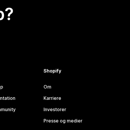
p?
Shopify
lp
Om
ntation
Karriere
mmunity
Investorer
Presse og medier