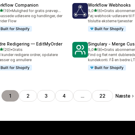
rkflow Companion
Workflow Webhooks
ud af 5 stjerner
ud af 5 stjerner
(19)
•
Mulighed for gratis prøveperiode
5,0
(6)
•
anmeldelser i alt
6 anmeldelser i alt
passede udløsere og handlinger, der
Føj webhook-udløsere til F
ider Flow
tilslutte eksterne tjenester
Built for Shopify
Built for Shopify
dre Redigering — EditMyOrder
Singulary ‑ Merge Cu
ud af 5 stjerner
ud af 5 stjerner
(20)
•
Gratis
5,0
(8)
•
anmeldelser i alt
8 anmeldelser i alt
 kunder redigere ordrer, opdatere
Find og flet nemt dublered
esser og annullere
kundekonti. Få en bedre LT
Built for Shopify
Built for Shopify
Næste
1
2
3
4
…
22