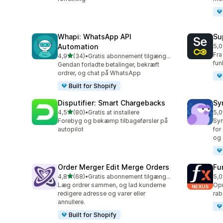
Whapi: WhatsApp API
Su
Automation
5,0
202
Fra
ud af 5 stjerner
4,9
(34)
•
Gratis abonnement tilgængeligt
34 anmeldelser i alt
fun
Gendan forladte betalinger, bekræft
ordrer, og chat på WhatsApp
Built for Shopify
Disputifier: Smart Chargebacks
Sy
ud af 5 stjerner
4,5
(80)
•
Gratis at installere
5,0
80 anmeldelser i alt
374
Forebyg og bekæmp tilbageførsler på
Syn
autopilot
for
og 
Order Merger Edit Merge Orders
Fu
ud af 5 stjerner
4,8
(68)
•
Gratis abonnement tilgængeligt
5,0
68 anmeldelser i alt
25 
Læg ordrer sammen, og lad kunderne
Opr
redigere adresse og varer eller
rab
annullere.
Built for Shopify