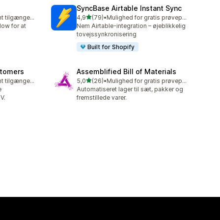
SyncBase Airtable Instant Sync
ud af 5 stjerner
Gratis abonnement tilgængeligt
4,9
(79)
•
Mulighed for gratis prøveperiode
79 anmeldelser i alt
low for at
Nem Airtable-integration – øjeblikkelig
tovejssynkronisering
Built for Shopify
stomers
Assemblified Bill of Materials
ud af 5 stjerner
Gratis abonnement tilgængeligt
5,0
(26)
•
Mulighed for gratis prøveperiode
26 anmeldelser i alt
e
Automatiseret lager til sæt, pakker og
V.
fremstillede varer.