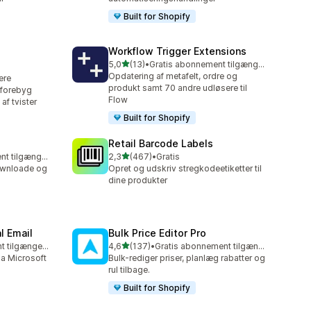
Built for Shopify
Workflow Trigger Extensions
ud af 5 stjerner
5,0
(13)
•
Gratis abonnement tilgængeligt
13 anmeldelser i alt
Opdatering af metafelt, ordre og
lere
produkt samt 70 andre udløsere til
 forebyg
Flow
af tvister
Built for Shopify
Retail Barcode Labels
ud af 5 stjerner
Gratis abonnement tilgængeligt
2,3
(467)
•
Gratis
467 anmeldelser i alt
downloade og
Opret og udskriv stregkodeetiketter til
dine produkter
l Email
Bulk Price Editor Pro
ud af 5 stjerner
Gratis abonnement tilgængeligt
4,6
(137)
•
Gratis abonnement tilgængeligt
137 anmeldelser i alt
ia Microsoft
Bulk-rediger priser, planlæg rabatter og
rul tilbage.
Built for Shopify