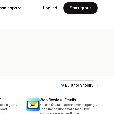
se apps
Log ind
Start gratis
Built for Shopify
V
WorkflowMail Emails
ud af 5 stjerner
Gratis abonnement tilgængeligt
5,0
(41)
•
Gratis abonnement tilgængeligt
41 anmeldelser i alt
pload
Send transaktionsmails med Flow-
l-
automatiseringshandlinger