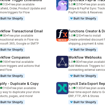
5つ星中
5つ星中
(13)
•
Free plan available
5.0
(374)
•
Free plan avail
計レビュー数：13件
合計レビュー数：374件
afield, Order, Product Update and
Stripe & PayPal Sync Track
more triggers for Flow
PayPal Holds & Reserves
Built for Shopify
Built for Shopify
rkflow Transactional Email
Functions Creator & D
5つ星中
5つ星中
(8)
•
Free plan available
5.0
(25)
•
Free to install
計レビュー数：8件
合計レビュー数：25件
nsactional emails in Flow via
Create unlimited discount f
rosoft 365, Google or SMTP
shipping, payment & rules
Built for Shopify
Built for Shopify
rkflow Companion
Workflow Webhooks
5つ星中
5つ星中
(19)
•
Free trial available
5.0
(6)
•
Free plan availabl
計レビュー数：19件
合計レビュー数：6件
tom triggers and actions that
Add Webhook Triggers to 
end Flow
connecting external servic
Built for Shopify
Built for Shopify
plify ‑ Duplicate & Copy
syncX Data Export Rep
5つ星中
5つ星中
(110)
•
Free plan available
4.3
(130)
•
Free plan avail
計レビュー数：110件
合計レビュー数：130件
y way to duplicate your store
Real-time export data to G
ducts, pages, and more!
ERP, FTP, API & Stores
Built for Shopify
Built for Shopify