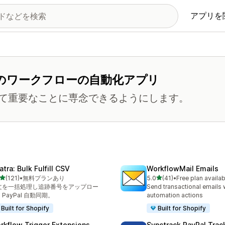
アプリを
のワークフローの自動化アプリ
て重要なことに専念できるようにします。
tra: Bulk Fulfill CSV
WorkflowMail Emails
5つ星中
5つ星中
(121)
•
無料プランあり
5.0
(41)
•
Free plan availab
計レビュー数：121件
合計レビュー数：41件
文を一括処理し追跡番号をアップロー
Send transactional emails 
PayPal 自動同期。
automation actions
Built for Shopify
Built for Shopify
rkflow Trigger Extensions
Synctrack PayPal Trac