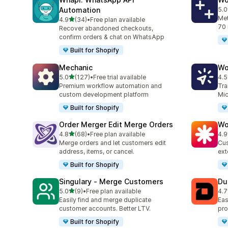
Automation
5.0
合
Met
5つ星中
4.9
(34)
•
Free plan available
合計レビュー数：34件
70 
Recover abandoned checkouts,
confirm orders & chat on WhatsApp
Built for Shopify
Mechanic
Wo
5つ星中
5.0
(127)
•
Free trial available
4.5
合計レビュー数：127件
合
Premium workflow automation and
Tra
custom development platform
Mic
Built for Shopify
Order Merger Edit Merge Orders
Wo
5つ星中
4.8
(68)
•
Free plan available
4.9
合計レビュー数：68件
合
Merge orders and let customers edit
Cus
address, items, or cancel.
ext
Built for Shopify
Singulary ‑ Merge Customers
Du
5つ星中
5.0
(9)
•
Free plan available
4.7
合計レビュー数：9件
合
Easily find and merge duplicate
Eas
customer accounts. Better LTV.
pro
Built for Shopify