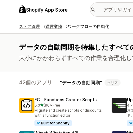
Shopify App Store
ストア管理
運営業務
ワークフローの自動化
データの自動同期を特集したすべて
大小にかかわらずすべての作業を合理化し
42個のアプリ：
データの自動同期
クリア
FC ‑ Functions Creator Scripts
Upa
5つ星中
5.0
(90)
•
Free
4.7
合計レビュー数：90件
合
Migrate and create scripts or discounts
注
with a function editor
ド。
Built for Shopify
Whapi: WhatsApp API
Wo