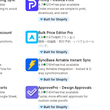
5つ星中
able
4.7
(21)
•
Free plan available
合計レビュー数：21件
ing to avoid
Order invoices are simple to print,
download, and send.
Built for Shopify
iscount
Bulk Price Editor Pro
5つ星中
4.6
(137)
•
無料プランあり
合計レビュー数：137件
unctions,
価格一括編集・割引予約・いつでもロール
バック。
Built for Shopify
SyncBase Airtable Instant Sync
5つ星中
e
4.9
(79)
•
Free trial available
合計レビュー数：79件
Flow for
Easy Airtable integration - Instant & 2-
es
way synchronization
Built for Shopify
orts
ApprovePro ‑ Design Approvals
5つ星中
able
5.0
(14)
•
Free trial available
合計レビュー数：14件
oogle Sheet,
Faster, more efficient approvals for
custom order proofs
Built for Shopify