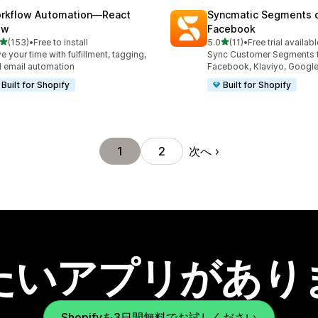
rkflow Automation—React
Syncmatic Segments 
ow
Facebook
5つ星中
5つ星中
(153)
•
Free to install
5.0
(11)
•
Free trial availabl
計レビュー数：153件
合計レビュー数：11件
e your time with fulfillment, tagging,
Sync Customer Segments 
 email automation
Facebook, Klaviyo, Google
Built for Shopify
Built for Shopify
次へ
1
2
たいアプリがあり
Shopifyを3日間無料でお試しください