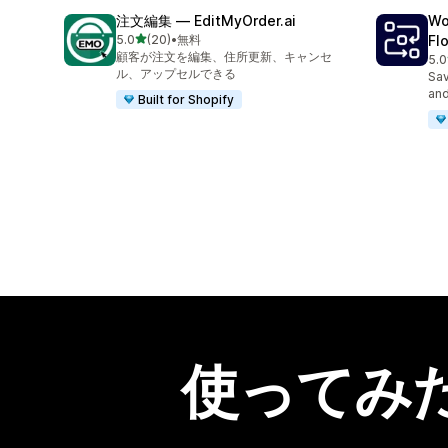
注文編集 — EditMyOrder.ai
Wo
5つ星中
5.0
(20)
•
無料
Fl
合計レビュー数：20件
顧客が注文を編集、住所更新、キャンセ
5.0
合
ル、アップセルできる
Sav
and
Built for Shopify
使ってみ