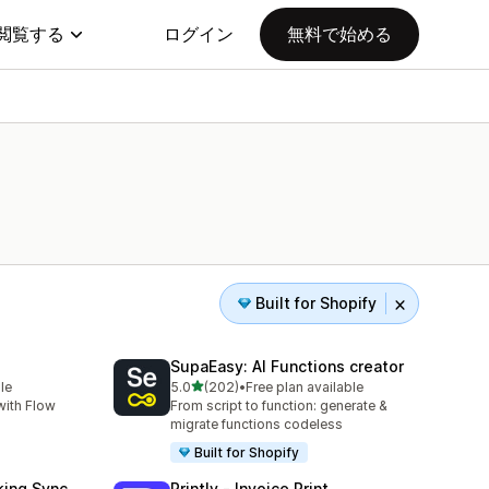
閲覧する
ログイン
無料で始める
Built for Shopify
SupaEasy: AI Functions creator
5つ星中
le
5.0
(202)
•
Free plan available
合計レビュー数：202件
with Flow
From script to function: generate &
migrate functions codeless
Built for Shopify
king Sync
Printly ‑ Invoice Print