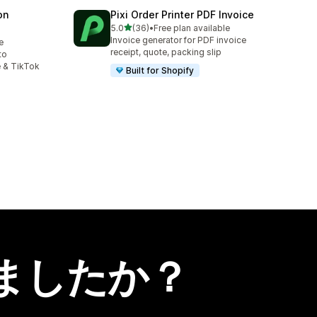
on
Pixi Order Printer PDF Invoice
5つ星中
5.0
(36)
•
Free plan available
合計レビュー数：36件
Invoice generator for PDF invoice
e
receipt, quote, packing slip
to
 & TikTok
Built for Shopify
ましたか？