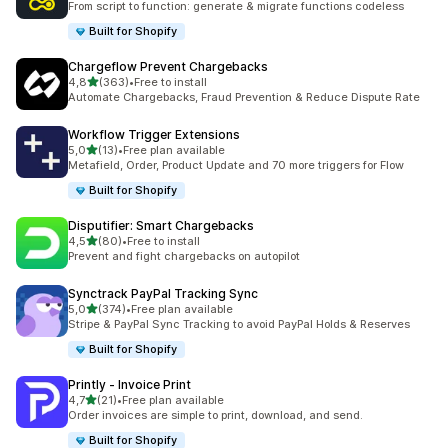
From script to function: generate & migrate functions codeless
Built for Shopify
Chargeflow Prevent Chargebacks
na 5 gwiazdek
4,8
(363)
•
Free to install
Łączna liczba recenzji: 363
Automate Chargebacks, Fraud Prevention & Reduce Dispute Rate
Workflow Trigger Extensions
na 5 gwiazdek
5,0
(13)
•
Free plan available
Łączna liczba recenzji: 13
Metafield, Order, Product Update and 70 more triggers for Flow
Built for Shopify
Disputifier: Smart Chargebacks
na 5 gwiazdek
4,5
(80)
•
Free to install
Łączna liczba recenzji: 80
Prevent and fight chargebacks on autopilot
Synctrack PayPal Tracking Sync
na 5 gwiazdek
5,0
(374)
•
Free plan available
Łączna liczba recenzji: 374
Stripe & PayPal Sync Tracking to avoid PayPal Holds & Reserves
Built for Shopify
Printly ‑ Invoice Print
na 5 gwiazdek
4,7
(21)
•
Free plan available
Łączna liczba recenzji: 21
Order invoices are simple to print, download, and send.
Built for Shopify