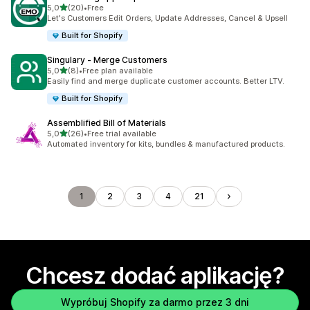
na 5 gwiazdek
5,0
(20)
•
Free
Łączna liczba recenzji: 20
Let's Customers Edit Orders, Update Addresses, Cancel & Upsell
Built for Shopify
Singulary ‑ Merge Customers
na 5 gwiazdek
5,0
(8)
•
Free plan available
Łączna liczba recenzji: 8
Easily find and merge duplicate customer accounts. Better LTV.
Built for Shopify
Assemblified Bill of Materials
na 5 gwiazdek
5,0
(26)
•
Free trial available
Łączna liczba recenzji: 26
Automated inventory for kits, bundles & manufactured products.
1
2
3
4
21
Chcesz dodać aplikację?
Wypróbuj Shopify za darmo przez 3 dni