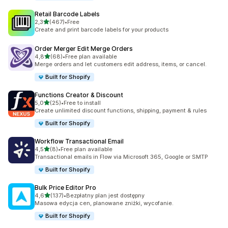
Retail Barcode Labels
na 5 gwiazdek
2,3
(467)
•
Free
Łączna liczba recenzji: 467
Create and print barcode labels for your products
Order Merger Edit Merge Orders
na 5 gwiazdek
4,8
(68)
•
Free plan available
Łączna liczba recenzji: 68
Merge orders and let customers edit address, items, or cancel.
Built for Shopify
Functions Creator & Discount
na 5 gwiazdek
5,0
(25)
•
Free to install
Łączna liczba recenzji: 25
Create unlimited discount functions, shipping, payment & rules
Built for Shopify
Workflow Transactional Email
na 5 gwiazdek
4,5
(8)
•
Free plan available
Łączna liczba recenzji: 8
Transactional emails in Flow via Microsoft 365, Google or SMTP
Built for Shopify
Bulk Price Editor Pro
na 5 gwiazdek
4,6
(137)
•
Bezpłatny plan jest dostępny
Łączna liczba recenzji: 137
Masowa edycja cen, planowane zniżki, wycofanie.
Built for Shopify