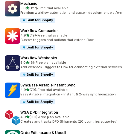
Mechanic
na 5 gwiazdek
5,0
(127)
•
Free trial available
Łączna liczba recenzji: 127
Premium workflow automation and custom development platform
Built for Shopify
Workflow Companion
na 5 gwiazdek
4,9
(19)
•
Free trial available
Łączna liczba recenzji: 19
Custom triggers and actions that extend Flow
Built for Shopify
Workflow Webhooks
na 5 gwiazdek
5,0
(6)
•
Free plan available
Łączna liczba recenzji: 6
Add Webhook Triggers to Flow for connecting external services
Built for Shopify
SyncBase Airtable Instant Sync
na 5 gwiazdek
4,9
(79)
•
Free trial available
Łączna liczba recenzji: 79
Easy Airtable integration - Instant & 2-way synchronization
Built for Shopify
WSA DPD Integration
na 5 gwiazdek
4,9
(101)
•
Free plan available
Łączna liczba recenzji: 101
Creates and tracks DPD Shipments (20 countries supported)
OrderEditing.app & Upsell