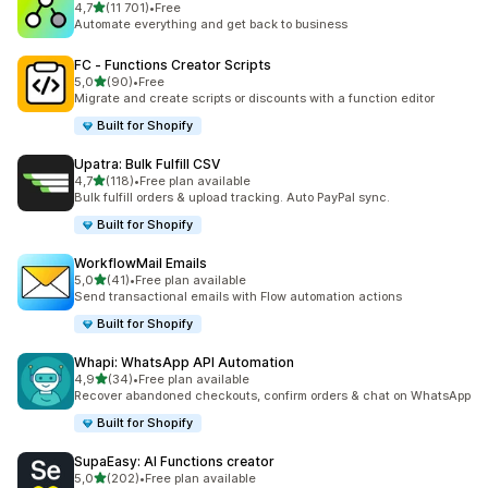
na 5 gwiazdek
4,7
(11 701)
•
Free
Łączna liczba recenzji: 11701
Automate everything and get back to business
FC ‑ Functions Creator Scripts
na 5 gwiazdek
5,0
(90)
•
Free
Łączna liczba recenzji: 90
Migrate and create scripts or discounts with a function editor
Built for Shopify
Upatra: Bulk Fulfill CSV
na 5 gwiazdek
4,7
(118)
•
Free plan available
Łączna liczba recenzji: 118
Bulk fulfill orders & upload tracking. Auto PayPal sync.
Built for Shopify
WorkflowMail Emails
na 5 gwiazdek
5,0
(41)
•
Free plan available
Łączna liczba recenzji: 41
Send transactional emails with Flow automation actions
Built for Shopify
Whapi: WhatsApp API Automation
na 5 gwiazdek
4,9
(34)
•
Free plan available
Łączna liczba recenzji: 34
Recover abandoned checkouts, confirm orders & chat on WhatsApp
Built for Shopify
SupaEasy: AI Functions creator
na 5 gwiazdek
5,0
(202)
•
Free plan available
Łączna liczba recenzji: 202