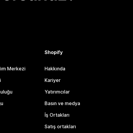
Shopify
dım Merkezi
Hakkında
i
Kariyer
luluğu
Yatırımcılar
gu
Basın ve medya
İş Ortakları
Satış ortakları