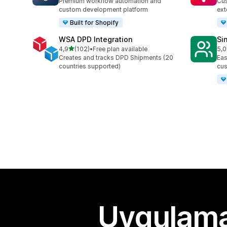
Premium workflow automation and
Cus
custom development platform
ext
Built for Shopify
WSA DPD Integration
Si
5 yıldız üzerinden
4,9
(102)
•
Free plan available
5,0
toplam 102 değerlendirme
top
Creates and tracks DPD Shipments (20
Eas
countries supported)
cus
Uygulama