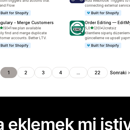
tom triggers and actions that
Add Webhook Triggers to 
end Flow
connecting external servic
Built for Shopify
Built for Shopify
ngulary ‑ Merge Customers
Order Editing — EditM
5 yıldız üzerinden
5 yıldız üzerinden
(9)
•
Free plan available
5,0
(20)
•
Ücretsiz
lam 9 değerlendirme
toplam 20 değerlendirme
ily find and merge duplicate
Klientlere sipariş düzenlem
tomer accounts. Better LTV.
güncelleme ve upsell yap
Built for Shopify
Built for Shopify
Sonraki
1
2
3
4
…
22
 eklemek mi isti