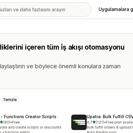
Uygulamalara g
iklerini içeren tüm i̇ş akışı otomasyonu
laylaştırın ve böylece önemli konulara zaman
Temizle
 ‑ Functions Creator Scripts
Upatra: Bulk Fulfill CS
5 yıldız üzerinden
5 yıldız üzerinden
(90)
•
Free
4,7
(121)
•
Free plan availa
lam 90 değerlendirme
toplam 121 değerlendirme
rate and create scripts or discounts
Bulk fulfill orders & upload 
h a function editor
Auto PayPal sync.