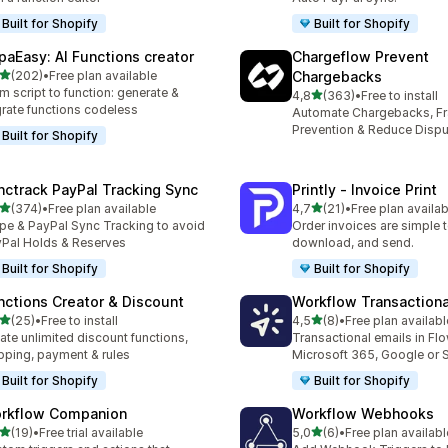
Built for Shopify
Built for Shopify
paEasy: AI Functions creator
Chargeflow Prevent
5 yıldız üzerinden
(202)
•
Free plan available
Chargebacks
lam 202 değerlendirme
m script to function: generate &
5 yıldız üzerinden
4,8
(363)
•
Free to install
toplam 363 değerlendirme
rate functions codeless
Automate Chargebacks, F
Prevention & Reduce Dispu
Built for Shopify
nctrack PayPal Tracking Sync
Printly ‑ Invoice Print
5 yıldız üzerinden
5 yıldız üzerinden
(374)
•
Free plan available
4,7
(21)
•
Free plan availab
lam 374 değerlendirme
toplam 21 değerlendirme
ipe & PayPal Sync Tracking to avoid
Order invoices are simple to
Pal Holds & Reserves
download, and send.
Built for Shopify
Built for Shopify
nctions Creator & Discount
Workflow Transactiona
5 yıldız üzerinden
5 yıldız üzerinden
(25)
•
Free to install
4,5
(8)
•
Free plan availabl
lam 25 değerlendirme
toplam 8 değerlendirme
ate unlimited discount functions,
Transactional emails in Flo
pping, payment & rules
Microsoft 365, Google or
Built for Shopify
Built for Shopify
rkflow Companion
Workflow Webhooks
5 yıldız üzerinden
5 yıldız üzerinden
(19)
•
Free trial available
5,0
(6)
•
Free plan availabl
lam 19 değerlendirme
toplam 6 değerlendirme