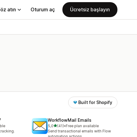
öz atın
Oturum aç
Ücretsiz başlayın
Built for Shopify
V
WorkflowMail Emails
5 yıldız üzerinden
ble
5,0
(41)
•
Free plan available
toplam 41 değerlendirme
tracking.
Send transactional emails with Flow
automation actions