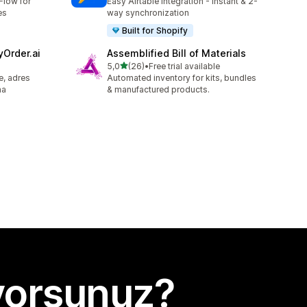
Flow for
Easy Airtable integration - Instant & 2-
es
way synchronization
Built for Shopify
yOrder.ai
Assemblified Bill of Materials
5 yıldız üzerinden
5,0
(26)
•
Free trial available
toplam 26 değerlendirme
e, adres
Automated inventory for kits, bundles
ma
& manufactured products.
yorsunuz?