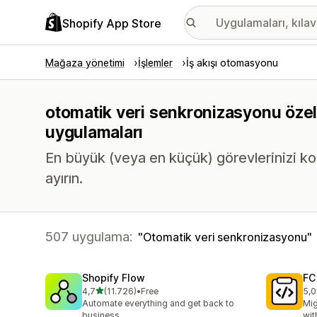
Shopify App Store
Mağaza yönetimi
İşlemler
İş akışı otomasyonu
otomatik veri senkronizasyonu özell
uygulamaları
En büyük (veya en küçük) görevlerinizi ko
ayırın.
507 uygulama:
Otomatik veri senkronizasyonu
Shopify Flow
FC
5 yıldız üzerinden
4,7
(11.726)
•
Free
5,0
toplam 11726 değerlendirme
top
Automate everything and get back to
Mig
business
wit