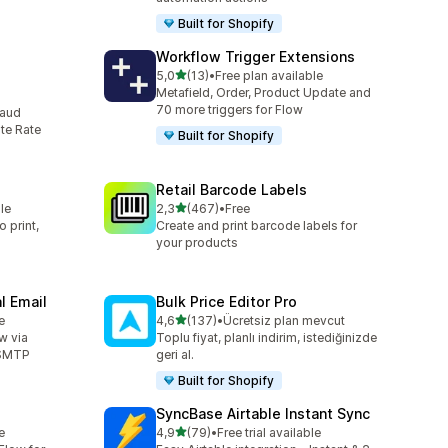
Built for Shopify
Workflow Trigger Extensions
5 yıldız üzerinden
5,0
(13)
•
Free plan available
toplam 13 değerlendirme
Metafield, Order, Product Update and
70 more triggers for Flow
raud
te Rate
Built for Shopify
Retail Barcode Labels
5 yıldız üzerinden
le
2,3
(467)
•
Free
toplam 467 değerlendirme
 print,
Create and print barcode labels for
your products
l Email
Bulk Price Editor Pro
5 yıldız üzerinden
e
4,6
(137)
•
Ücretsiz plan mevcut
toplam 137 değerlendirme
w via
Toplu fiyat, planlı indirim, istediğinizde
 SMTP
geri al.
Built for Shopify
SyncBase Airtable Instant Sync
5 yıldız üzerinden
e
4,9
(79)
•
Free trial available
toplam 79 değerlendirme