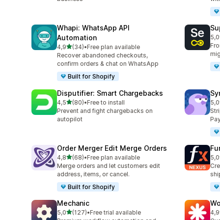
Whapi: WhatsApp API
Su
Automation
5,0
top
Fro
5 yıldız üzerinden
4,9
(34)
•
Free plan available
toplam 34 değerlendirme
mig
Recover abandoned checkouts,
confirm orders & chat on WhatsApp
Built for Shopify
Disputifier: Smart Chargebacks
Sy
5 yıldız üzerinden
4,5
(80)
•
Free to install
5,0
toplam 80 değerlendirme
top
Prevent and fight chargebacks on
Str
autopilot
Pay
Order Merger Edit Merge Orders
Fu
5 yıldız üzerinden
4,8
(68)
•
Free plan available
5,0
toplam 68 değerlendirme
top
Merge orders and let customers edit
Cre
address, items, or cancel.
shi
Built for Shopify
Mechanic
Wo
5 yıldız üzerinden
5,0
(127)
•
Free trial available
4,9
toplam 127 değerlendirme
top