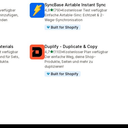
SyncBase Airtable Instant Sync
von 5 Sternen
verfügbar
4,9
(79)
•
Kostenloser Test verfügbar
79 Rezensionen insgesamt
hinzufügen,
Einfache Airtable-Sinc: Echtzeit & 2-
inden
Wege-Synchronisation
Built for Shopify
terials
Duplify ‑ Duplicate & Copy
von 5 Sternen
t verfügbar
4,7
(110)
•
Kostenloser Plan verfügbar
t
110 Rezensionen insgesamt
nd für Sets,
Der einfache Weg, deine Shop-
dukte.
Produkte, Seiten und mehr zu
duplizieren!
Built for Shopify