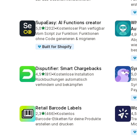
ers
SupaEasy: AI Functions creator
Wh
von 5 Sternen
5,0
(202)
•
Kostenloser Plan verfügbar
Au
202 Rezensionen insgesamt
Vom Script zur Funktion: Funktionen
4,9
34 
ohne Code generieren & migrieren
Ab
wie
Built for Shopify
bes
Disputifier: Smart Chargebacks
Sy
von 5 Sternen
4,5
(81)
•
Kostenlose Installation
5,0
81 Rezensionen insgesamt
373
Rückbuchungen automatisch
Str
verhindern und bekämpfen
Syn
Pay
Retail Barcode Labels
Wo
von 5 Sternen
2,3
(466)
•
Kostenlos
4,5
466 Rezensionen insgesamt
8 R
Barcode-Etiketten für deine Produkte
Tra
erstellen und drucken
Mic