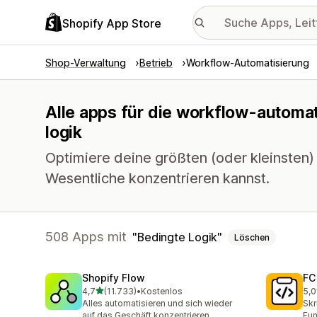
Shopify App Store
Shop-Verwaltung
Betrieb
Workflow-Automatisierung
Alle apps für die workflow-automat
logik
Optimiere deine größten (oder kleinsten)
Wesentliche konzentrieren kannst.
508 Apps mit
Bedingte Logik
Löschen
Shopify Flow
FC
von 5 Sternen
4,7
(11.733)
•
Kostenlos
5,0
11733 Rezensionen insgesamt
90 
Alles automatisieren und sich wieder
Skr
auf das Geschäft konzentrieren
Fun