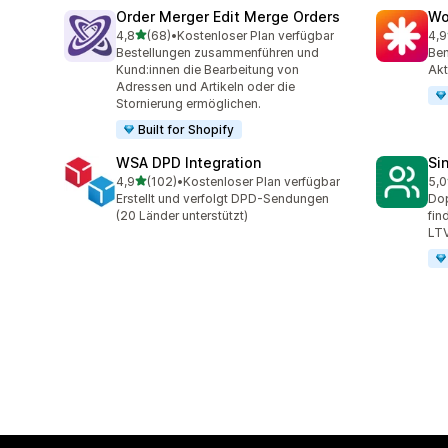
Order Merger Edit Merge Orders
Wo
von 5 Sternen
4,8
(68)
•
Kostenloser Plan verfügbar
4,9
68 Rezensionen insgesamt
19 
Bestellungen zusammenführen und
Ben
Kund:innen die Bearbeitung von
Akt
Adressen und Artikeln oder die
Stornierung ermöglichen.
Built for Shopify
WSA DPD Integration
Si
von 5 Sternen
4,9
(102)
•
Kostenloser Plan verfügbar
5,0
102 Rezensionen insgesamt
9 R
Erstellt und verfolgt DPD-Sendungen
Dop
(20 Länder unterstützt)
fin
LTV