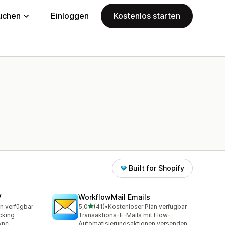
uchen
Einloggen
Kostenlos starten
Built for Shopify
V
WorkflowMail Emails
von 5 Sternen
n verfügbar
5,0
(41)
•
Kostenloser Plan verfügbar
t
41 Rezensionen insgesamt
acking
Transaktions-E-Mails mit Flow-
ync.
Automatisierungsaktionen versenden