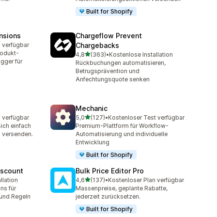
Built for Shopify
nsions
Chargeflow Prevent
 verfügbar
Chargebacks
rodukt-
von 5 Sternen
4,8
(363)
•
Kostenlose Installation
363 Rezensionen insgesamt
gger für
Rückbuchungen automatisieren,
Betrugsprävention und
Anfechtungsquote senken
Mechanic
von 5 Sternen
 verfügbar
5,0
(127)
•
Kostenloser Test verfügbar
127 Rezensionen insgesamt
ich einfach
Premium-Plattform für Workflow-
d versenden.
Automatisierung und individuelle
Entwicklung
Built for Shopify
iscount
Bulk Price Editor Pro
von 5 Sternen
llation
4,6
(137)
•
Kostenloser Plan verfügbar
t
137 Rezensionen insgesamt
ns für
Massenpreise, geplante Rabatte,
 und Regeln
jederzeit zurücksetzen.
Built for Shopify