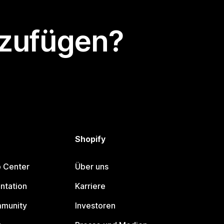
nzufügen?
Shopify
p Center
Über uns
ntation
Karriere
mmunity
Investoren