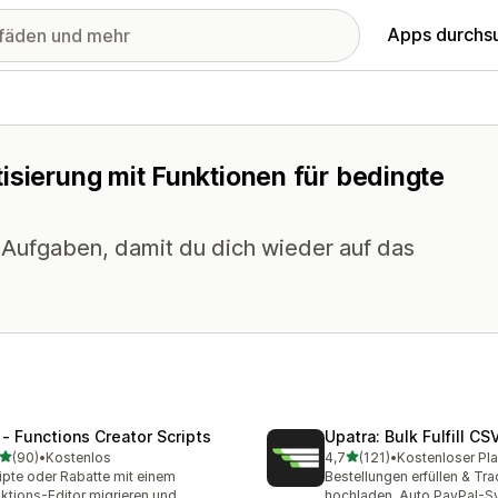
Apps durchs
isierung mit Funktionen für bedingte
 Aufgaben, damit du dich wieder auf das
 ‑ Functions Creator Scripts
Upatra: Bulk Fulfill CS
von 5 Sternen
von 5 Sternen
(90)
•
Kostenlos
4,7
(121)
•
Kostenloser Pla
Rezensionen insgesamt
121 Rezensionen insgesam
ipte oder Rabatte mit einem
Bestellungen erfüllen & Tr
ktions-Editor migrieren und
hochladen. Auto PayPal-S