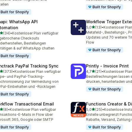
tellen
Built for Shopify
Built for Shopify
api: WhatsApp API
Workflow Trigger Exte
von 5 Sternen
tomation
5,0
(13)
•
Kostenloser Plan
13 Rezensionen insgesamt
Metafeld-, Bestellungs-, P
von 5 Sternen
(34)
•
Kostenloser Plan verfügbar
Rezensionen insgesamt
Updates und 70 weitere Tri
gebrochene Checkouts
Flow
derherstellen, Bestellungen
tätigen & auf WhatsApp chatten
Built for Shopify
Built for Shopify
nctrack PayPal Tracking Sync
Printly ‑ Invoice Print
von 5 Sternen
von 5 Sternen
(373)
•
Kostenloser Plan verfügbar
4,7
(21)
•
Kostenloser Plan
 Rezensionen insgesamt
21 Rezensionen insgesamt
ipe- und PayPal-Tracking-
Bestellrechnungen lassen s
chronisierung zur Vermeidung von
drucken, herunterladen un
Pal-Einbehalten und -Rücklagen
Built for Shopify
Built for Shopify
rkflow Transactional Email
Functions Creator & D
von 5 Sternen
von 5 Sternen
(8)
•
Kostenloser Plan verfügbar
5,0
(25)
•
Kostenlose Insta
ezensionen insgesamt
25 Rezensionen insgesam
nsaktions-E-Mails in Flow über
Erstelle unbegrenzt Functio
rosoft 365, Google oder SMTP
Rabatte, Versand, Zahlung
Built for Shopify
Built for Shopify