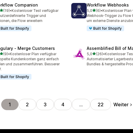
rkflow Companion
Workflow Webhooks
von 5 Sternen
von 5 Sternen
(19)
•
Kostenloser Test verfügbar
5,0
(6)
•
Kostenloser Plan 
Rezensionen insgesamt
6 Rezensionen insgesamt
utzerdefinierte Trigger und
Webhook-Trigger zu Flow 
ionen, die Flow erweitern
um externe Dienste anzub
Built for Shopify
Built for Shopify
ngulary ‑ Merge Customers
Assemblified Bill of Ma
von 5 Sternen
von 5 Sternen
(9)
•
Kostenloser Plan verfügbar
5,0
(26)
•
Kostenloser Tes
ezensionen insgesamt
26 Rezensionen insgesam
pelte Kundenkonten ganz einfach
Automatisierter Lagerbesta
den und zusammenführen. Besserer
Bundles & hergestellte Pro
.
Built for Shopify
Weiter
1
2
3
4
…
22