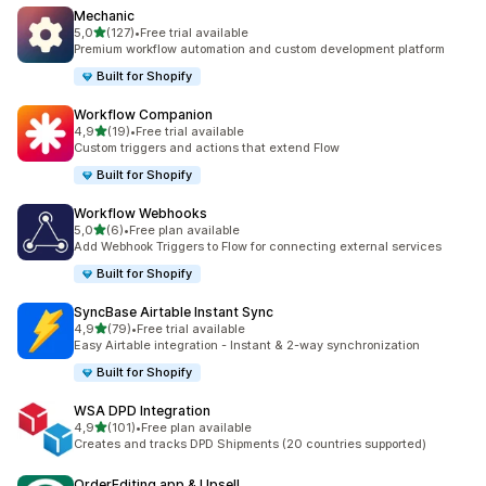
Mechanic
/ 5 tähteä
5,0
(127)
•
Free trial available
127 arvostelua yhteensä
Premium workflow automation and custom development platform
Built for Shopify
Workflow Companion
/ 5 tähteä
4,9
(19)
•
Free trial available
19 arvostelua yhteensä
Custom triggers and actions that extend Flow
Built for Shopify
Workflow Webhooks
/ 5 tähteä
5,0
(6)
•
Free plan available
6 arvostelua yhteensä
Add Webhook Triggers to Flow for connecting external services
Built for Shopify
SyncBase Airtable Instant Sync
/ 5 tähteä
4,9
(79)
•
Free trial available
79 arvostelua yhteensä
Easy Airtable integration - Instant & 2-way synchronization
Built for Shopify
WSA DPD Integration
/ 5 tähteä
4,9
(101)
•
Free plan available
101 arvostelua yhteensä
Creates and tracks DPD Shipments (20 countries supported)
OrderEditing.app & Upsell