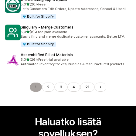
/ 5 tähteä
5,0
(20)
•
Free
20 arvostelua yhteensä
Let's Customers Edit Orders, Update Addresses, Cancel & Upsell
Built for Shopify
Singulary ‑ Merge Customers
/ 5 tähteä
5,0
(8)
•
Free plan available
8 arvostelua yhteensä
Easily find and merge duplicate customer accounts. Better LTV.
Built for Shopify
Assemblified Bill of Materials
/ 5 tähteä
5,0
(26)
•
Free trial available
26 arvostelua yhteensä
Automated inventory for kits, bundles & manufactured products.
1
2
3
4
21
Haluatko lisätä
sovelluksen?