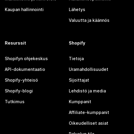
Kaupan hallinnointi
Lähetys
Valuutta ja käännös
Resurssit
Shopify
Shopifyn ohjekeskus
Tietoja
API-dokumentaatio
Uramahdollisuudet
Shopify-yhteisö
Sijoittajat
Shopify-blogi
Lehdistö ja media
Tutkimus
Kumppanit
Affiliate-kumppanit
Oikeudelliset asiat
Palvelun tila