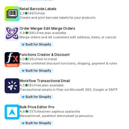
Retail Barcode Labels
/ 5 tähteä
2,3
(467)
•
Free
467 arvostelua yhteensä
Create and print barcode labels for your products
Order Merger Edit Merge Orders
/ 5 tähteä
4,8
(68)
•
Free plan available
68 arvostelua yhteensä
Merge orders and let customers edit address, items, or cancel.
Built for Shopify
Functions Creator & Discount
/ 5 tähteä
5,0
(25)
•
Free to install
25 arvostelua yhteensä
Create unlimited discount functions, shipping, payment & rules
Built for Shopify
Workflow Transactional Email
/ 5 tähteä
4,5
(8)
•
Free plan available
8 arvostelua yhteensä
Transactional emails in Flow via Microsoft 365, Google or SMTP
Built for Shopify
Bulk Price Editor Pro
/ 5 tähteä
4,6
(137)
•
Ilmainen sopimus saatavilla
137 arvostelua yhteensä
Massahinnat, ajastetut alennukset ja peruutus.
Built for Shopify