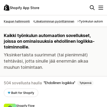
Shopify App Store
Kaupan hallinnointi
Liiketoiminnan pyörittäminen
Työnkulun automaat
Kaikki työnkulun automaation sovellukset,
joissa on ominaisuuksia ehdollinen logiikka-
toiminnoille.
Yksinkertaista suurimmat (tai pienimmät)
tehtäväsi, jotta sinulle jää enemmän aikaa
muuhun toimintaan.
504 sovellusta haulla
Ehdollinen logiikka
Tyhjennä
Built for Shopify
Shopify Flow