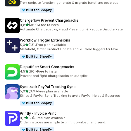
202 arvostelua yhteensä
From script to function: generate & migrate functions codeless
Built for Shopify
Chargeflow Prevent Chargebacks
/ 5 tähteä
4,8
(363)
•
Free to install
363 arvostelua yhteensä
Automate Chargebacks, Fraud Prevention & Reduce Dispute Rate
Workflow Trigger Extensions
/ 5 tähteä
5,0
(13)
•
Free plan available
13 arvostelua yhteensä
Metafield, Order, Product Update and 70 more triggers for Flow
Built for Shopify
Disputifier: Smart Chargebacks
/ 5 tähteä
4,5
(80)
•
Free to install
80 arvostelua yhteensä
Prevent and fight chargebacks on autopilot
Synctrack PayPal Tracking Sync
/ 5 tähteä
5,0
(374)
•
Free plan available
374 arvostelua yhteensä
Stripe & PayPal Sync Tracking to avoid PayPal Holds & Reserves
Built for Shopify
Printly ‑ Invoice Print
/ 5 tähteä
4,7
(21)
•
Free plan available
21 arvostelua yhteensä
Order invoices are simple to print, download, and send.
Built for Shopify