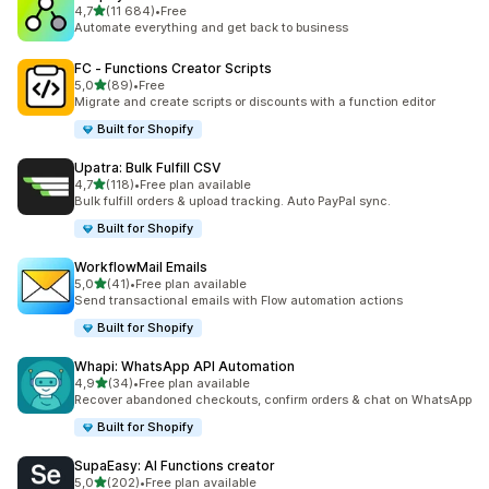
/ 5 tähteä
4,7
(11 684)
•
Free
11684 arvostelua yhteensä
Automate everything and get back to business
FC ‑ Functions Creator Scripts
/ 5 tähteä
5,0
(89)
•
Free
89 arvostelua yhteensä
Migrate and create scripts or discounts with a function editor
Built for Shopify
Upatra: Bulk Fulfill CSV
/ 5 tähteä
4,7
(118)
•
Free plan available
118 arvostelua yhteensä
Bulk fulfill orders & upload tracking. Auto PayPal sync.
Built for Shopify
WorkflowMail Emails
/ 5 tähteä
5,0
(41)
•
Free plan available
41 arvostelua yhteensä
Send transactional emails with Flow automation actions
Built for Shopify
Whapi: WhatsApp API Automation
/ 5 tähteä
4,9
(34)
•
Free plan available
34 arvostelua yhteensä
Recover abandoned checkouts, confirm orders & chat on WhatsApp
Built for Shopify
SupaEasy: AI Functions creator
/ 5 tähteä
5,0
(202)
•
Free plan available