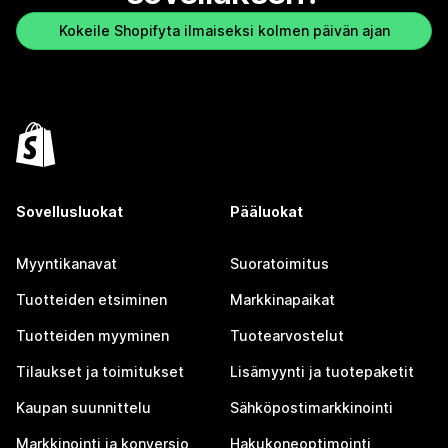
Kokeile Shopifyta ilmaiseksi kolmen päivän ajan
Sovellusluokat
Pääluokat
Myyntikanavat
Suoratoimitus
Tuotteiden etsiminen
Markkinapaikat
Tuotteiden myyminen
Tuotearvostelut
Tilaukset ja toimitukset
Lisämyynti ja tuotepaketit
Kaupan suunnittelu
Sähköpostimarkkinointi
Markkinointi ja konversio
Hakukoneoptimointi