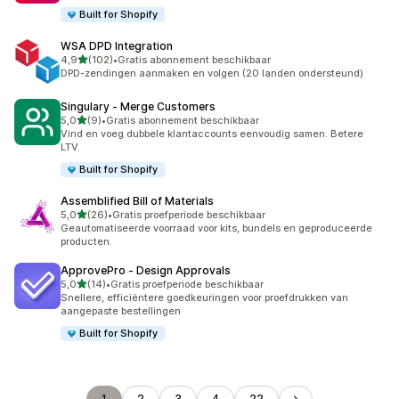
Built for Shopify
WSA DPD Integration
van 5 sterren
4,9
(102)
•
Gratis abonnement beschikbaar
102 recensies in totaal
DPD-zendingen aanmaken en volgen (20 landen ondersteund)
Singulary ‑ Merge Customers
van 5 sterren
5,0
(9)
•
Gratis abonnement beschikbaar
9 recensies in totaal
Vind en voeg dubbele klantaccounts eenvoudig samen. Betere
LTV.
Built for Shopify
Assemblified Bill of Materials
van 5 sterren
5,0
(26)
•
Gratis proefperiode beschikbaar
26 recensies in totaal
Geautomatiseerde voorraad voor kits, bundels en geproduceerde
producten.
ApprovePro ‑ Design Approvals
van 5 sterren
5,0
(14)
•
Gratis proefperiode beschikbaar
14 recensies in totaal
Snellere, efficiëntere goedkeuringen voor proefdrukken van
aangepaste bestellingen
Built for Shopify
1
2
3
4
22