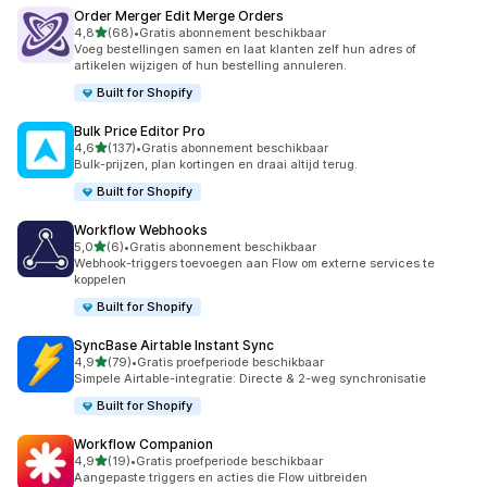
Order Merger Edit Merge Orders
van 5 sterren
4,8
(68)
•
Gratis abonnement beschikbaar
68 recensies in totaal
Voeg bestellingen samen en laat klanten zelf hun adres of
artikelen wijzigen of hun bestelling annuleren.
Built for Shopify
Bulk Price Editor Pro
van 5 sterren
4,6
(137)
•
Gratis abonnement beschikbaar
137 recensies in totaal
Bulk-prijzen, plan kortingen en draai altijd terug.
Built for Shopify
Workflow Webhooks
van 5 sterren
5,0
(6)
•
Gratis abonnement beschikbaar
6 recensies in totaal
Webhook-triggers toevoegen aan Flow om externe services te
koppelen
Built for Shopify
SyncBase Airtable Instant Sync
van 5 sterren
4,9
(79)
•
Gratis proefperiode beschikbaar
79 recensies in totaal
Simpele Airtable-integratie: Directe & 2-weg synchronisatie
Built for Shopify
Workflow Companion
van 5 sterren
4,9
(19)
•
Gratis proefperiode beschikbaar
19 recensies in totaal
Aangepaste triggers en acties die Flow uitbreiden