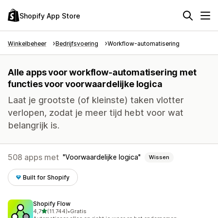
Shopify App Store
Winkelbeheer
Bedrijfsvoering
Workflow-automatisering
Alle apps voor workflow-automatisering met
functies voor voorwaardelijke logica
Laat je grootste (of kleinste) taken vlotter
verlopen, zodat je meer tijd hebt voor wat
belangrijk is.
508 apps met
Voorwaardelijke logica
Wissen
Built for Shopify
Shopify Flow
van 5 sterren
4,7
(11.744)
•
Gratis
11744 recensies in totaal