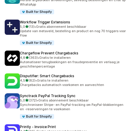
Herstel afgebroken afrekeningen, bevestig bestellingen en chat op
WhatsApp
Built for Shopify
Workflow Trigger Extensions
van 5 sterren
5,0
(13)
•
Gratis abonnement beschikbaar
13 recensies in totaal
Update van metaveld, bestelling en product en nog 70 triggers voor
Flow
Built for Shopify
Chargeflow Prevent Chargebacks
van 5 sterren
4,8
(363)
•
Gratis te installeren
363 recensies in totaal
Automatiseer terugboekingen en fraudepreventie en verlaag je
geschillenpercentage
Disputifier: Smart Chargebacks
van 5 sterren
4,5
(82)
•
Gratis te installeren
82 recensies in totaal
Chargebacks automatisch voorkomen en aanvechten
Synctrack PayPal Tracking Sync
van 5 sterren
5,0
(372)
•
Gratis abonnement beschikbaar
372 recensies in totaal
Synchroniseer Stripe- en PayPal-tracking om PayPal-blokkeringen
en -reserveringen te voorkomen
Built for Shopify
Printly ‑ Invoice Print