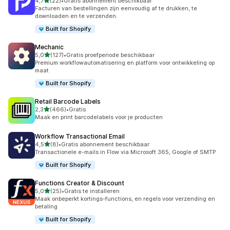
van 5 sterren
4,7
(22)
•
Gratis abonnement beschikbaar
22 recensies in totaal
Facturen van bestellingen zijn eenvoudig af te drukken, te
downloaden en te verzenden.
Built for Shopify
Mechanic
van 5 sterren
5,0
(127)
•
Gratis proefperiode beschikbaar
127 recensies in totaal
Premium workflowautomatisering en platform voor ontwikkeling op
maat
Built for Shopify
Retail Barcode Labels
van 5 sterren
2,3
(466)
•
Gratis
466 recensies in totaal
Maak en print barcodelabels voor je producten
Workflow Transactional Email
van 5 sterren
4,5
(8)
•
Gratis abonnement beschikbaar
8 recensies in totaal
Transactionele e-mails in Flow via Microsoft 365, Google of SMTP
Built for Shopify
Functions Creator & Discount
van 5 sterren
5,0
(25)
•
Gratis te installeren
25 recensies in totaal
Maak onbeperkt kortings-functions, en regels voor verzending en
betaling
Built for Shopify