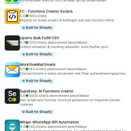
Automatiseer alles en richt je weer op het ondernemen
FC ‑ Functions Creator Scripts
van 5 sterren
5,0
(90)
•
Gratis
90 recensies in totaal
Migreer en maak scripts of kortingen met een functie-editor
Built for Shopify
Upatra: Bulk Fulfill CSV
van 5 sterren
4,7
(121)
•
Gratis abonnement beschikbaar
121 recensies in totaal
Orders uitvoeren & tracking uploaden. Auto PayPal-sync.
Built for Shopify
WorkflowMail Emails
van 5 sterren
5,0
(41)
•
Gratis abonnement beschikbaar
41 recensies in totaal
Transactionele e-mails verzenden met Flow-automatiseringsacties
Built for Shopify
SupaEasy: AI Functions creator
van 5 sterren
5,0
(202)
•
Gratis abonnement beschikbaar
202 recensies in totaal
Van script naar functie: functies genereren en migreren zonder
coderen
Built for Shopify
Whapi: WhatsApp API Automation
van 5 sterren
4,9
(35)
•
Gratis abonnement beschikbaar
35 recensies in totaal