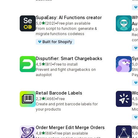
SupaEasy: AI Functions creator
Wh
na 5 gwiazdek
5,0
(202)
•
Free plan available
Au
Łączna liczba recenzji: 202
From script to function: generate &
4,9
Łąc
migrate functions codeless
Rec
con
Built for Shopify
Disputifier: Smart Chargebacks
Sy
na 5 gwiazdek
4,5
(81)
•
Free to install
5,0
Łączna liczba recenzji: 81
Łąc
Prevent and fight chargebacks on
Str
autopilot
Pay
Retail Barcode Labels
Wo
na 5 gwiazdek
2,3
(466)
•
Free
4,5
Łączna liczba recenzji: 466
Łąc
Create and print barcode labels for
Tra
your products
Mic
Order Merger Edit Merge Orders
Wo
na 5 gwiazdek
4,8
(68)
•
Free plan available
5,0
Łączna liczba recenzji: 68
Łąc