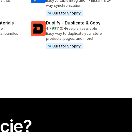
s that
Easy Airtable integration - Instant & 2-
way synchronization
Built for Shopify
terials
Duplify ‑ Duplicate & Copy
na 5 gwiazdek
le
4,7
(110)
•
Free plan available
Łączna liczba recenzji: 110
ts, bundles
Easy way to duplicate your store
products, pages, and more!
Built for Shopify
cję?