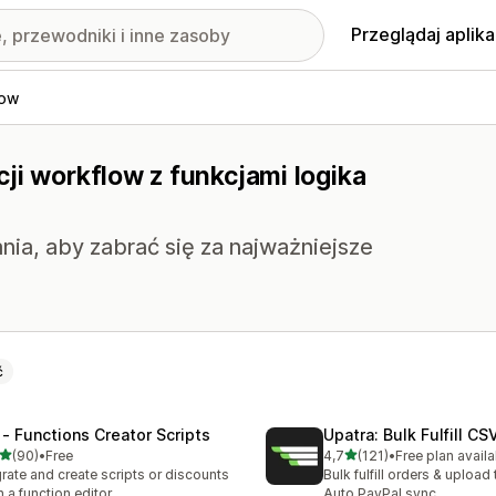
Przeglądaj aplika
low
ji workflow z funkcjami logika
nia, aby zabrać się za najważniejsze
ć
 ‑ Functions Creator Scripts
Upatra: Bulk Fulfill CS
na 5 gwiazdek
na 5 gwiazdek
(90)
•
Free
4,7
(121)
•
Free plan availa
zna liczba recenzji: 90
Łączna liczba recenzji: 121
rate and create scripts or discounts
Bulk fulfill orders & upload 
h a function editor
Auto PayPal sync.