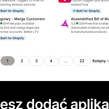
 Webhook Triggers to Flow for
Custom triggers and action
necting external services
extend Flow
Built for Shopify
Built for Shopify
ngulary ‑ Merge Customers
Assemblified Bill of Ma
na 5 gwiazdek
na 5 gwiazdek
(9)
•
Free plan available
5,0
(26)
•
Free trial availab
zna liczba recenzji: 9
Łączna liczba recenzji: 26
ily find and merge duplicate
Automated inventory for ki
tomer accounts. Better LTV.
& manufactured products.
Built for Shopify
Kolejny
1
2
3
4
…
22
esz dodać aplika