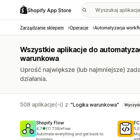
Shopify App Store
Zarządzanie sklepem
Operacje
Automatyzacja workf
Wszystkie aplikacje do automatyzac
warunkowa
Uprość największe (lub najmniejsze) zada
działania.
508 aplikacje(-i) z
Logika warunkowa
Wyczyś
Shopify Flow
FC
na 5 gwiazdek
4,7
(11 739)
•
Free
5,0
Łączna liczba recenzji: 11739
Łąc
Automate everything and get back to
Mig
business
wit