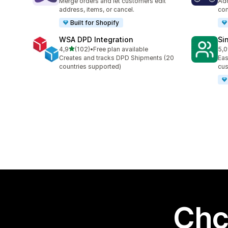
Merge orders and let customers edit
Add
address, items, or cancel.
con
Built for Shopify
WSA DPD Integration
Si
na 5 gwiazdek
4,9
(102)
•
Free plan available
5,0
Łączna liczba recenzji: 102
Łąc
Creates and tracks DPD Shipments (20
Eas
countries supported)
cus
Chc