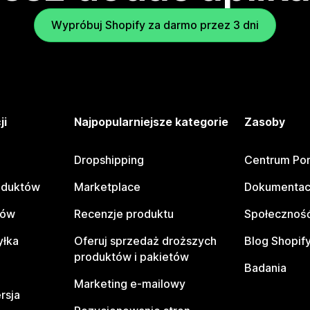
Wypróbuj Shopify za darmo przez 3 dni
ji
Najpopularniejsze kategorie
Zasoby
Dropshipping
Centrum Po
oduktów
Marketplace
Dokumentac
tów
Recenzje produktu
Społeczność
yłka
Oferuj sprzedaż droższych
Blog Shopif
produktów i pakietów
Badania
Marketing e-mailowy
rsja