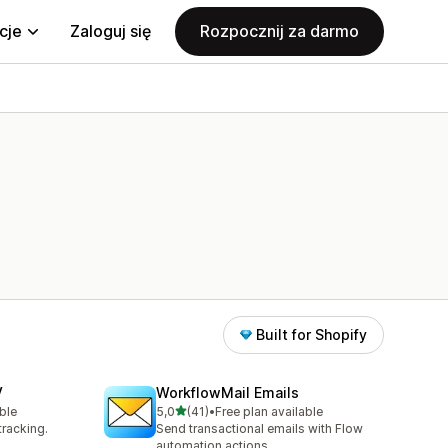
cje
Zaloguj się
Rozpocznij za darmo
Built for Shopify
V
WorkflowMail Emails
na 5 gwiazdek
ble
5,0
(41)
•
Free plan available
Łączna liczba recenzji: 41
tracking.
Send transactional emails with Flow
automation actions