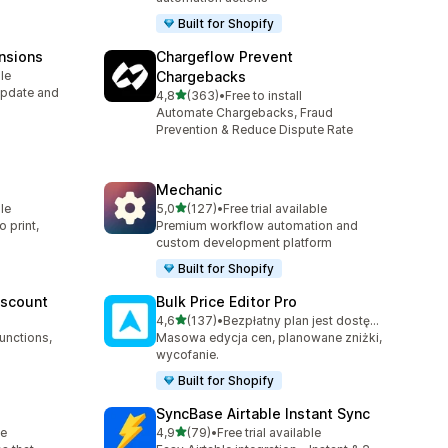
Built for Shopify
nsions
Chargeflow Prevent
le
Chargebacks
Update and
na 5 gwiazdek
4,8
(363)
•
Free to install
Łączna liczba recenzji: 363
Automate Chargebacks, Fraud
Prevention & Reduce Dispute Rate
Mechanic
na 5 gwiazdek
le
5,0
(127)
•
Free trial available
Łączna liczba recenzji: 127
 print,
Premium workflow automation and
custom development platform
Built for Shopify
iscount
Bulk Price Editor Pro
na 5 gwiazdek
4,6
(137)
•
Bezpłatny plan jest dostępny
Łączna liczba recenzji: 137
unctions,
Masowa edycja cen, planowane zniżki,
wycofanie.
Built for Shopify
SyncBase Airtable Instant Sync
na 5 gwiazdek
le
4,9
(79)
•
Free trial available
Łączna liczba recenzji: 79