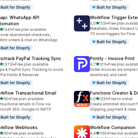
Built for Shopify
Built for Shopify
api: WhatsApp API
Workflow Trigger Exte
na 5 gwiazdek
tomation
5,0
(13)
•
Free plan availab
Łączna liczba recenzji: 13
Metafield, Order, Product 
na 5 gwiazdek
(34)
•
Free plan available
zna liczba recenzji: 34
70 more triggers for Flow
over abandoned checkouts,
firm orders & chat on WhatsApp
Built for Shopify
Built for Shopify
nctrack PayPal Tracking Sync
Printly ‑ Invoice Print
na 5 gwiazdek
na 5 gwiazdek
(373)
•
Free plan available
4,7
(21)
•
Free plan availab
zna liczba recenzji: 373
Łączna liczba recenzji: 21
ipe & PayPal Sync Tracking to avoid
Order invoices are simple to
Pal Holds & Reserves
download, and send.
Built for Shopify
Built for Shopify
rkflow Transactional Email
Functions Creator & D
na 5 gwiazdek
na 5 gwiazdek
(8)
•
Free plan available
5,0
(25)
•
Free to install
zna liczba recenzji: 8
Łączna liczba recenzji: 25
nsactional emails in Flow via
Create unlimited discount f
rosoft 365, Google or SMTP
shipping, payment & rules
Built for Shopify
Built for Shopify
rkflow Webhooks
Workflow Companion
na 5 gwiazdek
na 5 gwiazdek
(6)
•
Free plan available
4,9
(19)
•
Free trial availab
zna liczba recenzji: 6
Łączna liczba recenzji: 19