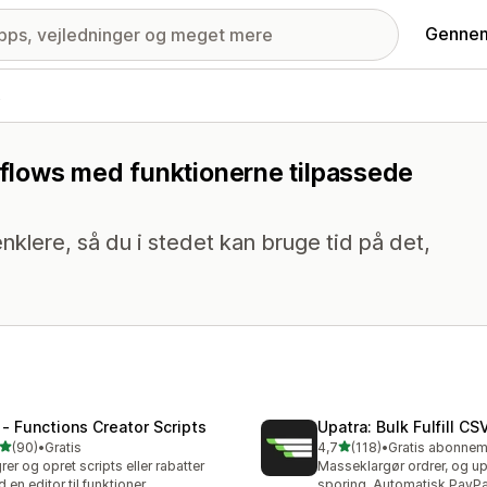
Gennem
s
rkflows med funktionerne tilpassede
nklere, så du i stedet kan bruge tid på det,
 ‑ Functions Creator Scripts
Upatra: Bulk Fulfill CS
ud af 5 stjerner
ud af 5 stjerner
(90)
•
Gratis
4,7
(118)
•
anmeldelser i alt
118 anmeldelser i alt
rer og opret scripts eller rabatter
Masseklargør ordrer, og u
 en editor til funktioner
sporing. Automatisk PayPa