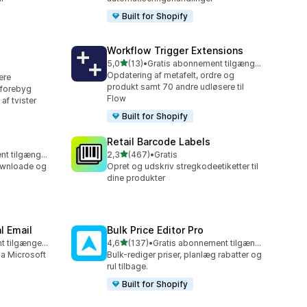
Built for Shopify
Workflow Trigger Extensions
ud af 5 stjerner
5,0
(13)
•
Gratis abonnement tilgængeligt
13 anmeldelser i alt
Opdatering af metafelt, ordre og
lere
produkt samt 70 andre udløsere til
 forebyg
Flow
af tvister
Built for Shopify
Retail Barcode Labels
ud af 5 stjerner
Gratis abonnement tilgængeligt
2,3
(467)
•
Gratis
467 anmeldelser i alt
downloade og
Opret og udskriv stregkodeetiketter til
dine produkter
l Email
Bulk Price Editor Pro
ud af 5 stjerner
Gratis abonnement tilgængeligt
4,6
(137)
•
Gratis abonnement tilgængeligt
137 anmeldelser i alt
ia Microsoft
Bulk-rediger priser, planlæg rabatter og
rul tilbage.
Built for Shopify