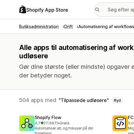
Shopify App Store
Butiksadministration
Drift
Automatisering af workflow
Alle apps til automatisering af wo
udløsere
Gør dine største (eller mindste) opgaver e
der betyder noget.
504 apps med
Tilpassede udløsere
Ryd
Shopify Flow
FC
ud af 5 stjerner
4,7
(11.697)
•
Gratis
5,0
11697 anmeldelser i alt
90 
Automatiser alt, og fokuser på din
Mig
forretning
med