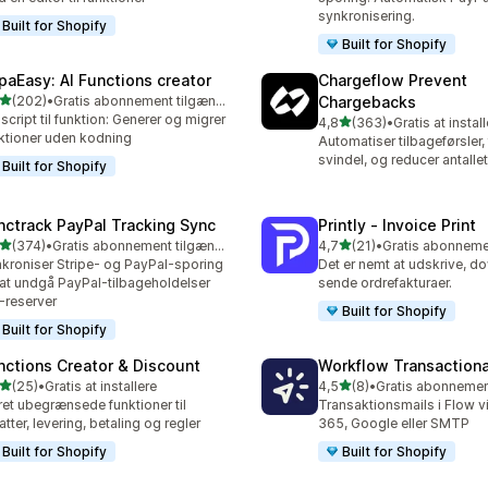
synkronisering.
Built for Shopify
Built for Shopify
paEasy: AI Functions creator
Chargeflow Prevent
ud af 5 stjerner
(202)
•
Gratis abonnement tilgængeligt
Chargebacks
 anmeldelser i alt
 script til funktion: Generer og migrer
ud af 5 stjerner
4,8
(363)
•
Gratis at instal
363 anmeldelser i alt
ktioner uden kodning
Automatiser tilbageførsler,
svindel, og reducer antallet 
Built for Shopify
nctrack PayPal Tracking Sync
Printly ‑ Invoice Print
ud af 5 stjerner
ud af 5 stjerner
(374)
•
Gratis abonnement tilgængeligt
4,7
(21)
•
 anmeldelser i alt
21 anmeldelser i alt
kroniser Stripe- og PayPal-sporing
Det er nemt at udskrive, 
 at undgå PayPal-tilbageholdelser
sende ordrefakturaer.
-reserver
Built for Shopify
Built for Shopify
nctions Creator & Discount
Workflow Transactiona
ud af 5 stjerner
ud af 5 stjerner
(25)
•
Gratis at installere
4,5
(8)
•
anmeldelser i alt
8 anmeldelser i alt
et ubegrænsede funktioner til
Transaktionsmails i Flow v
atter, levering, betaling og regler
365, Google eller SMTP
Built for Shopify
Built for Shopify