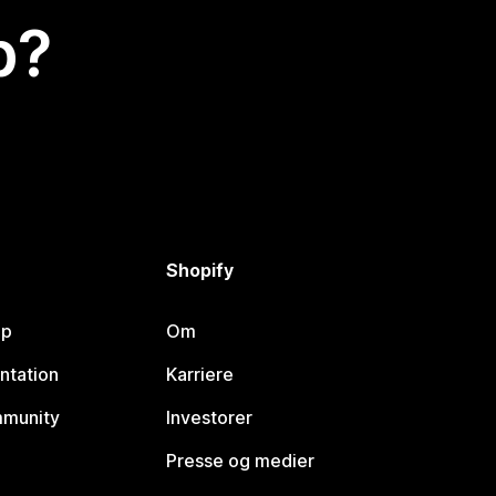
p?
Shopify
lp
Om
ntation
Karriere
mmunity
Investorer
Presse og medier