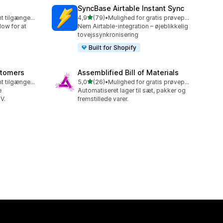
SyncBase Airtable Instant Sync
ud af 5 stjerner
Gratis abonnement tilgængeligt
4,9
(79)
•
Mulighed for gratis prøveperiode
79 anmeldelser i alt
low for at
Nem Airtable-integration – øjeblikkelig
tovejssynkronisering
Built for Shopify
stomers
Assemblified Bill of Materials
ud af 5 stjerner
Gratis abonnement tilgængeligt
5,0
(26)
•
Mulighed for gratis prøveperiode
26 anmeldelser i alt
e
Automatiseret lager til sæt, pakker og
V.
fremstillede varer.