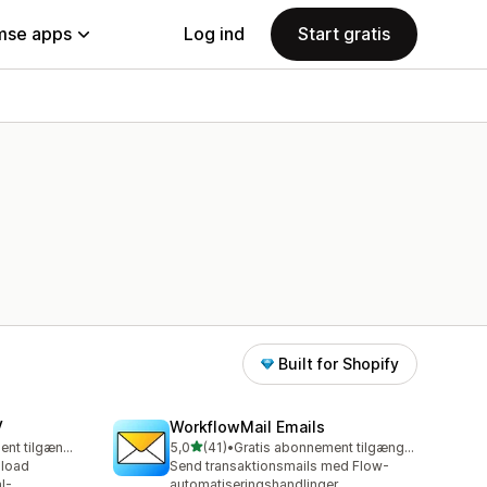
se apps
Log ind
Start gratis
Built for Shopify
V
WorkflowMail Emails
ud af 5 stjerner
Gratis abonnement tilgængeligt
5,0
(41)
•
Gratis abonnement tilgængeligt
41 anmeldelser i alt
pload
Send transaktionsmails med Flow-
l-
automatiseringshandlinger