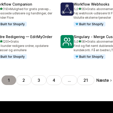
rkflow Companion
Workflow Webhooks
ud af 5 stjerner
ud af 5 stjerner
(19)
•
Mulighed for gratis prøveperiode
5,0
(6)
•
anmeldelser i alt
6 anmeldelser i alt
passede udløsere og handlinger, der
Føj webhook-udløsere til F
ider Flow
tilslutte eksterne tjenester
Built for Shopify
Built for Shopify
dre Redigering — EditMyOrder
Singulary ‑ Merge Cu
ud af 5 stjerner
ud af 5 stjerner
(20)
•
Gratis
5,0
(8)
•
anmeldelser i alt
8 anmeldelser i alt
 kunder redigere ordrer, opdatere
Find og flet nemt dublered
esser og annullere
kundekonti. Få en bedre LT
Built for Shopify
Built for Shopify
Næste
1
2
3
4
…
21