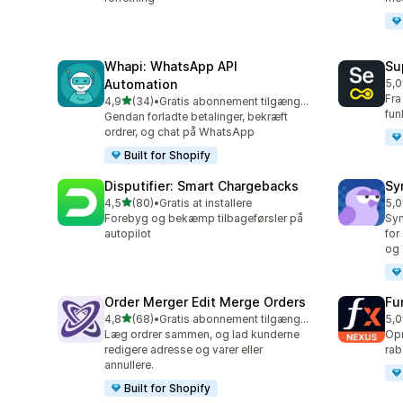
Whapi: WhatsApp API
Su
Automation
5,0
202
Fra
ud af 5 stjerner
4,9
(34)
•
Gratis abonnement tilgængeligt
34 anmeldelser i alt
fun
Gendan forladte betalinger, bekræft
ordrer, og chat på WhatsApp
Built for Shopify
Disputifier: Smart Chargebacks
Sy
ud af 5 stjerner
4,5
(80)
•
Gratis at installere
5,0
80 anmeldelser i alt
374
Forebyg og bekæmp tilbageførsler på
Syn
autopilot
for
og 
Order Merger Edit Merge Orders
Fu
ud af 5 stjerner
4,8
(68)
•
Gratis abonnement tilgængeligt
5,0
68 anmeldelser i alt
25 
Læg ordrer sammen, og lad kunderne
Opr
redigere adresse og varer eller
rab
annullere.
Built for Shopify