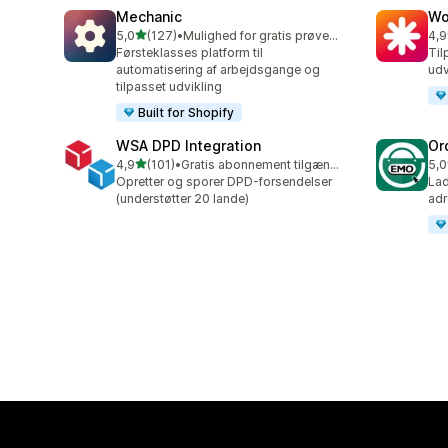
Mechanic
Wo
ud af 5 stjerner
5,0
(127)
•
Mulighed for gratis prøveperiode
4,9
127 anmeldelser i alt
19 
Førsteklasses platform til
Til
automatisering af arbejdsgange og
udv
tilpasset udvikling
Built for Shopify
WSA DPD Integration
Or
ud af 5 stjerner
4,9
(101)
•
Gratis abonnement tilgængeligt
5,0
101 anmeldelser i alt
20 
Opretter og sporer DPD-forsendelser
Lad
(understøtter 20 lande)
adr