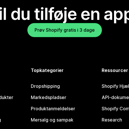
il du tilføje en ap
Prøv Shopify gratis i 3 dage
Topkategorier
Ressourcer
Dropshipping
Shopify Hjæ
dukter
Markedspladser
API-dokume
Produktanmeldelser
Shopify Co
g
Mersalg og sampak
Research