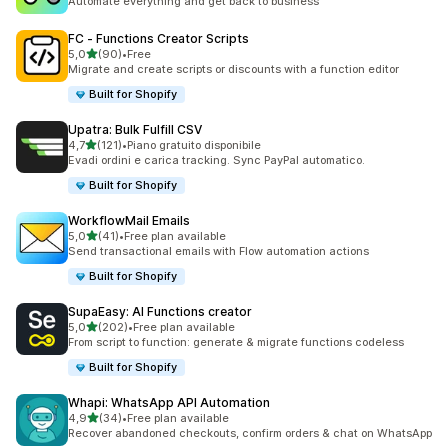
Automate everything and get back to business
FC ‑ Functions Creator Scripts
stelle su 5
5,0
(90)
•
Free
90 recensioni totali
Migrate and create scripts or discounts with a function editor
Built for Shopify
Upatra: Bulk Fulfill CSV
stelle su 5
4,7
(121)
•
Piano gratuito disponibile
121 recensioni totali
Evadi ordini e carica tracking. Sync PayPal automatico.
Built for Shopify
WorkflowMail Emails
stelle su 5
5,0
(41)
•
Free plan available
41 recensioni totali
Send transactional emails with Flow automation actions
Built for Shopify
SupaEasy: AI Functions creator
stelle su 5
5,0
(202)
•
Free plan available
202 recensioni totali
From script to function: generate & migrate functions codeless
Built for Shopify
Whapi: WhatsApp API Automation
stelle su 5
4,9
(34)
•
Free plan available
34 recensioni totali
Recover abandoned checkouts, confirm orders & chat on WhatsApp