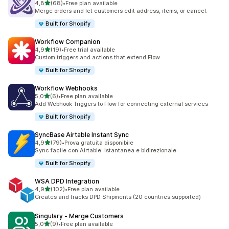
stelle su 5
4,8
(68)
•
Free plan available
68 recensioni totali
Merge orders and let customers edit address, items, or cancel.
Built for Shopify
Workflow Companion
stelle su 5
4,9
(19)
•
Free trial available
19 recensioni totali
Custom triggers and actions that extend Flow
Built for Shopify
Workflow Webhooks
stelle su 5
5,0
(6)
•
Free plan available
6 recensioni totali
Add Webhook Triggers to Flow for connecting external services
Built for Shopify
SyncBase Airtable Instant Sync
stelle su 5
4,9
(79)
•
Prova gratuita disponibile
79 recensioni totali
Sync facile con Airtable: Istantanea e bidirezionale.
Built for Shopify
WSA DPD Integration
stelle su 5
4,9
(102)
•
Free plan available
102 recensioni totali
Creates and tracks DPD Shipments (20 countries supported)
Singulary ‑ Merge Customers
stelle su 5
5,0
(9)
•
Free plan available
9 recensioni totali