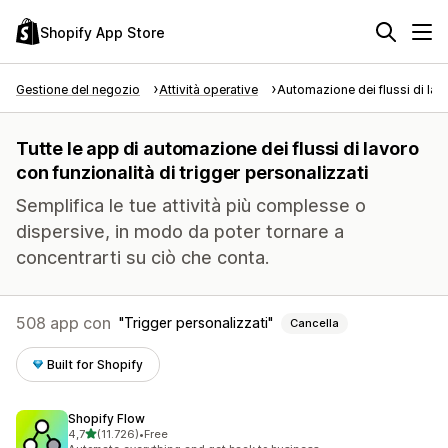
Shopify App Store
Gestione del negozio
Attività operative
Automazione dei flussi di lav
Tutte le app di automazione dei flussi di lavoro
con funzionalità di trigger personalizzati
Semplifica le tue attività più complesse o
dispersive, in modo da poter tornare a
concentrarti su ciò che conta.
508 app con
Trigger personalizzati
Cancella
Built for Shopify
Shopify Flow
stelle su 5
4,7
(11.726)
•
Free
11726 recensioni totali