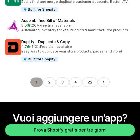
Easily find and merge duplicate customer accounts. Better LTV.
Built for Shopify
Assemblified Bill of Materials
stelle su 5
5,0
(26)
•
Free trial available
26 recensioni totali
Automated inventory for kits, bundles & manufactured products.
Duplify ‑ Duplicate & Copy
stelle su 5
4,7
(110)
•
Free plan available
110 recensioni totali
Easy way to duplicate your store products, pages, and more!
Built for Shopify
1
2
3
4
22
Vuoi aggiungere un’app?
Prova Shopify gratis per tre giorni