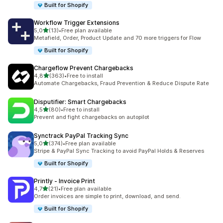
Built for Shopify
Workflow Trigger Extensions
stelle su 5
5,0
(13)
•
Free plan available
13 recensioni totali
Metafield, Order, Product Update and 70 more triggers for Flow
Built for Shopify
Chargeflow Prevent Chargebacks
stelle su 5
4,8
(363)
•
Free to install
363 recensioni totali
Automate Chargebacks, Fraud Prevention & Reduce Dispute Rate
Disputifier: Smart Chargebacks
stelle su 5
4,5
(80)
•
Free to install
80 recensioni totali
Prevent and fight chargebacks on autopilot
Synctrack PayPal Tracking Sync
stelle su 5
5,0
(374)
•
Free plan available
374 recensioni totali
Stripe & PayPal Sync Tracking to avoid PayPal Holds & Reserves
Built for Shopify
Printly ‑ Invoice Print
stelle su 5
4,7
(21)
•
Free plan available
21 recensioni totali
Order invoices are simple to print, download, and send.
Built for Shopify