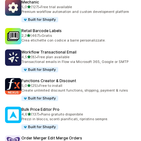
Mechanic
stelle su 5
5,0
(127)
•
Free trial available
127 recensioni totali
Premium workflow automation and custom development platform
Built for Shopify
Retail Barcode Labels
stelle su 5
2,3
(467)
•
Gratis
467 recensioni totali
Crea etichette con codice a barre personalizzate.
Workflow Transactional Email
stelle su 5
4,5
(8)
•
Free plan available
8 recensioni totali
Transactional emails in Flow via Microsoft 365, Google or SMTP
Built for Shopify
Functions Creator & Discount
stelle su 5
5,0
(25)
•
Free to install
25 recensioni totali
Create unlimited discount functions, shipping, payment & rules
Built for Shopify
Bulk Price Editor Pro
stelle su 5
4,6
(137)
•
Piano gratuito disponibile
137 recensioni totali
Prezzi in blocco, sconti pianificati, ripristino sempre.
Built for Shopify
Order Merger Edit Merge Orders