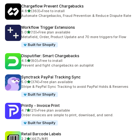
Chargeflow Prevent Chargebacks
5つ星中
4.8
(363)
•
Free to install
合計レビュー数：363件
Automate Chargebacks, Fraud Prevention & Reduce Dispute Rate
Workflow Trigger Extensions
5つ星中
5.0
(13)
•
Free plan available
合計レビュー数：13件
Metafield, Order, Product Update and 70 more triggers for Flow
Built for Shopify
Disputifier: Smart Chargebacks
5つ星中
4.5
(80)
•
Free to install
合計レビュー数：80件
Prevent and fight chargebacks on autopilot
Synctrack PayPal Tracking Sync
5つ星中
5.0
(374)
•
Free plan available
合計レビュー数：374件
Stripe & PayPal Sync Tracking to avoid PayPal Holds & Reserves
Built for Shopify
Printly ‑ Invoice Print
5つ星中
4.7
(21)
•
Free plan available
合計レビュー数：21件
Order invoices are simple to print, download, and send.
Built for Shopify
Retail Barcode Labels
5つ星中
2.3
(467)
•
無料