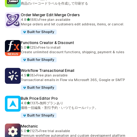
合計レビュー数：467件
商品のバーコードラベルを作成して印刷する
Order Merger Edit Merge Orders
5つ星中
4.8
(68)
•
Free plan available
合計レビュー数：68件
Merge orders and let customers edit address, items, or cancel.
Built for Shopify
Functions Creator & Discount
5つ星中
5.0
(25)
•
Free to install
合計レビュー数：25件
Create unlimited discount functions, shipping, payment & rules
Built for Shopify
Workflow Transactional Email
5つ星中
4.5
(8)
•
Free plan available
合計レビュー数：8件
Transactional emails in Flow via Microsoft 365, Google or SMTP
Built for Shopify
Bulk Price Editor Pro
5つ星中
4.6
(137)
•
無料プランあり
合計レビュー数：137件
価格一括編集・割引予約・いつでもロールバック。
Built for Shopify
Mechanic
5つ星中
5.0
(127)
•
Free trial available
合計レビュー数：127件
Premium workflow automation and custom development platform