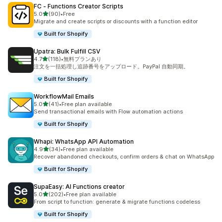
FC ‑ Functions Creator Scripts
5つ星中
5.0
(90)
•
Free
合計レビュー数：90件
Migrate and create scripts or discounts with a function editor
Built for Shopify
Upatra: Bulk Fulfill CSV
5つ星中
4.7
(118)
•
無料プランあり
合計レビュー数：118件
注文を一括処理し追跡番号をアップロード。PayPal 自動同期。
Built for Shopify
WorkflowMail Emails
5つ星中
5.0
(41)
•
Free plan available
合計レビュー数：41件
Send transactional emails with Flow automation actions
Built for Shopify
Whapi: WhatsApp API Automation
5つ星中
4.9
(34)
•
Free plan available
合計レビュー数：34件
Recover abandoned checkouts, confirm orders & chat on WhatsApp
Built for Shopify
SupaEasy: AI Functions creator
5つ星中
5.0
(202)
•
Free plan available
合計レビュー数：202件
From script to function: generate & migrate functions codeless
Built for Shopify