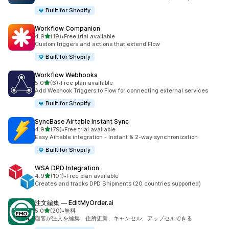
Built for Shopify
Workflow Companion
5つ星中
4.9
(19)
•
Free trial available
合計レビュー数：19件
Custom triggers and actions that extend Flow
Built for Shopify
Workflow Webhooks
5つ星中
5.0
(6)
•
Free plan available
合計レビュー数：6件
Add Webhook Triggers to Flow for connecting external services
Built for Shopify
SyncBase Airtable Instant Sync
5つ星中
4.9
(79)
•
Free trial available
合計レビュー数：79件
Easy Airtable integration - Instant & 2-way synchronization
Built for Shopify
WSA DPD Integration
5つ星中
4.9
(101)
•
Free plan available
合計レビュー数：101件
Creates and tracks DPD Shipments (20 countries supported)
注文編集 — EditMyOrder.ai
5つ星中
5.0
(20)
•
無料
合計レビュー数：20件
顧客が注文を編集、住所更新、キャンセル、アップセルできる