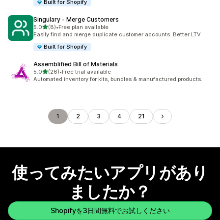
Built for Shopify
Singulary ‑ Merge Customers
5つ星中
5.0
(8)
•
Free plan available
合計レビュー数：8件
Easily find and merge duplicate customer accounts. Better LTV.
Built for Shopify
Assemblified Bill of Materials
5つ星中
5.0
(26)
•
Free trial available
合計レビュー数：26件
Automated inventory for kits, bundles & manufactured products.
1
2
3
4
21
使ってみたいアプリがあり
ましたか？
Shopifyを3日間無料でお試しください