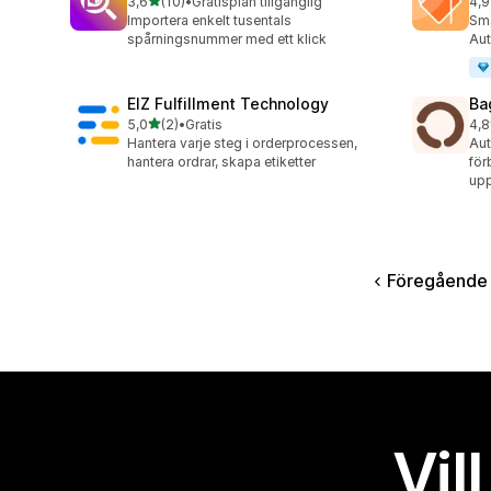
av 5 stjärnor
3,6
(10)
•
Gratisplan tillgänglig
4,9
10 recensioner totalt
76 
Importera enkelt tusentals
Sma
spårningsnummer med ett klick
Aut
EIZ Fulfillment Technology
Ba
av 5 stjärnor
5,0
(2)
•
Gratis
4,8
2 recensioner totalt
11 
Hantera varje steg i orderprocessen,
Aut
hantera ordrar, skapa etiketter
för
upp
Föregående
Vil