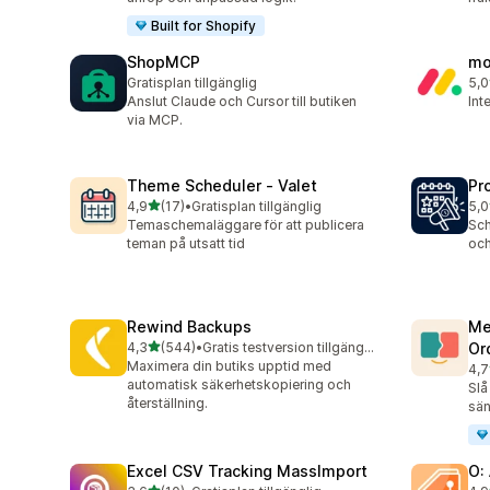
Built for Shopify
ShopMCP
mo
Gratisplan tillgänglig
5,0
25 
Anslut Claude och Cursor till butiken
Int
via MCP.
Theme Scheduler ‑ Valet
Pr
av 5 stjärnor
4,9
(17)
•
Gratisplan tillgänglig
5,0
17 recensioner totalt
4 r
Temaschemaläggare för att publicera
Sch
teman på utsatt tid
och
Rewind Backups
Me
av 5 stjärnor
4,3
(544)
•
Gratis testversion tillgänglig
Or
544 recensioner totalt
Maximera din butiks upptid med
4,7
14 
automatisk säkerhetskopiering och
Slå
återställning.
sän
Excel CSV Tracking MassImport
O: