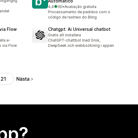
tillgänglig
Automático
av 5 stjärnor
4,4
(6)
•
Avaliação gratuita
6 recensioner totalt
handel
Processamento de pedidos com o
código de rastreio do Bling
via Flow
Chatgpt: Ai Universal chatbot
Gratis att installera
lla e-
ChatGPT-chattbot med Grok,
 via Flow
DeepSeek och webbsökning i appen
Nästa
21
app?