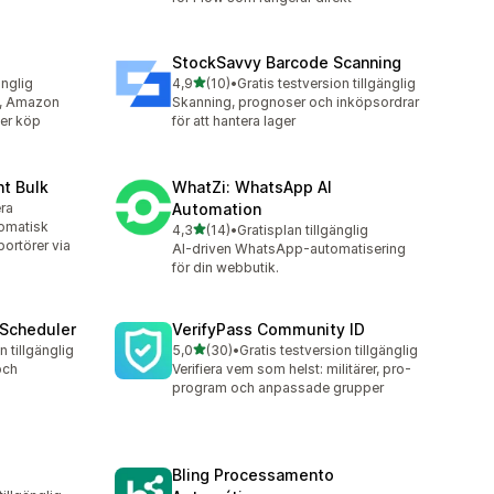
StockSavvy Barcode Scanning
av 5 stjärnor
änglig
4,9
(10)
•
Gratis testversion tillgänglig
10 recensioner totalt
n, Amazon
Skanning, prognoser och inköpsordrar
ter köp
för att hantera lager
nt Bulk
WhatZi: WhatsApp AI
era
Automation
omatisk
av 5 stjärnor
4,3
(14)
•
Gratisplan tillgänglig
14 recensioner totalt
portörer via
AI-driven WhatsApp-automatisering
för din webbutik.
 Scheduler
VerifyPass Community ID
av 5 stjärnor
n tillgänglig
5,0
(30)
•
Gratis testversion tillgänglig
30 recensioner totalt
och
Verifiera vem som helst: militärer, pro-
program och anpassade grupper
Bling Processamento