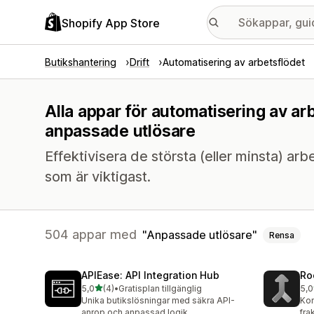
Shopify App Store
Butikshantering
Drift
Automatisering av arbetsflödet
Alla appar för automatisering av a
anpassade utlösare
Effektivisera de största (eller minsta) ar
som är viktigast.
504 appar med
Anpassade utlösare
Rensa
APIEase: API Integration Hub
Ro
av 5 stjärnor
5,0
(4)
•
Gratisplan tillgänglig
5,0
4 recensioner totalt
5 r
Unika butikslösningar med säkra API-
Kom
anrop och anpassad logik.
fra