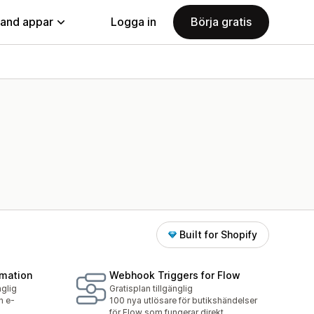
land appar
Logga in
Börja gratis
Built for Shopify
omation
Webhook Triggers for Flow
nglig
Gratisplan tillgänglig
n e-
100 nya utlösare för butikshändelser
för Flow som fungerar direkt