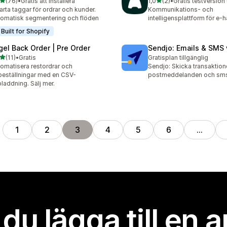
av 5 stjärnor
av 5 stjärnor
(76)
•
Gratis att installera
1,0
(2)
•
Gratis testversion 
recensioner totalt
2 recensioner totalt
rta taggar för ordrar och kunder.
Kommunikations- och
omatisk segmentering och flöden
intelligensplattform för e-
Built for Shopify
gel Back Order | Pre Order
Sendjo: Emails & SMS 
av 5 stjärnor
(11)
•
Gratis
Gratisplan tillgänglig
recensioner totalt
omatisera restordrar och
Sendjo: Skicka transaktione
beställningar med en CSV-
postmeddelanden och sms
laddning. Sälj mer.
1
2
3
4
5
6
…
l du lägga till en 