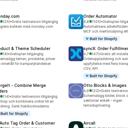
nday.com
Order Automator
av 5 stjärnor
av 5 stjärnor
(25)
•
Gratis testversion tillgänglig
4,8
(105)
•
Gratisplan tillg
recensioner totalt
105 recensioner totalt
egrera butiken med monday.com
Automatisera arbetsflöde
MCF och merförsäljning ef
Built for Shopify
oduct & Theme Scheduler
syncX: Order Fulfillme
av 5 stjärnor
av 5 stjärnor
(4)
•
Gratisplan tillgänglig
4,7
(47)
•
Gratis att install
ecensioner totalt
47 recensioner totalt
emalägg teman, produkter, priser
Orderuppladdning och aut
 innehåll för kampanjhändelser
uppfyllelse med flera trans
CSV, API
Built for Shopify
rgeIt ‑ Combine Merge
Otto Blocks & Images
av 5 stjärnor
ders
4,9
(22)
•
Gratis testversio
22 recensioner totalt
Schemalägg bilder, block 
av 5 stjärnor
(14)
•
Gratis testversion tillgänglig
recensioner totalt
sektioner enkelt – ingen
 ihop och kombinera ordrar till en
temaduplicering
dning. Sänk fraktkostnaderna.
Built for Shopify
 Auto Tag Order & Customer
Aircall