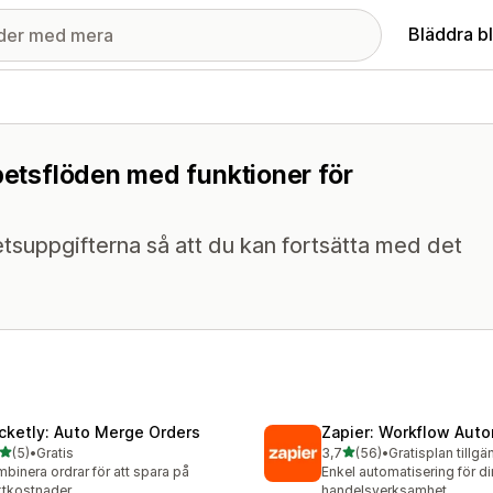
Bläddra b
rbetsflöden med funktioner för
betsuppgifterna så att du kan fortsätta med det
cketly: Auto Merge Orders
Zapier: Workflow Aut
av 5 stjärnor
av 5 stjärnor
(5)
•
Gratis
3,7
(56)
•
Gratisplan tillgä
ecensioner totalt
56 recensioner totalt
binera ordrar för att spara på
Enkel automatisering för di
ktkostnader
handelsverksamhet.