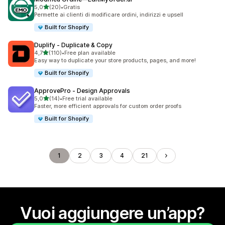
stelle su 5
5,0
(20)
•
Gratis
20 recensioni totali
Permette ai clienti di modificare ordini, indirizzi e upsell
Built for Shopify
Duplify ‑ Duplicate & Copy
stelle su 5
4,7
(110)
•
Free plan available
110 recensioni totali
Easy way to duplicate your store products, pages, and more!
Built for Shopify
ApprovePro ‑ Design Approvals
stelle su 5
5,0
(14)
•
Free trial available
14 recensioni totali
Faster, more efficient approvals for custom order proofs
Built for Shopify
1
2
3
4
21
Vuoi aggiungere un’app?