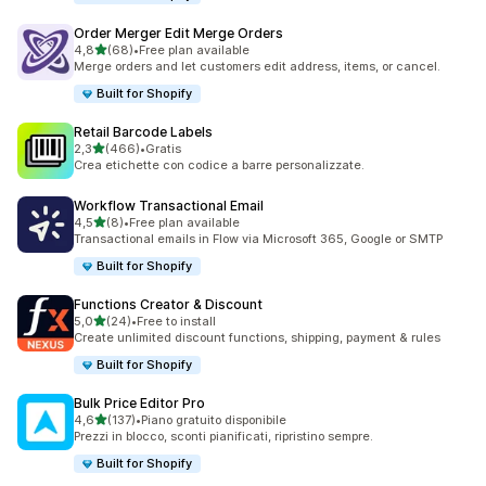
Order Merger Edit Merge Orders
stelle su 5
4,8
(68)
•
Free plan available
68 recensioni totali
Merge orders and let customers edit address, items, or cancel.
Built for Shopify
Retail Barcode Labels
stelle su 5
2,3
(466)
•
Gratis
466 recensioni totali
Crea etichette con codice a barre personalizzate.
Workflow Transactional Email
stelle su 5
4,5
(8)
•
Free plan available
8 recensioni totali
Transactional emails in Flow via Microsoft 365, Google or SMTP
Built for Shopify
Functions Creator & Discount
stelle su 5
5,0
(24)
•
Free to install
24 recensioni totali
Create unlimited discount functions, shipping, payment & rules
Built for Shopify
Bulk Price Editor Pro
stelle su 5
4,6
(137)
•
Piano gratuito disponibile
137 recensioni totali
Prezzi in blocco, sconti pianificati, ripristino sempre.
Built for Shopify