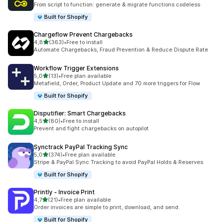
201 recensioni totali
From script to function: generate & migrate functions codeless
Built for Shopify
Chargeflow Prevent Chargebacks
stelle su 5
4,8
(363)
•
Free to install
363 recensioni totali
Automate Chargebacks, Fraud Prevention & Reduce Dispute Rate
Workflow Trigger Extensions
stelle su 5
5,0
(13)
•
Free plan available
13 recensioni totali
Metafield, Order, Product Update and 70 more triggers for Flow
Built for Shopify
Disputifier: Smart Chargebacks
stelle su 5
4,5
(80)
•
Free to install
80 recensioni totali
Prevent and fight chargebacks on autopilot
Synctrack PayPal Tracking Sync
stelle su 5
5,0
(374)
•
Free plan available
374 recensioni totali
Stripe & PayPal Sync Tracking to avoid PayPal Holds & Reserves
Built for Shopify
Printly ‑ Invoice Print
stelle su 5
4,7
(21)
•
Free plan available
21 recensioni totali
Order invoices are simple to print, download, and send.
Built for Shopify