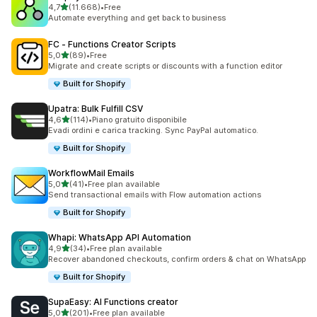
stelle su 5
4,7
(11.668)
•
Free
11668 recensioni totali
Automate everything and get back to business
FC ‑ Functions Creator Scripts
stelle su 5
5,0
(89)
•
Free
89 recensioni totali
Migrate and create scripts or discounts with a function editor
Built for Shopify
Upatra: Bulk Fulfill CSV
stelle su 5
4,6
(114)
•
Piano gratuito disponibile
114 recensioni totali
Evadi ordini e carica tracking. Sync PayPal automatico.
Built for Shopify
WorkflowMail Emails
stelle su 5
5,0
(41)
•
Free plan available
41 recensioni totali
Send transactional emails with Flow automation actions
Built for Shopify
Whapi: WhatsApp API Automation
stelle su 5
4,9
(34)
•
Free plan available
34 recensioni totali
Recover abandoned checkouts, confirm orders & chat on WhatsApp
Built for Shopify
SupaEasy: AI Functions creator
stelle su 5
5,0
(201)
•
Free plan available