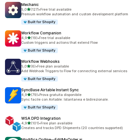
Mechanic
stelle su 5
5,0
(127)
•
Free trial available
127 recensioni totali
Premium workflow automation and custom development platform
Built for Shopify
Workflow Companion
stelle su 5
4,9
(19)
•
Free trial available
19 recensioni totali
Custom triggers and actions that extend Flow
Built for Shopify
Workflow Webhooks
stelle su 5
5,0
(6)
•
Free plan available
6 recensioni totali
Add Webhook Triggers to Flow for connecting external services
Built for Shopify
SyncBase Airtable Instant Sync
stelle su 5
4,9
(79)
•
Prova gratuita disponibile
79 recensioni totali
Sync facile con Airtable: Istantanea e bidirezionale.
Built for Shopify
WSA DPD Integration
stelle su 5
4,9
(101)
•
Free plan available
101 recensioni totali
Creates and tracks DPD Shipments (20 countries supported)
Modifica Ordine—EditMyOrder.ai