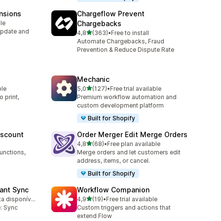
nsions
Chargeflow Prevent
le
Chargebacks
Update and
de 5 estrelas
4,8
(363)
•
Free to install
363 total de avaliações
Automate Chargebacks, Fraud
Prevention & Reduce Dispute Rate
Mechanic
de 5 estrelas
ble
5,0
(127)
•
Free trial available
127 total de avaliações
 print,
Premium workflow automation and
custom development platform
Built for Shopify
iscount
Order Merger Edit Merge Orders
de 5 estrelas
4,8
(68)
•
Free plan available
68 total de avaliações
unctions,
Merge orders and let customers edit
address, items, or cancel.
Built for Shopify
tant Sync
Workflow Companion
de 5 estrelas
Avaliação gratuita disponível
4,9
(19)
•
Free trial available
19 total de avaliações
: Sync
Custom triggers and actions that
extend Flow