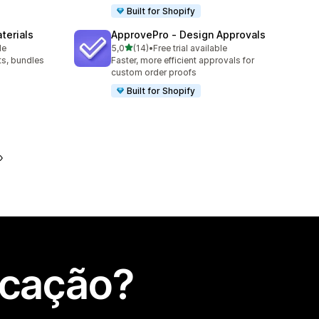
Built for Shopify
terials
ApprovePro ‑ Design Approvals
de 5 estrelas
le
5,0
(14)
•
Free trial available
14 total de avaliações
ts, bundles
Faster, more efficient approvals for
custom order proofs
Built for Shopify
icação?