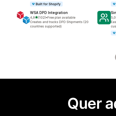
Built for Shopify
WSA DPD Integration
Si
de 5 estrelas
4,9
(102)
•
Free plan available
5,0
102 total de avaliações
9 t
Creates and tracks DPD Shipments (20
Eas
countries supported)
cus
Quer a