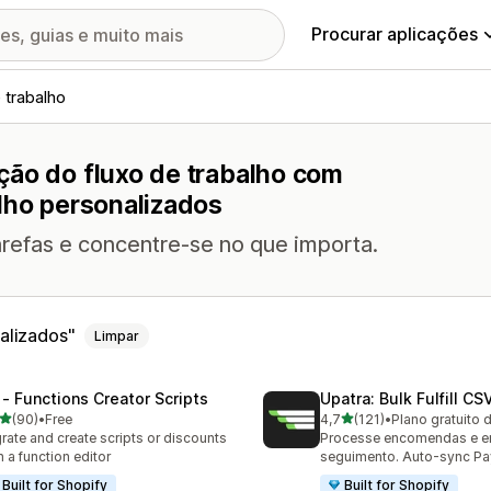
Procurar aplicações
 trabalho
ção do fluxo de trabalho com
lho personalizados
arefas e concentre-se no que importa.
alizados
Limpar
 ‑ Functions Creator Scripts
Upatra: Bulk Fulfill CS
de 5 estrelas
de 5 estrelas
(90)
•
Free
4,7
(121)
•
Plano gratuito 
total de avaliações
121 total de avaliações
rate and create scripts or discounts
Processe encomendas e e
h a function editor
seguimento. Auto-sync Pa
Built for Shopify
Built for Shopify