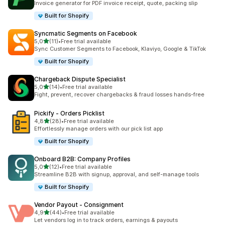
Invoice generator for PDF invoice receipt, quote, packing slip
Built for Shopify
Syncmatic Segments on Facebook
de 5 estrelas
5,0
(11)
•
Free trial available
11 total de avaliações
Sync Customer Segments to Facebook, Klaviyo, Google & TikTok
Built for Shopify
Chargeback Dispute Specialist
de 5 estrelas
5,0
(14)
•
Free trial available
14 total de avaliações
Fight, prevent, recover chargebacks & fraud losses hands-free
Pickify ‑ Orders Picklist
de 5 estrelas
4,8
(28)
•
Free trial available
28 total de avaliações
Effortlessly manage orders with our pick list app
Built for Shopify
Onboard B2B: Company Profiles
de 5 estrelas
5,0
(12)
•
Free trial available
12 total de avaliações
Streamline B2B with signup, approval, and self-manage tools
Built for Shopify
Vendor Payout ‑ Consignment
de 5 estrelas
4,9
(44)
•
Free trial available
44 total de avaliações
Let vendors log in to track orders, earnings & payouts