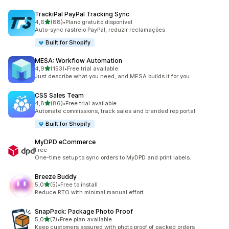
TrackiPal PayPal Tracking Sync
de 5 estrelas
4,6
(88)
•
Plano gratuito disponível
88 total de avaliações
Auto-sync rastreio PayPal, reduzir reclamações
Built for Shopify
MESA: Workflow Automation
de 5 estrelas
4,9
(153)
•
Free trial available
153 total de avaliações
Just describe what you need, and MESA builds it for you
CSS Sales Team
de 5 estrelas
4,8
(86)
•
Free trial available
86 total de avaliações
Automate commissions, track sales and branded rep portal.
Built for Shopify
MyDPD eCommerce
Free
One-time setup to sync orders to MyDPD and print labels.
Breeze Buddy
de 5 estrelas
5,0
(5)
•
Free to install
5 total de avaliações
Reduce RTO with minimal manual effort.
SnapPack: Package Photo Proof
de 5 estrelas
5,0
(7)
•
Free plan available
7 total de avaliações
Keep customers assured with photo proof of packed orders