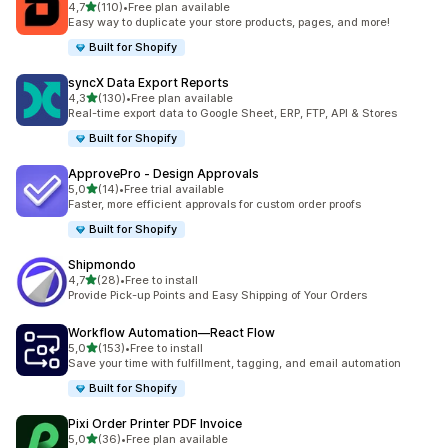
de 5 estrelas
4,7
(110)
•
Free plan available
110 total de avaliações
Easy way to duplicate your store products, pages, and more!
Built for Shopify
syncX Data Export Reports
de 5 estrelas
4,3
(130)
•
Free plan available
130 total de avaliações
Real-time export data to Google Sheet, ERP, FTP, API & Stores
Built for Shopify
ApprovePro ‑ Design Approvals
de 5 estrelas
5,0
(14)
•
Free trial available
14 total de avaliações
Faster, more efficient approvals for custom order proofs
Built for Shopify
Shipmondo
de 5 estrelas
4,7
(28)
•
Free to install
28 total de avaliações
Provide Pick-up Points and Easy Shipping of Your Orders
Workflow Automation—React Flow
de 5 estrelas
5,0
(153)
•
Free to install
153 total de avaliações
Save your time with fulfillment, tagging, and email automation
Built for Shopify
Pixi Order Printer PDF Invoice
de 5 estrelas
5,0
(36)
•
Free plan available
36 total de avaliações