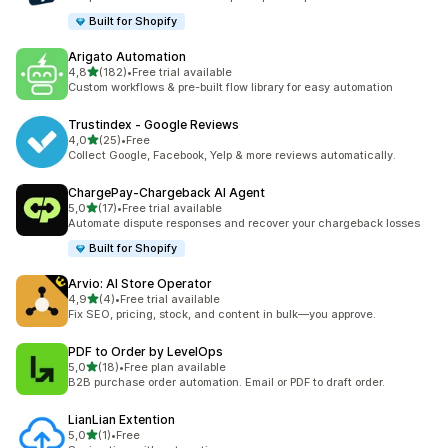
Built for Shopify
Arigato Automation
de 5 estrelas
4,8
(182)
•
Free trial available
182 total de avaliações
Custom workflows & pre-built flow library for easy automation
Trustindex ‑ Google Reviews
de 5 estrelas
4,0
(25)
•
Free
25 total de avaliações
Collect Google, Facebook, Yelp & more reviews automatically.
ChargePay‑Chargeback AI Agent
de 5 estrelas
5,0
(17)
•
Free trial available
17 total de avaliações
Automate dispute responses and recover your chargeback losses
Built for Shopify
Arvio: AI Store Operator
de 5 estrelas
4,9
(4)
•
Free trial available
4 total de avaliações
Fix SEO, pricing, stock, and content in bulk—you approve.
PDF to Order by LevelOps
de 5 estrelas
5,0
(18)
•
Free plan available
18 total de avaliações
B2B purchase order automation. Email or PDF to draft order.
LianLian Extention
de 5 estrelas
5,0
(1)
•
Free
1 total de avaliações