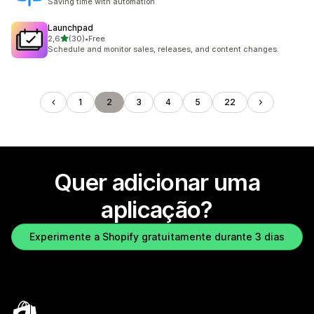
Saving time with automation
Launchpad
de 5 estrelas
2,6
(30)
•
Free
30 total de avaliações
Schedule and monitor sales, releases, and content changes.
1
2
3
4
5
22
Quer adicionar uma
aplicação?
Experimente a Shopify gratuitamente durante 3 dias