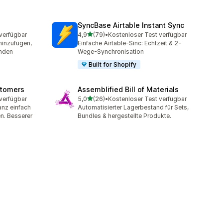
SyncBase Airtable Instant Sync
von 5 Sternen
verfügbar
4,9
(79)
•
Kostenloser Test verfügbar
79 Rezensionen insgesamt
hinzufügen,
Einfache Airtable-Sinc: Echtzeit & 2-
inden
Wege-Synchronisation
Built for Shopify
stomers
Assemblified Bill of Materials
von 5 Sternen
verfügbar
5,0
(26)
•
Kostenloser Test verfügbar
26 Rezensionen insgesamt
nz einfach
Automatisierter Lagerbestand für Sets,
n. Besserer
Bundles & hergestellte Produkte.