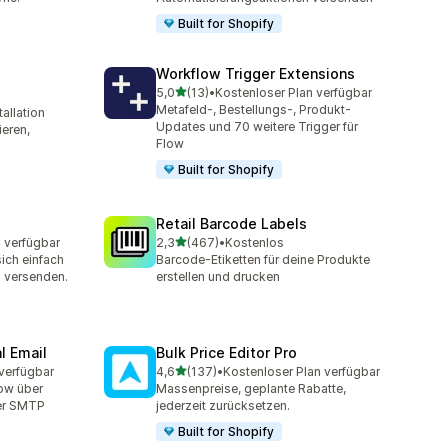
Built for Shopify
Workflow Trigger Extensions
von 5 Sternen
5,0
(13)
•
Kostenloser Plan verfügbar
13 Rezensionen insgesamt
Metafeld-, Bestellungs-, Produkt-
allation
mt
Updates und 70 weitere Trigger für
eren,
Flow
Built for Shopify
Retail Barcode Labels
von 5 Sternen
 verfügbar
2,3
(467)
•
Kostenlos
467 Rezensionen insgesamt
ich einfach
Barcode-Etiketten für deine Produkte
d versenden.
erstellen und drucken
l Email
Bulk Price Editor Pro
von 5 Sternen
verfügbar
4,6
(137)
•
Kostenloser Plan verfügbar
137 Rezensionen insgesamt
low über
Massenpreise, geplante Rabatte,
er SMTP
jederzeit zurücksetzen.
Built for Shopify