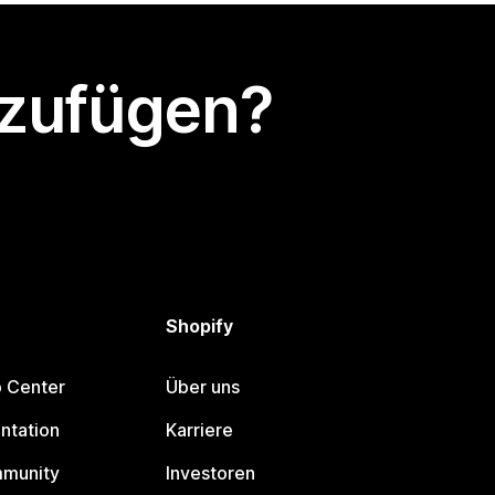
nzufügen?
Shopify
p Center
Über uns
ntation
Karriere
mmunity
Investoren