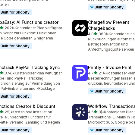
tellen
Built for Shopify
Built for Shopify
paEasy: AI Functions creator
Chargeflow Prevent
von 5 Sternen
(202)
•
Kostenloser Plan verfügbar
Chargebacks
 Rezensionen insgesamt
 Script zur Funktion: Funktionen
von 5 Sternen
4,8
(363)
•
Kostenlose Inst
363 Rezensionen insgesa
e Code generieren & migrieren
Rückbuchungen automatisi
Betrugsprävention und
Built for Shopify
Anfechtungsquote senken
nctrack PayPal Tracking Sync
Printly ‑ Invoice Print
von 5 Sternen
von 5 Sternen
(374)
•
Kostenloser Plan verfügbar
4,7
(21)
•
Kostenloser Plan
 Rezensionen insgesamt
21 Rezensionen insgesamt
ipe- und PayPal-Tracking-
Bestellrechnungen lassen s
chronisierung zur Vermeidung von
drucken, herunterladen un
Pal-Einbehalten und -Rücklagen
Built for Shopify
Built for Shopify
nctions Creator & Discount
Workflow Transactiona
von 5 Sternen
von 5 Sternen
(25)
•
Kostenlose Installation
4,5
(8)
•
Kostenloser Plan 
Rezensionen insgesamt
8 Rezensionen insgesamt
telle unbegrenzt Functions für
Transaktions-E-Mails in F
atte, Versand, Zahlung und Regeln
Microsoft 365, Google od
Built for Shopify
Built for Shopify