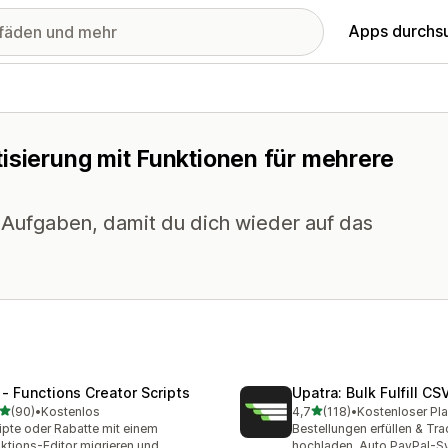
Apps durchs
isierung mit Funktionen für mehrere
 Aufgaben, damit du dich wieder auf das
 ‑ Functions Creator Scripts
Upatra: Bulk Fulfill CS
von 5 Sternen
von 5 Sternen
(90)
•
Kostenlos
4,7
(118)
•
Kostenloser Pla
Rezensionen insgesamt
118 Rezensionen insgesam
ipte oder Rabatte mit einem
Bestellungen erfüllen & Tr
ktions-Editor migrieren und
hochladen. Auto PayPal-S