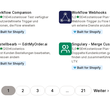
rkflow Companion
Workflow Webhooks
von 5 Sternen
von 5 Sternen
(19)
•
Kostenloser Test verfügbar
5,0
(6)
•
Kostenloser Plan 
Rezensionen insgesamt
6 Rezensionen insgesamt
utzerdefinierte Trigger und
Webhook-Trigger zu Flow 
ionen, die Flow erweitern
um externe Dienste anzub
Built for Shopify
Built for Shopify
stellbearb — EditMyOrder.ai
Singulary ‑ Merge Cu
von 5 Sternen
von 5 Sternen
(20)
•
Kostenlos
5,0
(8)
•
Kostenloser Plan 
Rezensionen insgesamt
8 Rezensionen insgesamt
st Kunden Bestellungen bearbeiten,
Doppelte Kundenkonten ga
essen ändern
finden und zusammenführe
LTV.
Built for Shopify
Built for Shopify
Weiter
1
2
3
4
…
21