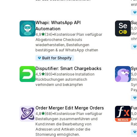
ers
Whapi: WhatsApp API
Su
Automation
5,0
202
Vom
von 5 Sternen
4,9
(34)
•
Kostenloser Plan verfügbar
34 Rezensionen insgesamt
ohn
Abgebrochene Checkouts
wiederherstellen, Bestellungen
bestätigen & auf WhatsApp chatten
Built for Shopify
Disputifier: Smart Chargebacks
Sy
von 5 Sternen
4,5
(80)
•
Kostenlose Installation
5,0
80 Rezensionen insgesamt
374
Rückbuchungen automatisch
Str
verhindern und bekämpfen
Syn
Pay
Order Merger Edit Merge Orders
Fu
von 5 Sternen
4,8
(68)
•
Kostenloser Plan verfügbar
5,0
68 Rezensionen insgesamt
25 
Bestellungen zusammenführen und
Ers
Kund:innen die Bearbeitung von
Rab
Adressen und Artikeln oder die
Stornierung ermöglichen.