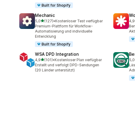
Built for Shopify
Mechanic
Wo
von 5 Sternen
5,0
(127)
•
Kostenloser Test verfügbar
4,9
127 Rezensionen insgesamt
19 
Premium-Plattform für Workflow-
Ben
Automatisierung und individuelle
Akt
Entwicklung
Built for Shopify
WSA DPD Integration
Be
von 5 Sternen
4,9
(101)
•
Kostenloser Plan verfügbar
5,0
101 Rezensionen insgesamt
20 
Erstellt und verfolgt DPD-Sendungen
Läs
(20 Länder unterstützt)
Adr