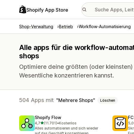
Shopify App Store
Shop-Verwaltung
Betrieb
Workflow-Automatisierung
Alle apps für die workflow-automat
shops
Optimiere deine größten (oder kleinsten)
Wesentliche konzentrieren kannst.
504 Apps mit
Mehrere Shops
Löschen
Shopify Flow
FC
von 5 Sternen
4,7
(11.701)
•
Kostenlos
5,0
11701 Rezensionen insgesamt
90 
Alles automatisieren und sich wieder
Skr
auf das Geschäft konzentrieren
Fun