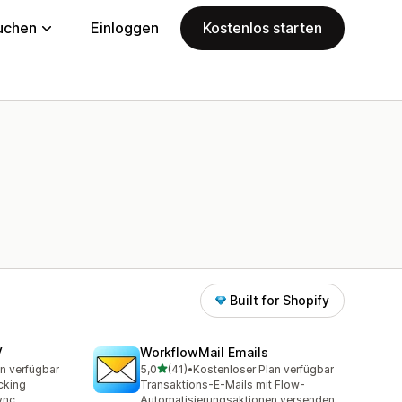
uchen
Einloggen
Kostenlos starten
Built for Shopify
V
WorkflowMail Emails
von 5 Sternen
n verfügbar
5,0
(41)
•
Kostenloser Plan verfügbar
t
41 Rezensionen insgesamt
acking
Transaktions-E-Mails mit Flow-
ync.
Automatisierungsaktionen versenden