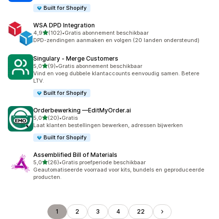
Built for Shopify
WSA DPD Integration
van 5 sterren
4,9
(102)
•
Gratis abonnement beschikbaar
102 recensies in totaal
DPD-zendingen aanmaken en volgen (20 landen ondersteund)
Singulary ‑ Merge Customers
van 5 sterren
5,0
(9)
•
Gratis abonnement beschikbaar
9 recensies in totaal
Vind en voeg dubbele klantaccounts eenvoudig samen. Betere
LTV.
Built for Shopify
Orderbewerking —EditMyOrder.ai
van 5 sterren
5,0
(20)
•
Gratis
20 recensies in totaal
Laat klanten bestellingen bewerken, adressen bijwerken
Built for Shopify
Assemblified Bill of Materials
van 5 sterren
5,0
(26)
•
Gratis proefperiode beschikbaar
26 recensies in totaal
Geautomatiseerde voorraad voor kits, bundels en geproduceerde
producten.
1
2
3
4
22