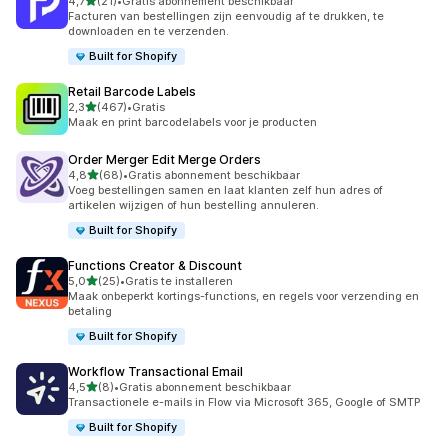
van 5 sterren
4,7
(21)
•
Gratis abonnement beschikbaar
21 recensies in totaal
Facturen van bestellingen zijn eenvoudig af te drukken, te
downloaden en te verzenden.
Built for Shopify
Retail Barcode Labels
van 5 sterren
2,3
(467)
•
Gratis
467 recensies in totaal
Maak en print barcodelabels voor je producten
Order Merger Edit Merge Orders
van 5 sterren
4,8
(68)
•
Gratis abonnement beschikbaar
68 recensies in totaal
Voeg bestellingen samen en laat klanten zelf hun adres of
artikelen wijzigen of hun bestelling annuleren.
Built for Shopify
Functions Creator & Discount
van 5 sterren
5,0
(25)
•
Gratis te installeren
25 recensies in totaal
Maak onbeperkt kortings-functions, en regels voor verzending en
betaling
Built for Shopify
Workflow Transactional Email
van 5 sterren
4,5
(8)
•
Gratis abonnement beschikbaar
8 recensies in totaal
Transactionele e-mails in Flow via Microsoft 365, Google of SMTP
Built for Shopify