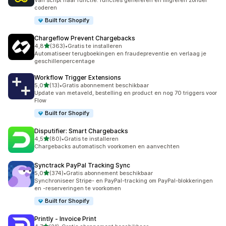
Van script naar functie: functies genereren en migreren zonder
coderen
Built for Shopify
Chargeflow Prevent Chargebacks
van 5 sterren
4,8
(363)
•
Gratis te installeren
363 recensies in totaal
Automatiseer terugboekingen en fraudepreventie en verlaag je
geschillenpercentage
Workflow Trigger Extensions
van 5 sterren
5,0
(13)
•
Gratis abonnement beschikbaar
13 recensies in totaal
Update van metaveld, bestelling en product en nog 70 triggers voor
Flow
Built for Shopify
Disputifier: Smart Chargebacks
van 5 sterren
4,5
(80)
•
Gratis te installeren
80 recensies in totaal
Chargebacks automatisch voorkomen en aanvechten
Synctrack PayPal Tracking Sync
van 5 sterren
5,0
(374)
•
Gratis abonnement beschikbaar
374 recensies in totaal
Synchroniseer Stripe- en PayPal-tracking om PayPal-blokkeringen
en -reserveringen te voorkomen
Built for Shopify
Printly ‑ Invoice Print