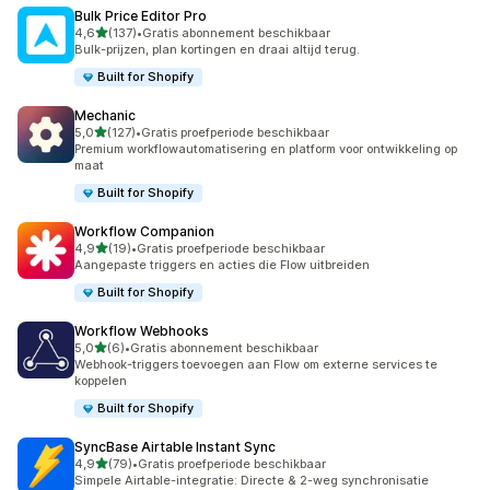
Bulk Price Editor Pro
van 5 sterren
4,6
(137)
•
Gratis abonnement beschikbaar
137 recensies in totaal
Bulk-prijzen, plan kortingen en draai altijd terug.
Built for Shopify
Mechanic
van 5 sterren
5,0
(127)
•
Gratis proefperiode beschikbaar
127 recensies in totaal
Premium workflowautomatisering en platform voor ontwikkeling op
maat
Built for Shopify
Workflow Companion
van 5 sterren
4,9
(19)
•
Gratis proefperiode beschikbaar
19 recensies in totaal
Aangepaste triggers en acties die Flow uitbreiden
Built for Shopify
Workflow Webhooks
van 5 sterren
5,0
(6)
•
Gratis abonnement beschikbaar
6 recensies in totaal
Webhook-triggers toevoegen aan Flow om externe services te
koppelen
Built for Shopify
SyncBase Airtable Instant Sync
van 5 sterren
4,9
(79)
•
Gratis proefperiode beschikbaar
79 recensies in totaal
Simpele Airtable-integratie: Directe & 2-weg synchronisatie