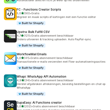
Automatiseer alles en richt je weer op het ondernemen
FC ‑ Functions Creator Scripts
van 5 sterren
5,0
(90)
•
Gratis
90 recensies in totaal
Migreer en maak scripts of kortingen met een functie-editor
Built for Shopify
Upatra: Bulk Fulfill CSV
van 5 sterren
4,7
(121)
•
Gratis abonnement beschikbaar
121 recensies in totaal
Orders uitvoeren & tracking uploaden. Auto PayPal-sync.
Built for Shopify
WorkflowMail Emails
van 5 sterren
5,0
(41)
•
Gratis abonnement beschikbaar
41 recensies in totaal
Transactionele e-mails verzenden met Flow-automatiseringsacties
Built for Shopify
Whapi: WhatsApp API Automation
van 5 sterren
4,9
(34)
•
Gratis abonnement beschikbaar
34 recensies in totaal
Herstel afgebroken afrekeningen, bevestig bestellingen en chat op
WhatsApp
Built for Shopify
SupaEasy: AI Functions creator
van 5 sterren
5,0
(202)
•
Gratis abonnement beschikbaar
202 recensies in totaal