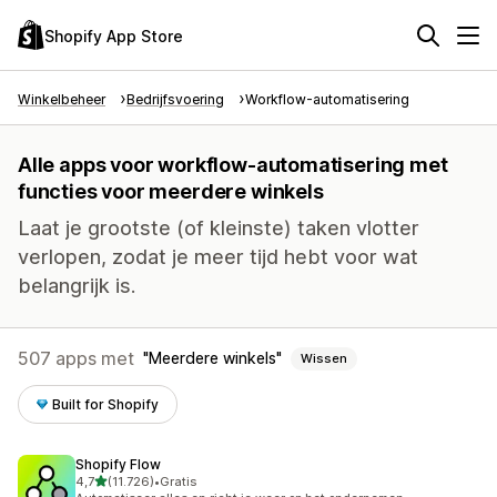
Shopify App Store
Winkelbeheer
Bedrijfsvoering
Workflow-automatisering
Alle apps voor workflow-automatisering met
functies voor meerdere winkels
Laat je grootste (of kleinste) taken vlotter
verlopen, zodat je meer tijd hebt voor wat
belangrijk is.
507 apps met
Meerdere winkels
Wissen
Built for Shopify
Shopify Flow
van 5 sterren
4,7
(11.726)
•
Gratis
11726 recensies in totaal