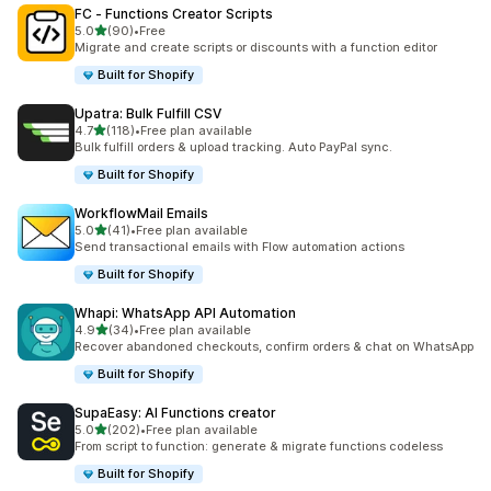
FC ‑ Functions Creator Scripts
เต็ม 5 ดาว
5.0
(90)
•
Free
ทั้งหมด 90 รีวิว
Migrate and create scripts or discounts with a function editor
Built for Shopify
Upatra: Bulk Fulfill CSV
เต็ม 5 ดาว
4.7
(118)
•
Free plan available
ทั้งหมด 118 รีวิว
Bulk fulfill orders & upload tracking. Auto PayPal sync.
Built for Shopify
WorkflowMail Emails
เต็ม 5 ดาว
5.0
(41)
•
Free plan available
ทั้งหมด 41 รีวิว
Send transactional emails with Flow automation actions
Built for Shopify
Whapi: WhatsApp API Automation
เต็ม 5 ดาว
4.9
(34)
•
Free plan available
ทั้งหมด 34 รีวิว
Recover abandoned checkouts, confirm orders & chat on WhatsApp
Built for Shopify
SupaEasy: AI Functions creator
เต็ม 5 ดาว
5.0
(202)
•
Free plan available
ทั้งหมด 202 รีวิว
From script to function: generate & migrate functions codeless
Built for Shopify