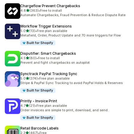
Chargeflow Prevent Chargebacks
เต็ม 5 ดาว
4.8
(363)
•
Free to install
ทั้งหมด 363 รีวิว
Automate Chargebacks, Fraud Prevention & Reduce Dispute Rate
Workflow Trigger Extensions
เต็ม 5 ดาว
5.0
(13)
•
Free plan available
ทั้งหมด 13 รีวิว
Metafield, Order, Product Update and 70 more triggers for Flow
Built for Shopify
Disputifier: Smart Chargebacks
เต็ม 5 ดาว
4.5
(80)
•
Free to install
ทั้งหมด 80 รีวิว
Prevent and fight chargebacks on autopilot
Synctrack PayPal Tracking Sync
เต็ม 5 ดาว
5.0
(374)
•
Free plan available
ทั้งหมด 374 รีวิว
Stripe & PayPal Sync Tracking to avoid PayPal Holds & Reserves
Built for Shopify
Printly ‑ Invoice Print
เต็ม 5 ดาว
4.7
(21)
•
Free plan available
ทั้งหมด 21 รีวิว
Order invoices are simple to print, download, and send.
Built for Shopify
Retail Barcode Labels
เต็ม 5 ดาว
2.3
(467)
•
Free