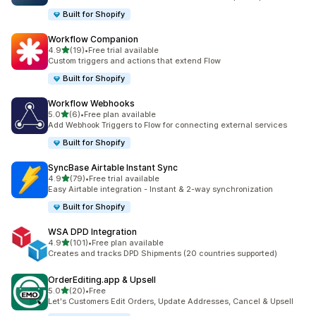
Built for Shopify
Workflow Companion
เต็ม 5 ดาว
4.9
(19)
•
Free trial available
ทั้งหมด 19 รีวิว
Custom triggers and actions that extend Flow
Built for Shopify
Workflow Webhooks
เต็ม 5 ดาว
5.0
(6)
•
Free plan available
ทั้งหมด 6 รีวิว
Add Webhook Triggers to Flow for connecting external services
Built for Shopify
SyncBase Airtable Instant Sync
เต็ม 5 ดาว
4.9
(79)
•
Free trial available
ทั้งหมด 79 รีวิว
Easy Airtable integration - Instant & 2-way synchronization
Built for Shopify
WSA DPD Integration
เต็ม 5 ดาว
4.9
(101)
•
Free plan available
ทั้งหมด 101 รีวิว
Creates and tracks DPD Shipments (20 countries supported)
OrderEditing.app & Upsell
เต็ม 5 ดาว
5.0
(20)
•
Free
ทั้งหมด 20 รีวิว
Let's Customers Edit Orders, Update Addresses, Cancel & Upsell