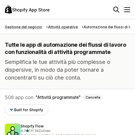
Shopify App Store
Gestione del negozio
Attività operative
Automazione dei flussi di lav
Tutte le app di automazione dei flussi di lavoro
con funzionalità di attività programmate
Semplifica le tue attività più complesse o
dispersive, in modo da poter tornare a
concentrarti su ciò che conta.
508 app con
Attività programmate
Cancella
Built for Shopify
Shopify Flow
stelle su 5
4,7
(11.742)
•
Free
11742 recensioni totali