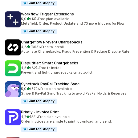
Built for Shopify
Workflow Trigger Extensions
stelle su 5
5,0
(13)
•
Free plan available
13 recensioni totali
Metafield, Order, Product Update and 70 more triggers for Flow
Built for Shopify
Chargeflow Prevent Chargebacks
stelle su 5
4,8
(363)
•
Free to install
363 recensioni totali
Automate Chargebacks, Fraud Prevention & Reduce Dispute Rate
Disputifier: Smart Chargebacks
stelle su 5
4,5
(82)
•
Free to install
82 recensioni totali
Prevent and fight chargebacks on autopilot
Synctrack PayPal Tracking Sync
stelle su 5
5,0
(372)
•
Free plan available
372 recensioni totali
Stripe & PayPal Sync Tracking to avoid PayPal Holds & Reserves
Built for Shopify
Printly ‑ Invoice Print
stelle su 5
4,7
(22)
•
Free plan available
22 recensioni totali
Order invoices are simple to print, download, and send.
Built for Shopify