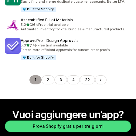
Easily find and merge duplicate customer accounts. Better LTV.
Built for Shopify
Assemblified Bill of Materials
stelle su 5
5,0
(26)
•
Free trial available
26 recensioni totali
Automated inventory for kits, bundles & manufactured products.
ApprovePro ‑ Design Approvals
stelle su 5
5,0
(14)
•
Free trial available
14 recensioni totali
Faster, more efficient approvals for custom order proofs
Built for Shopify
1
2
3
4
22
Vuoi aggiungere un’app?
Prova Shopify gratis per tre giorni