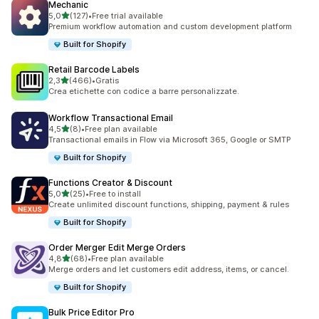
Mechanic
stelle su 5
5,0
(127)
•
Free trial available
127 recensioni totali
Premium workflow automation and custom development platform
Built for Shopify
Retail Barcode Labels
stelle su 5
2,3
(466)
•
Gratis
466 recensioni totali
Crea etichette con codice a barre personalizzate.
Workflow Transactional Email
stelle su 5
4,5
(8)
•
Free plan available
8 recensioni totali
Transactional emails in Flow via Microsoft 365, Google or SMTP
Built for Shopify
Functions Creator & Discount
stelle su 5
5,0
(25)
•
Free to install
25 recensioni totali
Create unlimited discount functions, shipping, payment & rules
Built for Shopify
Order Merger Edit Merge Orders
stelle su 5
4,8
(68)
•
Free plan available
68 recensioni totali
Merge orders and let customers edit address, items, or cancel.
Built for Shopify
Bulk Price Editor Pro