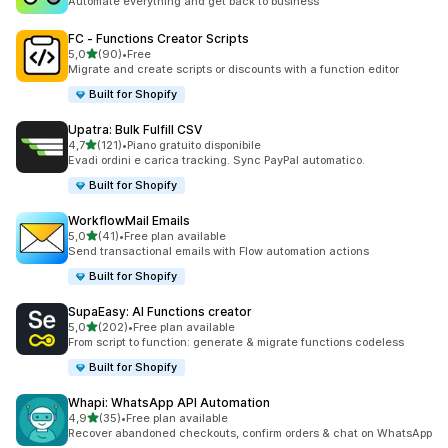
Automate everything and get back to business
FC ‑ Functions Creator Scripts
stelle su 5
5,0
(90)
•
Free
90 recensioni totali
Migrate and create scripts or discounts with a function editor
Built for Shopify
Upatra: Bulk Fulfill CSV
stelle su 5
4,7
(121)
•
Piano gratuito disponibile
121 recensioni totali
Evadi ordini e carica tracking. Sync PayPal automatico.
Built for Shopify
WorkflowMail Emails
stelle su 5
5,0
(41)
•
Free plan available
41 recensioni totali
Send transactional emails with Flow automation actions
Built for Shopify
SupaEasy: AI Functions creator
stelle su 5
5,0
(202)
•
Free plan available
202 recensioni totali
From script to function: generate & migrate functions codeless
Built for Shopify
Whapi: WhatsApp API Automation
stelle su 5
4,9
(35)
•
Free plan available
35 recensioni totali
Recover abandoned checkouts, confirm orders & chat on WhatsApp