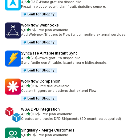
stelle su 5
4,6
(137)
•
Piano gratuito disponibile
137 recensioni totali
Prezzi in blocco, sconti pianificati, ripristino sempre.
Built for Shopify
Workflow Webhooks
stelle su 5
5,0
(6)
•
Free plan available
6 recensioni totali
Add Webhook Triggers to Flow for connecting external services
Built for Shopify
SyncBase Airtable Instant Sync
stelle su 5
4,9
(79)
•
Prova gratuita disponibile
79 recensioni totali
Sync facile con Airtable: Istantanea e bidirezionale.
Built for Shopify
Workflow Companion
stelle su 5
4,9
(19)
•
Free trial available
19 recensioni totali
Custom triggers and actions that extend Flow
Built for Shopify
WSA DPD Integration
stelle su 5
4,9
(102)
•
Free plan available
102 recensioni totali
Creates and tracks DPD Shipments (20 countries supported)
Singulary ‑ Merge Customers
stelle su 5
5,0
(9)
•
Free plan available
9 recensioni totali