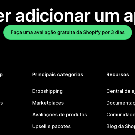
r adicionar um 
Faça uma avaliação gratuita da Shopify por 3 dias
p
Principais categorias
Recursos
Dropshipping
Central de a
os
Marketplaces
Documentaç
Avaliações de produtos
Comunidade
Upsell e pacotes
Blog da Sho