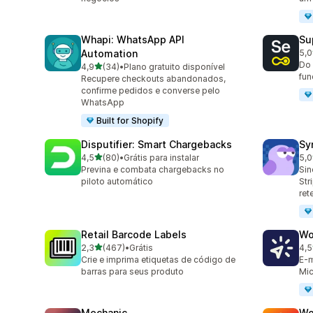
Whapi: WhatsApp API
Su
Automation
5,0
202
Do 
de 5 estrelas
4,9
(34)
•
Plano gratuito disponível
34 avaliações ao todo
fun
Recupere checkouts abandonados,
confirme pedidos e converse pelo
WhatsApp
Built for Shopify
Disputifier: Smart Chargebacks
Sy
de 5 estrelas
4,5
(80)
•
Grátis para instalar
5,0
80 avaliações ao todo
374
Previna e combata chargebacks no
Sin
piloto automático
Str
ret
Retail Barcode Labels
Wo
de 5 estrelas
2,3
(467)
•
Grátis
4,5
467 avaliações ao todo
8 a
Crie e imprima etiquetas de código de
E-m
barras para seus produto
Mic
Mechanic
Wo