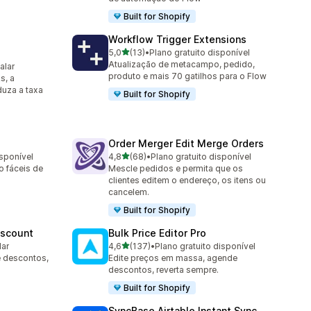
Built for Shopify
Workflow Trigger Extensions
de 5 estrelas
5,0
(13)
•
Plano gratuito disponível
13 avaliações ao todo
Atualização de metacampo, pedido,
alar
produto e mais 70 gatilhos para o Flow
s, a
duza a taxa
Built for Shopify
Order Merger Edit Merge Orders
de 5 estrelas
isponível
4,8
(68)
•
Plano gratuito disponível
68 avaliações ao todo
o fáceis de
Mescle pedidos e permita que os
clientes editem o endereço, os itens ou
cancelem.
Built for Shopify
iscount
Bulk Price Editor Pro
de 5 estrelas
lar
4,6
(137)
•
Plano gratuito disponível
137 avaliações ao todo
de descontos,
Edite preços em massa, agende
descontos, reverta sempre.
Built for Shopify
SyncBase Airtable Instant Sync