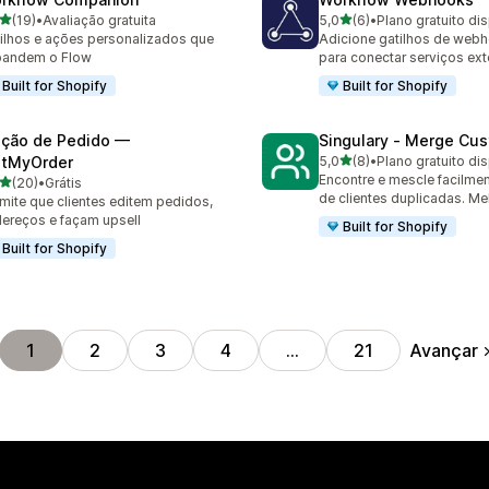
de 5 estrelas
de 5 estrelas
(19)
•
Avaliação gratuita
5,0
(6)
•
Plano gratuito di
avaliações ao todo
6 avaliações ao todo
ilhos e ações personalizados que
Adicione gatilhos de web
pandem o Flow
para conectar serviços ex
Built for Shopify
Built for Shopify
ição de Pedido —
Singulary ‑ Merge Cu
de 5 estrelas
itMyOrder
5,0
(8)
•
Plano gratuito di
8 avaliações ao todo
Encontre e mescle facilme
de 5 estrelas
(20)
•
Grátis
avaliações ao todo
de clientes duplicadas. Me
mite que clientes editem pedidos,
ereços e façam upsell
Built for Shopify
Built for Shopify
Avançar
1
2
3
4
…
21