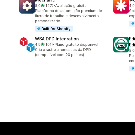
de 5 estrelas
5,0
(127)
•
Avaliação gratuita
4,9
127 avaliações ao todo
19 
Plataforma de automação premium de
Gat
fluxo de trabalho e desenvolvimento
ex
personalizado
Built for Shopify
WSA DPD Integration
Ed
de 5 estrelas
4,9
(101)
•
Plano gratuito disponível
Ed
101 avaliações ao todo
Cria e rastreia remessas da DPD
5,0
20 
(compatível com 20 países)
Per
end