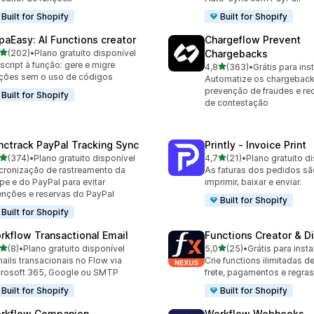
Built for Shopify
Built for Shopify
paEasy: AI Functions creator
Chargeflow Prevent
de 5 estrelas
(202)
•
Plano gratuito disponível
Chargebacks
 avaliações ao todo
script à função: gere e migre
de 5 estrelas
4,8
(363)
•
Grátis para inst
363 avaliações ao todo
ções sem o uso de códigos
Automatize os chargeback
prevenção de fraudes e re
Built for Shopify
de contestação
nctrack PayPal Tracking Sync
Printly ‑ Invoice Print
de 5 estrelas
de 5 estrelas
(374)
•
Plano gratuito disponível
4,7
(21)
•
Plano gratuito d
 avaliações ao todo
21 avaliações ao todo
cronização de rastreamento da
As faturas dos pedidos sã
ipe e do PayPal para evitar
imprimir, baixar e enviar.
enções e reservas do PayPal
Built for Shopify
Built for Shopify
rkflow Transactional Email
Functions Creator & D
de 5 estrelas
de 5 estrelas
(8)
•
Plano gratuito disponível
5,0
(25)
•
Grátis para insta
valiações ao todo
25 avaliações ao todo
ails transacionais no Flow via
Crie functions ilimitadas 
rosoft 365, Google ou SMTP
frete, pagamentos e regras
Built for Shopify
Built for Shopify
rkflow Companion
Workflow Webhooks