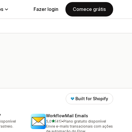
ps
Fazer login
Comece grátis
Built for Shopify
V
WorkflowMail Emails
de 5 estrelas
disponível
5,0
(41)
•
Plano gratuito disponível
41 avaliações ao todo
astreio.
Envie e-mails transacionais com ações
de automação do Flow