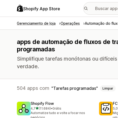
Shopify App Store
Gerenciamento de loja
Operações
Automação do flux
apps de automação de fluxos de tr
programadas
Simplifique tarefas monótonas ou difícei
verdade.
504 apps com
Tarefas programadas
Limpar
Shopify Flow
FC
de 5 estrelas
4,7
(11.684)
•
Grátis
5,0
11684 avaliações ao todo
89 
Automatize tudo e volte a focar nos
Mig
negócios
um 