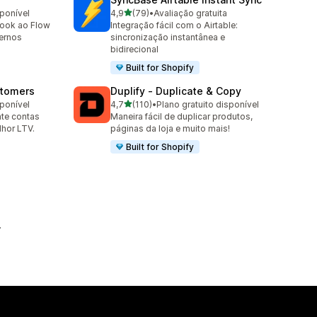
de 5 estrelas
sponível
4,9
(79)
•
Avaliação gratuita
79 avaliações ao todo
hook ao Flow
Integração fácil com o Airtable:
ternos
sincronização instantânea e
bidirecional
Built for Shopify
stomers
Duplify ‑ Duplicate & Copy
de 5 estrelas
sponível
4,7
(110)
•
Plano gratuito disponível
110 avaliações ao todo
nte contas
Maneira fácil de duplicar produtos,
lhor LTV.
páginas da loja e muito mais!
Built for Shopify