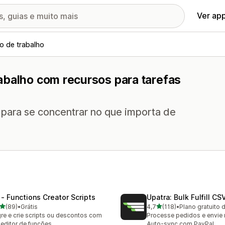
Ver ap
o de trabalho
abalho com recursos para tarefas
s para se concentrar no que importa de
 ‑ Functions Creator Scripts
Upatra: Bulk Fulfill CS
de 5 estrelas
de 5 estrelas
(89)
•
Grátis
4,7
(118)
•
Plano gratuito 
avaliações ao todo
118 avaliações ao todo
re e crie scripts ou descontos com
Processe pedidos e envie r
editor de funções
Auto-sync com PayPal.