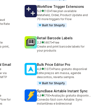
Workflow Trigger Extensions
de 5 estrelas
5,0
(13)
•
Free plan available
13 total de avaliações
Metafield, Order, Product Update and
70 more triggers for Flow
raud
te Rate
Built for Shopify
Retail Barcode Labels
de 5 estrelas
le
2,3
(467)
•
Free
467 total de avaliações
 print,
Create and print barcode labels for
your products
l Email
Bulk Price Editor Pro
de 5 estrelas
e
4,6
(137)
•
Plano gratuito disponível
137 total de avaliações
w via
Edite preços em massa, agende
 SMTP
descontos, reverta sempre.
Built for Shopify
SyncBase Airtable Instant Sync
de 5 estrelas
e
4,9
(79)
•
Avaliação gratuita disponível
79 total de avaliações
Flow for
Conexão fácil com Airtable: Sync
es
instantânea e bidirecional