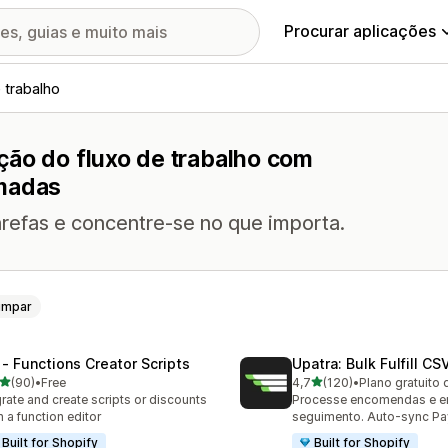
Procurar aplicações
 trabalho
ção do fluxo de trabalho com
amadas
arefas e concentre-se no que importa.
impar
 ‑ Functions Creator Scripts
Upatra: Bulk Fulfill CS
de 5 estrelas
de 5 estrelas
(90)
•
Free
4,7
(120)
•
Plano gratuito 
total de avaliações
120 total de avaliações
rate and create scripts or discounts
Processe encomendas e e
h a function editor
seguimento. Auto-sync Pa
Built for Shopify
Built for Shopify