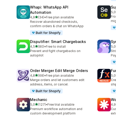
Whapi: WhatsApp API
Su
Automation
5,0
202
Fro
de 5 estrelas
4,9
(34)
•
Free plan available
34 total de avaliações
mig
Recover abandoned checkouts,
confirm orders & chat on WhatsApp
Built for Shopify
Disputifier: Smart Chargebacks
Sy
de 5 estrelas
4,5
(80)
•
Free to install
5,0
80 total de avaliações
374
Prevent and fight chargebacks on
Str
autopilot
Pay
Order Merger Edit Merge Orders
Fu
de 5 estrelas
4,8
(68)
•
Free plan available
5,0
68 total de avaliações
25 
Merge orders and let customers edit
Cre
address, items, or cancel.
shi
Built for Shopify
Mechanic
Wo
de 5 estrelas
5,0
(127)
•
Free trial available
4,9
127 total de avaliações
19 
Premium workflow automation and
Cus
custom development platform
ext