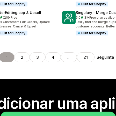
Built for Shopify
Built for Shopify
derEditing.app & Upsell
Singulary ‑ Merge Cu
de 5 estrelas
de 5 estrelas
(20)
•
Free
5,0
(8)
•
Free plan availabl
total de avaliações
8 total de avaliações
's Customers Edit Orders, Update
Easily find and merge dupl
resses, Cancel & Upsell
customer accounts. Better 
Built for Shopify
Built for Shopify
Seguinte
1
2
3
4
…
21
dicionar uma apl