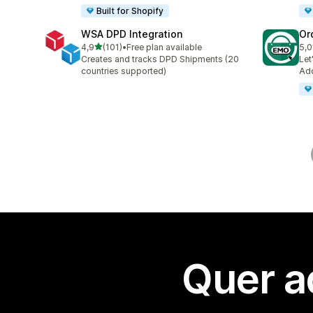
Built for Shopify
WSA DPD Integration
Or
de 5 estrelas
4,9
(101)
•
Free plan available
5,0
101 total de avaliações
20 
Creates and tracks DPD Shipments (20
Let
countries supported)
Add
Quer a