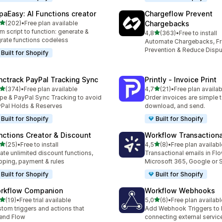
paEasy: AI Functions creator
Chargeflow Prevent
de 5 estrelas
(202)
•
Free plan available
Chargebacks
 total de avaliações
m script to function: generate &
de 5 estrelas
4,8
(363)
•
Free to install
363 total de avaliações
rate functions codeless
Automate Chargebacks, F
Prevention & Reduce Dispu
Built for Shopify
nctrack PayPal Tracking Sync
Printly ‑ Invoice Print
de 5 estrelas
de 5 estrelas
(374)
•
Free plan available
4,7
(21)
•
Free plan availab
 total de avaliações
21 total de avaliações
ipe & PayPal Sync Tracking to avoid
Order invoices are simple to
Pal Holds & Reserves
download, and send.
Built for Shopify
Built for Shopify
nctions Creator & Discount
Workflow Transactiona
de 5 estrelas
de 5 estrelas
(25)
•
Free to install
4,5
(8)
•
Free plan availabl
total de avaliações
8 total de avaliações
ate unlimited discount functions,
Transactional emails in Flo
pping, payment & rules
Microsoft 365, Google or
Built for Shopify
Built for Shopify
rkflow Companion
Workflow Webhooks
de 5 estrelas
de 5 estrelas
(19)
•
Free trial available
5,0
(6)
•
Free plan availabl
total de avaliações
6 total de avaliações
tom triggers and actions that
Add Webhook Triggers to 
end Flow
connecting external servic