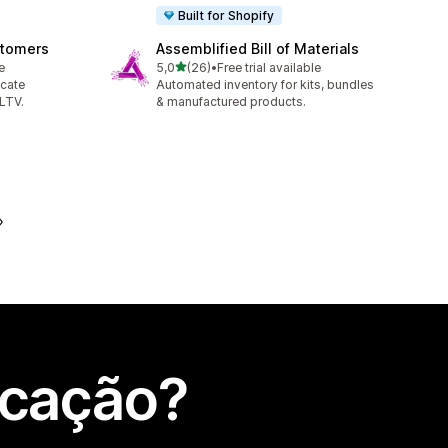
Built for Shopify
stomers
Assemblified Bill of Materials
de 5 estrelas
e
5,0
(26)
•
Free trial available
26 total de avaliações
icate
Automated inventory for kits, bundles
LTV.
& manufactured products.
icação?