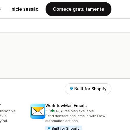
Inicie sessão
Comece gratuitamente
Built for Shopify
V
WorkflowMail Emails
de 5 estrelas
disponível
5,0
(41)
•
Free plan available
41 total de avaliações
nvie
Send transactional emails with Flow
yPal.
automation actions
Built for Shopify