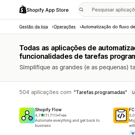
Shopify App Store
Gestão da loja
Operações
Automatização do fluxo de
Todas as aplicações de automatiza
funcionalidades de tarefas progr
Simplifique as grandes (e as pequenas) t
504 aplicações com
Tarefas programadas
L
Shopify Flow
FC
de 5 estrelas
4,7
(11.711)
•
Free
5,0
11711 total de avaliações
90 
Automate everything and get back to
Mig
business
wit