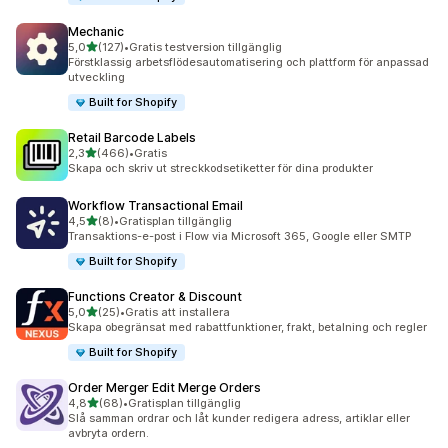
Mechanic
av 5 stjärnor
5,0
(127)
•
Gratis testversion tillgänglig
127 recensioner totalt
Förstklassig arbetsflödesautomatisering och plattform för anpassad
utveckling
Built for Shopify
Retail Barcode Labels
av 5 stjärnor
2,3
(466)
•
Gratis
466 recensioner totalt
Skapa och skriv ut streckkodsetiketter för dina produkter
Workflow Transactional Email
av 5 stjärnor
4,5
(8)
•
Gratisplan tillgänglig
8 recensioner totalt
Transaktions-e-post i Flow via Microsoft 365, Google eller SMTP
Built for Shopify
Functions Creator & Discount
av 5 stjärnor
5,0
(25)
•
Gratis att installera
25 recensioner totalt
Skapa obegränsat med rabattfunktioner, frakt, betalning och regler
Built for Shopify
Order Merger Edit Merge Orders
av 5 stjärnor
4,8
(68)
•
Gratisplan tillgänglig
68 recensioner totalt
Slå samman ordrar och låt kunder redigera adress, artiklar eller
avbryta ordern.