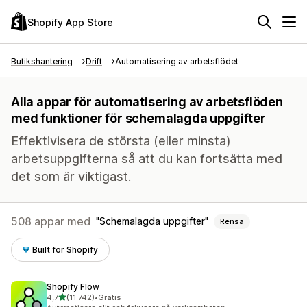
Shopify App Store
Butikshantering
Drift
Automatisering av arbetsflödet
Alla appar för automatisering av arbetsflöden
med funktioner för schemalagda uppgifter
Effektivisera de största (eller minsta)
arbetsuppgifterna så att du kan fortsätta med
det som är viktigast.
508 appar med
Schemalagda uppgifter
Rensa
Built for Shopify
Shopify Flow
av 5 stjärnor
4,7
(11 742)
•
Gratis
11742 recensioner totalt