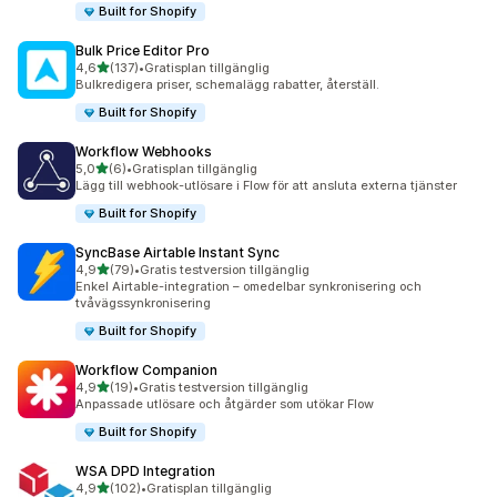
Built for Shopify
Bulk Price Editor Pro
av 5 stjärnor
4,6
(137)
•
Gratisplan tillgänglig
137 recensioner totalt
Bulkredigera priser, schemalägg rabatter, återställ.
Built for Shopify
Workflow Webhooks
av 5 stjärnor
5,0
(6)
•
Gratisplan tillgänglig
6 recensioner totalt
Lägg till webhook-utlösare i Flow för att ansluta externa tjänster
Built for Shopify
SyncBase Airtable Instant Sync
av 5 stjärnor
4,9
(79)
•
Gratis testversion tillgänglig
79 recensioner totalt
Enkel Airtable-integration – omedelbar synkronisering och
tvåvägssynkronisering
Built for Shopify
Workflow Companion
av 5 stjärnor
4,9
(19)
•
Gratis testversion tillgänglig
19 recensioner totalt
Anpassade utlösare och åtgärder som utökar Flow
Built for Shopify
WSA DPD Integration
av 5 stjärnor
4,9
(102)
•
Gratisplan tillgänglig
102 recensioner totalt