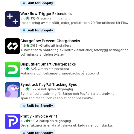
Built for Shopify
Workflow Trigger Extensions
av 5 stjärnor
5,0
(13)
•
Gratisplan tillgänglig
13 recensioner totalt
Uppdatering av metafält, order, produkt och 70 fler utlösare för Flow
Built for Shopify
Chargeflow Prevent Chargebacks
av 5 stjärnor
4,8
(363)
•
Gratis att installera
363 recensioner totalt
Automatisera hantering av kortreklamationer, förebygg bedrägerier
och minska andelen tvister
Disputifier: Smart Chargebacks
av 5 stjärnor
4,5
(82)
•
Gratis att installera
82 recensioner totalt
Förhindra och bekämpa chargebacks på autopilot
Synctrack PayPal Tracking Sync
av 5 stjärnor
5,0
(372)
•
Gratisplan tillgänglig
372 recensioner totalt
Synkronisera spårning för Stripe och PayPal för att undvika
spärrade medel och reservationer hos PayPal
Built for Shopify
Printly ‑ Invoice Print
av 5 stjärnor
4,7
(22)
•
Gratisplan tillgänglig
22 recensioner totalt
Orderfakturor är enkla att skriva ut, ladda ner och skicka.
Built for Shopify