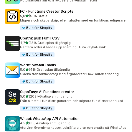
Automatisera allt och fokusera på verksamheten
FC ‑ Functions Creator Scripts
av 5 stjärnor
5,0
(90)
•
Gratis
90 recensioner totalt
Migrera och skapa skript eller rabatter med en funktionsredigerare
Built for Shopify
Upatra: Bulk Fulfill CSV
av 5 stjärnor
4,7
(121)
•
Gratisplan tillgänglig
121 recensioner totalt
Hantera order & ladda upp spårning. Auto PayPal-synk.
Built for Shopify
WorkflowMail Emails
av 5 stjärnor
5,0
(41)
•
Gratisplan tillgänglig
41 recensioner totalt
Skicka transaktionsmejl med åtgärder för Flow-automatisering
Built for Shopify
SupaEasy: AI Functions creator
av 5 stjärnor
5,0
(202)
•
Gratisplan tillgänglig
202 recensioner totalt
Från skript till funktion: generera och migrera funktioner utan kod
Built for Shopify
Whapi: WhatsApp API Automation
av 5 stjärnor
4,9
(35)
•
Gratisplan tillgänglig
35 recensioner totalt
Återvinn övergivna kassor, bekräfta ordrar och chatta på WhatsApp