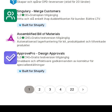
Skapar och spårar DPD-leveranser (stöd för 20 länder)
Singulary ‑ Merge Customers
av 5 stjärnor
5,0
(9)
•
Gratisplan tillgänglig
9 recensioner totalt
Hitta och slå enkelt ihop dubblettkonton för kunder. Bättre LTV.
Built for Shopify
Assemblified Bill of Materials
av 5 stjärnor
5,0
(26)
•
Gratis testversion tillgänglig
26 recensioner totalt
Automatiserad lagerhantering för kit, produktpaket och tillverkade
produkter.
ApprovePro ‑ Design Approvals
av 5 stjärnor
5,0
(14)
•
Gratis testversion tillgänglig
14 recensioner totalt
Snabbare och effektivare godkännanden av korrektur för
specialbeställningar
Built for Shopify
1
2
3
4
22