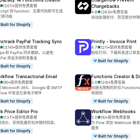
星（满分 5 星）
(201)
•
提供免费套餐
Chargebacks
 201 条评论
script 到 function：无需代码即可生成
星（满分 5 星）
4.8
(363)
•
免费安装
总共 363 条评论
迁移功能
自动处理拒付、防范欺诈并降
Built for Shopify
nctrack PayPal Tracking Sync
Printly ‑ Invoice Print
星（满分 5 星）
星（满分 5 星）
(374)
•
提供免费套餐
4.7
(21)
•
提供免费套餐
 374 条评论
总共 21 条评论
ripe 和 PayPal 同步跟踪，以避免
轻松打印、下载和发送订单发
yPal 资金冻结和准备金
Built for Shopify
Built for Shopify
rkflow Transactional Email
Functions Creator & D
星（满分 5 星）
星（满分 5 星）
(8)
•
提供免费套餐
5.0
(24)
•
免费安装
 8 条评论
总共 24 条评论
 Microsoft 365、Google 或 SMTP
创建无限制的折扣 Functio
Flow 中发送交易电子邮件
和规则
Built for Shopify
Built for Shopify
lk Price Editor Pro
Workflow Webhooks
星（满分 5 星）
星（满分 5 星）
(137)
•
提供免费套餐
5.0
(6)
•
提供免费套餐
 137 条评论
总共 6 条评论
量改价、安排批量折扣并随时回滚。
为 Flow 添加 Webhook
服务
Built for Shopify
Built for Shopify