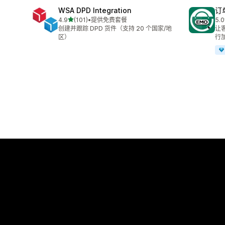
WSA DPD Integration
订单
星（满分 5 星）
4.9
(101)
•
提供免费套餐
5.0
总共 101 条评论
总共
创建并跟踪 DPD 货件（支持 20 个国家/地
让
区）
行