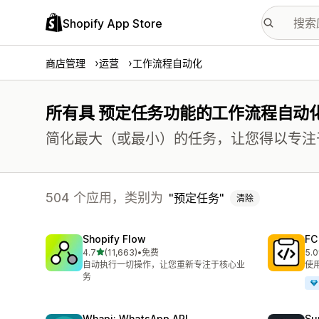
Shopify App Store
商店管理
运营
工作流程自动化
所有具 预定任务功能的工作流程自动
简化最大（或最小）的任务，让您得以专注
504 个应用，类别为
预定任务
清除
Shopify Flow
FC
星（满分 5 星）
4.7
(11,663)
•
免费
5.0
总共 11663 条评论
总共
自动执行一切操作，让您重新专注于核心业
使
务
Whapi: WhatsApp API
Su