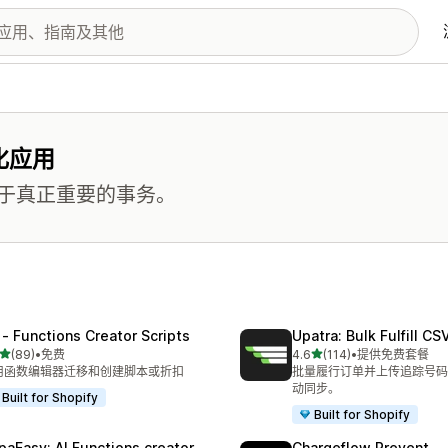
化应用
于真正重要的事务。
 ‑ Functions Creator Scripts
Upatra: Bulk Fulfill CS
星（满分 5 星）
星（满分 5 星）
(89)
•
免费
4.6
(114)
•
提供免费套餐
 89 条评论
总共 114 条评论
用函数编辑器迁移和创建脚本或折扣
批量履行订单并上传追踪号码。P
动同步。
Built for Shopify
Built for Shopify
paEasy: AI Functions creator
Chargeflow Prevent