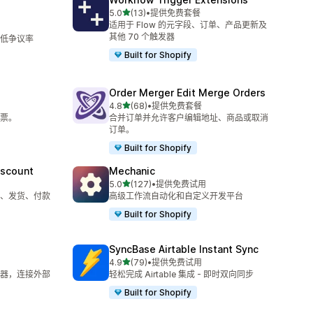
星（满分 5 星）
5.0
(13)
•
提供免费套餐
总共 13 条评论
适用于 Flow 的元字段、订单、产品更新及
其他 70 个触发器
低争议率
Built for Shopify
Order Merger Edit Merge Orders
星（满分 5 星）
4.8
(68)
•
提供免费套餐
总共 68 条评论
票。
合并订单并允许客户编辑地址、商品或取消
订单。
Built for Shopify
iscount
Mechanic
星（满分 5 星）
5.0
(127)
•
提供免费试用
总共 127 条评论
ns、发货、付款
高级工作流自动化和自定义开发平台
Built for Shopify
SyncBase Airtable Instant Sync
星（满分 5 星）
4.9
(79)
•
提供免费试用
总共 79 条评论
 触发器，连接外部
轻松完成 Airtable 集成 - 即时双向同步
Built for Shopify