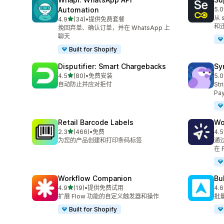
Automation
5.0
总共
从 
星（满分 5 星）
4.9
(34)
•
提供免费套餐
总共 34 条评论
和
挽回弃单、确认订单，并在 WhatsApp 上
聊天
Built for Shopify
Disputifier: Smart Chargebacks
Sy
星（满分 5 星）
4.5
(80)
•
免费安装
5.0
总共 80 条评论
总共
自动防止并应对拒付
St
Pa
Retail Barcode Labels
Wo
星（满分 5 星）
2.3
(466)
•
免费
4.5
总共 466 条评论
总共
为您的产品创建和打印条码标签
通过
在 
Workflow Companion
Bu
星（满分 5 星）
4.9
(19)
•
提供免费试用
4.6
总共 19 条评论
总共
扩展 Flow 功能的自定义触发器和操作
批
Built for Shopify