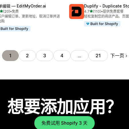
编辑 — EditMyOrder.ai
Duplify ‑ Duplicate St
星（满分 5 星）
星（满分 5 星）
(20)
•
免费
4.7
(110)
•
提供免费套餐
 20 条评论
总共 110 条评论
客户编辑订单、更新地址、取消订单并进
轻松复制您的商店产品、页面
加购
Built for Shopify
Built for Shopify
下一页
1
2
3
4
…
21
想要添加应用？
免费试用 Shopify 3 天