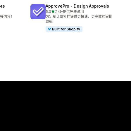
ore
ApprovePro ‑ Design Approvals
星（满分 5 星）
5.0
(14)
•
提供免费试用
总共 14 条评论
等内容！
为定制订单打样提供更快速、更高效的审批
体验
Built for Shopify