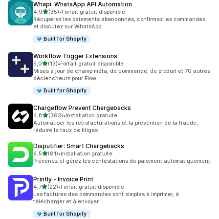
Whapi: WhatsApp API Automation
étoile(s) sur 5
4,9
(35)
•
Forfait gratuit disponible
35 avis au total
Récupérez les paiements abandonnés, confirmez les commandes
et discutez sur WhatsApp
Built for Shopify
Workflow Trigger Extensions
étoile(s) sur 5
5,0
(13)
•
Forfait gratuit disponible
13 avis au total
Mises à jour de champ méta, de commande, de produit et 70 autres
déclencheurs pour Flow
Built for Shopify
Chargeflow Prevent Chargebacks
étoile(s) sur 5
4,8
(363)
•
Installation gratuite
363 avis au total
Automatiser les rétrofacturations et la prévention de la fraude,
réduire le taux de litiges
Disputifier: Smart Chargebacks
étoile(s) sur 5
4,5
(81)
•
Installation gratuite
81 avis au total
Prévenez et gérez les contestations de paiement automatiquement
Printly ‑ Invoice Print
étoile(s) sur 5
4,7
(22)
•
Forfait gratuit disponible
22 avis au total
Les factures des commandes sont simples à imprimer, à
télécharger et à envoyer.
Built for Shopify