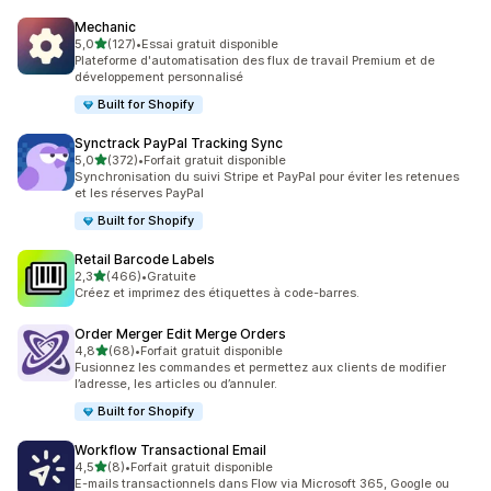
Mechanic
étoile(s) sur 5
5,0
(127)
•
Essai gratuit disponible
127 avis au total
Plateforme d'automatisation des flux de travail Premium et de
développement personnalisé
Built for Shopify
Synctrack PayPal Tracking Sync
étoile(s) sur 5
5,0
(372)
•
Forfait gratuit disponible
372 avis au total
Synchronisation du suivi Stripe et PayPal pour éviter les retenues
et les réserves PayPal
Built for Shopify
Retail Barcode Labels
étoile(s) sur 5
2,3
(466)
•
Gratuite
466 avis au total
Créez et imprimez des étiquettes à code-barres.
Order Merger Edit Merge Orders
étoile(s) sur 5
4,8
(68)
•
Forfait gratuit disponible
68 avis au total
Fusionnez les commandes et permettez aux clients de modifier
l’adresse, les articles ou d’annuler.
Built for Shopify
Workflow Transactional Email
étoile(s) sur 5
4,5
(8)
•
Forfait gratuit disponible
8 avis au total
E-mails transactionnels dans Flow via Microsoft 365, Google ou