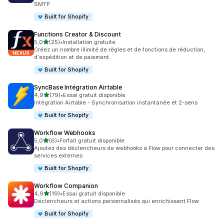
SMTP
Built for Shopify
Functions Creator & Discount
étoile(s) sur 5
5,0
(25)
•
Installation gratuite
25 avis au total
Créez un nombre illimité de règles et de fonctions de réduction,
d'expédition et de paiement.
Built for Shopify
SyncBase Intégration Airtable
étoile(s) sur 5
4,9
(79)
•
Essai gratuit disponible
79 avis au total
Intégration Airtable - Synchronisation instantanée et 2-sens
Built for Shopify
Workflow Webhooks
étoile(s) sur 5
5,0
(6)
•
Forfait gratuit disponible
6 avis au total
Ajoutez des déclencheurs de webhooks à Flow pour connecter des
services externes
Built for Shopify
Workflow Companion
étoile(s) sur 5
4,9
(19)
•
Essai gratuit disponible
19 avis au total
Déclencheurs et actions personnalisés qui enrichissent Flow
Built for Shopify