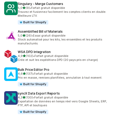
Singulary ‑ Merge Customers
étoile(s) sur 5
5,0
(9)
•
Forfait gratuit disponible
9 avis au total
Trouvez et fusionnez facilement les comptes clients en double.
Meilleure LTV.
Built for Shopify
Assemblified Bill of Materials
étoile(s) sur 5
5,0
(26)
•
Essai gratuit disponible
26 avis au total
Stock automatisé pour les kits, les ensembles et les produits
manufacturés.
WSA DPD Integration
étoile(s) sur 5
4,9
(102)
•
Forfait gratuit disponible
102 avis au total
Crée et suit les expéditions DPD (20 pays pris en charge)
Bulk Price Editor Pro
étoile(s) sur 5
4,6
(137)
•
Forfait gratuit disponible
137 avis au total
Prix en masse, remises planifiées, annulation à tout moment.
Built for Shopify
syncX Data Export Reports
étoile(s) sur 5
4,3
(130)
•
Forfait gratuit disponible
130 avis au total
Exportation de données en temps réel vers Google Sheets, ERP,
FTP, API et boutiques
Built for Shopify