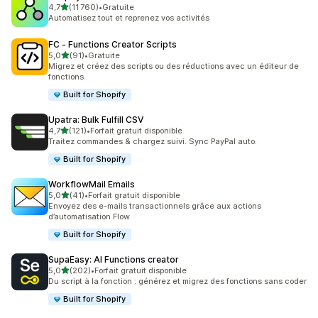
étoile(s) sur 5
4,7
(11 760)
•
Gratuite
11760 avis au total
Automatisez tout et reprenez vos activités
FC ‑ Functions Creator Scripts
étoile(s) sur 5
5,0
(91)
•
Gratuite
91 avis au total
Migrez et créez des scripts ou des réductions avec un éditeur de
fonctions
Built for Shopify
Upatra: Bulk Fulfill CSV
étoile(s) sur 5
4,7
(121)
•
Forfait gratuit disponible
121 avis au total
Traitez commandes & chargez suivi. Sync PayPal auto.
Built for Shopify
WorkflowMail Emails
étoile(s) sur 5
5,0
(41)
•
Forfait gratuit disponible
41 avis au total
Envoyez des e-mails transactionnels grâce aux actions
d’automatisation Flow
Built for Shopify
SupaEasy: AI Functions creator
étoile(s) sur 5
5,0
(202)
•
Forfait gratuit disponible
202 avis au total
Du script à la fonction : générez et migrez des fonctions sans coder
Built for Shopify