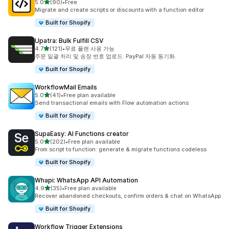
별 5개 중
5.0
(90)
•
Free
총 리뷰 90개
Migrate and create scripts or discounts with a function editor
Built for Shopify
Upatra: Bulk Fulfill CSV
별 5개 중
4.7
(121)
•
무료 플랜 사용 가능
총 리뷰 121개
주문 일괄 처리 및 송장 번호 업로드. PayPal 자동 동기화.
Built for Shopify
WorkflowMail Emails
별 5개 중
5.0
(41)
•
Free plan available
총 리뷰 41개
Send transactional emails with Flow automation actions
Built for Shopify
SupaEasy: AI Functions creator
별 5개 중
5.0
(202)
•
Free plan available
총 리뷰 202개
From script to function: generate & migrate functions codeless
Built for Shopify
Whapi: WhatsApp API Automation
별 5개 중
4.9
(35)
•
Free plan available
총 리뷰 35개
Recover abandoned checkouts, confirm orders & chat on WhatsApp
Built for Shopify
Workflow Trigger Extensions