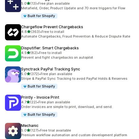
별 5개 중
5.0
(13)
•
Free plan available
총 리뷰 13개
Metafield, Order, Product Update and 70 more triggers for Flow
Built for Shopify
Chargeflow Prevent Chargebacks
별 5개 중
4.8
(363)
•
Free to install
총 리뷰 363개
Automate Chargebacks, Fraud Prevention & Reduce Dispute Rate
Disputifier: Smart Chargebacks
별 5개 중
4.5
(82)
•
Free to install
총 리뷰 82개
Prevent and fight chargebacks on autopilot
Synctrack PayPal Tracking Sync
별 5개 중
5.0
(372)
•
Free plan available
총 리뷰 372개
Stripe & PayPal Sync Tracking to avoid PayPal Holds & Reserves
Built for Shopify
Printly ‑ Invoice Print
별 5개 중
4.7
(22)
•
Free plan available
총 리뷰 22개
Order invoices are simple to print, download, and send.
Built for Shopify
Mechanic
별 5개 중
5.0
(127)
•
Free trial available
총 리뷰 127개
Premium workflow automation and custom development platform