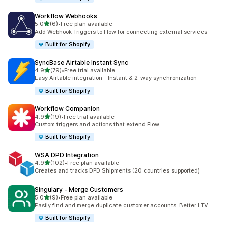
Workflow Webhooks
별 5개 중
5.0
(6)
•
Free plan available
총 리뷰 6개
Add Webhook Triggers to Flow for connecting external services
Built for Shopify
SyncBase Airtable Instant Sync
별 5개 중
4.9
(79)
•
Free trial available
총 리뷰 79개
Easy Airtable integration - Instant & 2-way synchronization
Built for Shopify
Workflow Companion
별 5개 중
4.9
(19)
•
Free trial available
총 리뷰 19개
Custom triggers and actions that extend Flow
Built for Shopify
WSA DPD Integration
별 5개 중
4.9
(102)
•
Free plan available
총 리뷰 102개
Creates and tracks DPD Shipments (20 countries supported)
Singulary ‑ Merge Customers
별 5개 중
5.0
(9)
•
Free plan available
총 리뷰 9개
Easily find and merge duplicate customer accounts. Better LTV.
Built for Shopify