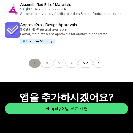
Assemblified Bill of Materials
별 5개 중
5.0
(26)
•
Free trial available
총 리뷰 26개
Automated inventory for kits, bundles & manufactured products.
ApprovePro ‑ Design Approvals
별 5개 중
5.0
(14)
•
Free trial available
총 리뷰 14개
Faster, more efficient approvals for custom order proofs
Built for Shopify
1
2
3
4
22
앱을 추가하시겠어요?
Shopify 3일 무료 체험