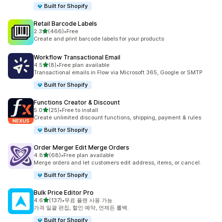
Built for Shopify
Retail Barcode Labels
별 5개 중
2.3
(466)
•
Free
총 리뷰 466개
Create and print barcode labels for your products
Workflow Transactional Email
별 5개 중
4.5
(8)
•
Free plan available
총 리뷰 8개
Transactional emails in Flow via Microsoft 365, Google or SMTP
Built for Shopify
Functions Creator & Discount
별 5개 중
5.0
(25)
•
Free to install
총 리뷰 25개
Create unlimited discount functions, shipping, payment & rules
Built for Shopify
Order Merger Edit Merge Orders
별 5개 중
4.8
(68)
•
Free plan available
총 리뷰 68개
Merge orders and let customers edit address, items, or cancel.
Built for Shopify
Bulk Price Editor Pro
별 5개 중
4.6
(137)
•
무료 플랜 사용 가능
총 리뷰 137개
가격 일괄 편집, 할인 예약, 언제든 롤백.
Built for Shopify