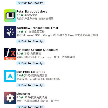
Built for Shopify
Retail Barcode Labels
星（满分 5 星）
2.3
(466)
•
免费
总共 466 条评论
为您的产品创建和打印条码标签
Workflow Transactional Email
星（满分 5 星）
4.5
(8)
•
提供免费套餐
总共 8 条评论
通过 Microsoft 365、Google 或 SMTP 在 Flow 中发送交易电子邮件
Built for Shopify
Functions Creator & Discount
星（满分 5 星）
5.0
(24)
•
免费安装
总共 24 条评论
创建无限制的折扣 Functions、发货、付款和规则
Built for Shopify
Bulk Price Editor Pro
星（满分 5 星）
4.6
(137)
•
提供免费套餐
总共 137 条评论
批量改价、安排批量折扣并随时回滚。
Built for Shopify
Mechanic
星（满分 5 星）
5.0
(127)
•
提供免费试用
总共 127 条评论
高级工作流自动化和自定义开发平台
Built for Shopify