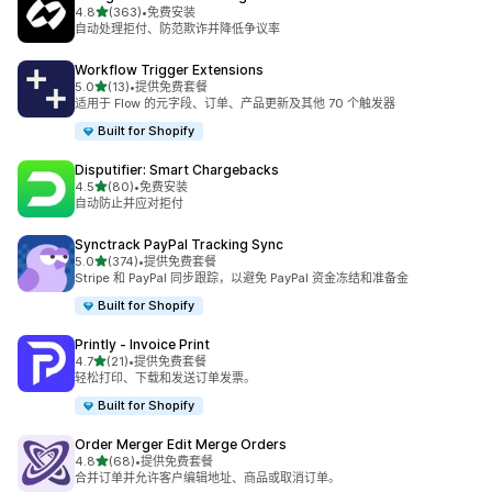
星（满分 5 星）
4.8
(363)
•
免费安装
总共 363 条评论
自动处理拒付、防范欺诈并降低争议率
Workflow Trigger Extensions
星（满分 5 星）
5.0
(13)
•
提供免费套餐
总共 13 条评论
适用于 Flow 的元字段、订单、产品更新及其他 70 个触发器
Built for Shopify
Disputifier: Smart Chargebacks
星（满分 5 星）
4.5
(80)
•
免费安装
总共 80 条评论
自动防止并应对拒付
Synctrack PayPal Tracking Sync
星（满分 5 星）
5.0
(374)
•
提供免费套餐
总共 374 条评论
Stripe 和 PayPal 同步跟踪，以避免 PayPal 资金冻结和准备金
Built for Shopify
Printly ‑ Invoice Print
星（满分 5 星）
4.7
(21)
•
提供免费套餐
总共 21 条评论
轻松打印、下载和发送订单发票。
Built for Shopify
Order Merger Edit Merge Orders
星（满分 5 星）
4.8
(68)
•
提供免费套餐
总共 68 条评论
合并订单并允许客户编辑地址、商品或取消订单。