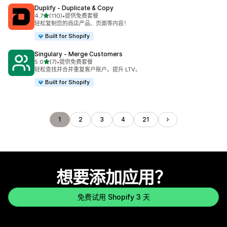
Duplify ‑ Duplicate & Copy
星（满分 5 星）
4.7
(110)
•
提供免费套餐
总共 110 条评论
轻松复制您的商店产品、页面等内容！
Built for Shopify
Singulary ‑ Merge Customers
星（满分 5 星）
5.0
(7)
•
提供免费套餐
总共 7 条评论
轻松查找并合并重复客户账户。提升 LTV。
Built for Shopify
1
2
3
4
21
想要添加应用？
免费试用 Shopify 3 天