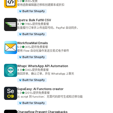
星（满分 5 星）
5.0
(89)
•
免费
总共 89 条评论
使用函数编辑器迁移和创建脚本或折扣
Built for Shopify
Upatra: Bulk Fulfill CSV
星（满分 5 星）
4.7
(118)
•
提供免费套餐
总共 118 条评论
批量履行订单并上传追踪号码。PayPal 自动同步。
Built for Shopify
WorkflowMail Emails
星（满分 5 星）
5.0
(41)
•
提供免费套餐
总共 41 条评论
使用 Flow 自动化操作发送交易式电子邮件
Built for Shopify
Whapi: WhatsApp API Automation
星（满分 5 星）
4.9
(34)
•
提供免费套餐
总共 34 条评论
挽回弃单、确认订单，并在 WhatsApp 上聊天
Built for Shopify
SupaEasy: AI Functions creator
星（满分 5 星）
5.0
(201)
•
提供免费套餐
总共 201 条评论
从 script 到 function：无需代码即可生成和迁移功能
Built for Shopify
Chargeflow Prevent Chargebacks