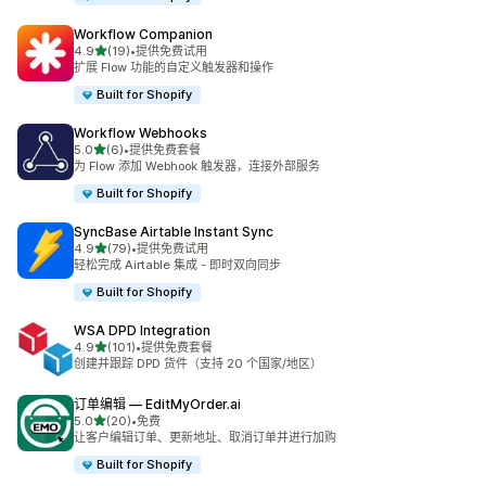
Workflow Companion
星（满分 5 星）
4.9
(19)
•
提供免费试用
总共 19 条评论
扩展 Flow 功能的自定义触发器和操作
Built for Shopify
Workflow Webhooks
星（满分 5 星）
5.0
(6)
•
提供免费套餐
总共 6 条评论
为 Flow 添加 Webhook 触发器，连接外部服务
Built for Shopify
SyncBase Airtable Instant Sync
星（满分 5 星）
4.9
(79)
•
提供免费试用
总共 79 条评论
轻松完成 Airtable 集成 - 即时双向同步
Built for Shopify
WSA DPD Integration
星（满分 5 星）
4.9
(101)
•
提供免费套餐
总共 101 条评论
创建并跟踪 DPD 货件（支持 20 个国家/地区）
订单编辑 — EditMyOrder.ai
星（满分 5 星）
5.0
(20)
•
免费
总共 20 条评论
让客户编辑订单、更新地址、取消订单并进行加购
Built for Shopify