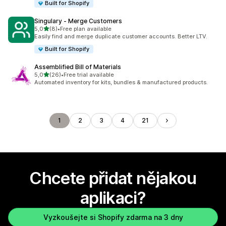
Built for Shopify
Singulary ‑ Merge Customers
z 5 hvězd
5,0
(8)
•
Free plan available
Celkový počet recenzí: 8
Easily find and merge duplicate customer accounts. Better LTV.
Built for Shopify
Assemblified Bill of Materials
z 5 hvězd
5,0
(26)
•
Free trial available
Celkový počet recenzí: 26
Automated inventory for kits, bundles & manufactured products.
1
2
3
4
21
Chcete přidat nějakou
aplikaci?
Vyzkoušejte si Shopify zdarma na 3 dny