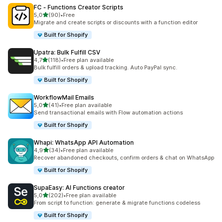
FC ‑ Functions Creator Scripts
z 5 hvězd
5,0
(90)
•
Free
Celkový počet recenzí: 90
Migrate and create scripts or discounts with a function editor
Built for Shopify
Upatra: Bulk Fulfill CSV
z 5 hvězd
4,7
(118)
•
Free plan available
Celkový počet recenzí: 118
Bulk fulfill orders & upload tracking. Auto PayPal sync.
Built for Shopify
WorkflowMail Emails
z 5 hvězd
5,0
(41)
•
Free plan available
Celkový počet recenzí: 41
Send transactional emails with Flow automation actions
Built for Shopify
Whapi: WhatsApp API Automation
z 5 hvězd
4,9
(34)
•
Free plan available
Celkový počet recenzí: 34
Recover abandoned checkouts, confirm orders & chat on WhatsApp
Built for Shopify
SupaEasy: AI Functions creator
z 5 hvězd
5,0
(202)
•
Free plan available
Celkový počet recenzí: 202
From script to function: generate & migrate functions codeless
Built for Shopify