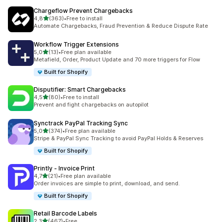
Chargeflow Prevent Chargebacks
z 5 hvězd
4,8
(363)
•
Free to install
Celkový počet recenzí: 363
Automate Chargebacks, Fraud Prevention & Reduce Dispute Rate
Workflow Trigger Extensions
z 5 hvězd
5,0
(13)
•
Free plan available
Celkový počet recenzí: 13
Metafield, Order, Product Update and 70 more triggers for Flow
Built for Shopify
Disputifier: Smart Chargebacks
z 5 hvězd
4,5
(80)
•
Free to install
Celkový počet recenzí: 80
Prevent and fight chargebacks on autopilot
Synctrack PayPal Tracking Sync
z 5 hvězd
5,0
(374)
•
Free plan available
Celkový počet recenzí: 374
Stripe & PayPal Sync Tracking to avoid PayPal Holds & Reserves
Built for Shopify
Printly ‑ Invoice Print
z 5 hvězd
4,7
(21)
•
Free plan available
Celkový počet recenzí: 21
Order invoices are simple to print, download, and send.
Built for Shopify
Retail Barcode Labels
z 5 hvězd
2,3
(467)
•
Free