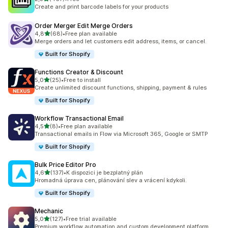
Celkový počet recenzí: 467
Create and print barcode labels for your products
Order Merger Edit Merge Orders
z 5 hvězd
4,8
(68)
•
Free plan available
Celkový počet recenzí: 68
Merge orders and let customers edit address, items, or cancel.
Built for Shopify
Functions Creator & Discount
z 5 hvězd
5,0
(25)
•
Free to install
Celkový počet recenzí: 25
Create unlimited discount functions, shipping, payment & rules
Built for Shopify
Workflow Transactional Email
z 5 hvězd
4,5
(8)
•
Free plan available
Celkový počet recenzí: 8
Transactional emails in Flow via Microsoft 365, Google or SMTP
Built for Shopify
Bulk Price Editor Pro
z 5 hvězd
4,6
(137)
•
K dispozici je bezplatný plán
Celkový počet recenzí: 137
Hromadná úprava cen, plánování slev a vrácení kdykoli.
Built for Shopify
Mechanic
z 5 hvězd
5,0
(127)
•
Free trial available
Celkový počet recenzí: 127
Premium workflow automation and custom development platform