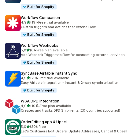
Built for Shopify
Workflow Companion
z 5 hvězd
4,9
(19)
•
Free trial available
Celkový počet recenzí: 19
Custom triggers and actions that extend Flow
Built for Shopify
Workflow Webhooks
z 5 hvězd
5,0
(6)
•
Free plan available
Celkový počet recenzí: 6
Add Webhook Triggers to Flow for connecting external services
Built for Shopify
SyncBase Airtable Instant Sync
z 5 hvězd
4,9
(79)
•
Free trial available
Celkový počet recenzí: 79
Easy Airtable integration - Instant & 2-way synchronization
Built for Shopify
WSA DPD Integration
z 5 hvězd
4,9
(101)
•
Free plan available
Celkový počet recenzí: 101
Creates and tracks DPD Shipments (20 countries supported)
OrderEditing.app & Upsell
z 5 hvězd
5,0
(20)
•
Free
Celkový počet recenzí: 20
Let's Customers Edit Orders, Update Addresses, Cancel & Upsell