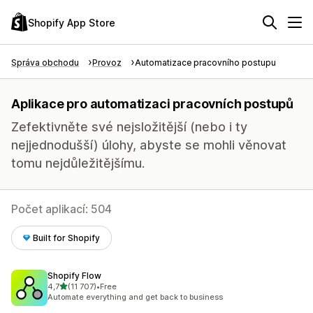
Shopify App Store
Správa obchodu
Provoz
Automatizace pracovního postupu
Aplikace pro automatizaci pracovních postupů
Zefektivněte své nejsložitější (nebo i ty
nejjednodušší) úlohy, abyste se mohli věnovat
tomu nejdůležitějšímu.
Počet aplikací: 504
Built for Shopify
Shopify Flow
z 5 hvězd
4,7
(11 707)
•
Free
Celkový počet recenzí: 11707
Automate everything and get back to business